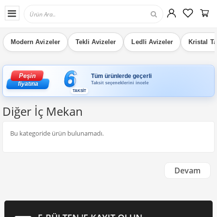
Modern Avizeler
Tekli Avizeler
Ledli Avizeler
Kristal T
6
Peşin
Tüm ürünlerde geçerli
Taksit seçeneklerini incele
fiyatına
TAKSİT
Diğer İç Mekan
Bu kategoride ürün bulunamadı.
Devam