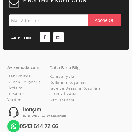
E-BÜLTEN 'E KAYIT OLUN
TAKIP EDIN
Avizemoda.com
Daha Fazla Bilgi
Hakkımızda
Kampanyalar
Güvenli Alışveriş
Kullanım Koşulları
İletişim
İade ve Değişim Koşulları
Hesabım
Gizlilik İlkeleri
Yardım
Site Haritası
İletişim
H. İçi: 09:00 - 18:30 Saatlerinde
0543 644 72 66