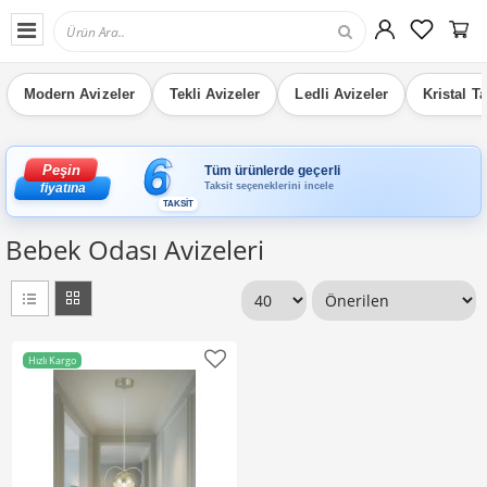
Modern Avizeler
Tekli Avizeler
Ledli Avizeler
Kristal T
6
Peşin
Tüm ürünlerde geçerli
Taksit seçeneklerini incele
fiyatına
TAKSİT
Bebek Odası Avizeleri
Hızlı Kargo