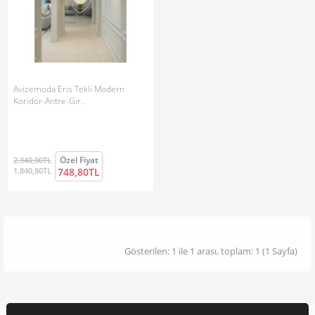
Avizemoda Eris Tekli Modern
Koridor-Antre-Gir..
Özel Fiyat
2.340,00TL
1.840,80TL
748,80TL
Gösterilen: 1 ile 1 arası, toplam: 1 (1 Sayfa)