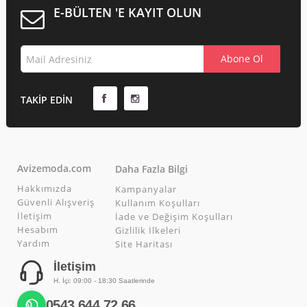
E-BÜLTEN 'E KAYIT OLUN
TAKIP EDIN
Avizemoda.com
Daha Fazla Bilgi
Hakkımızda
Kampanyalar
Güvenli Alışveriş
Kullanım Koşulları
İletişim
İade ve Değişim Koşulları
Hesabım
Gizlilik İlkeleri
Yardım
Site Haritası
İletişim
H. İçi: 09:00 - 18:30 Saatlerinde
0543 644 72 66