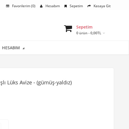
Favorilerim (0)
Hesabım
Sepetim
Kasaya Git
Sepetim
0 ürün - 0,00TL
HESABIM
şlı Lüks Avize - (gümüş-yaldız)