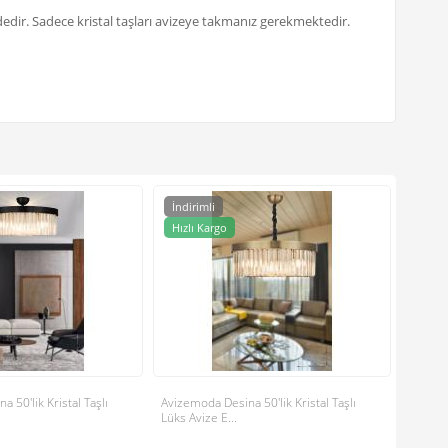
dedir. Sadece kristal taşları avizeye takmanız gerekmektedir.
İndirimli
İndir
Avizemo
Hızlı Kargo
Hızlı
Lüks Avi
5.922,0
4.658,6
 50'lik Kristal Taşlı
Avizemoda Desina 50'lik Kristal Taşlı
Lüks Avize E...