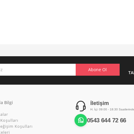
TA
a Bilgi
İletişim
H. İçi: 09:00 - 18:30 Saatlerind
alar
0543 644 72 66
Koşulları
eğişim Koşulları
keleri