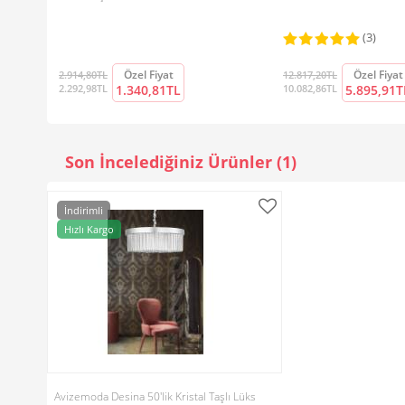
(3)
Özel Fiyat
Özel Fiyat
2.914,80TL
12.817,20TL
2.292,98TL
1.340,81TL
10.082,86TL
5.895,91T
Son İncelediğiniz Ürünler (1)
İndirimli
Hızlı Kargo
Avizemoda Desina 50'lik Kristal Taşlı Lüks