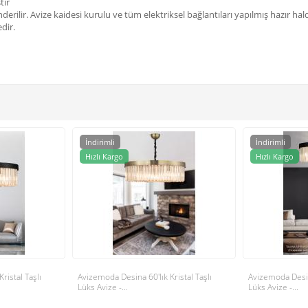
tır
rilir. Avize kaidesi kurulu ve tüm elektriksel bağlantıları yapılmış hazır hal
dir.
İndirimli
İndirimli
Hızlı Kargo
Hızlı Kargo
ristal Taşlı
Avizemoda Desina 60'lık Kristal Taşlı
Avizemoda Desina
Lüks Avize -...
Lüks Avize -...