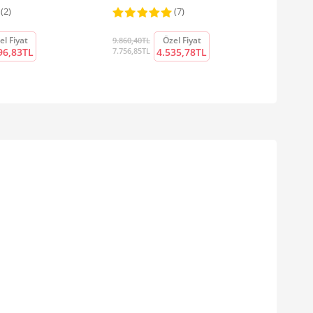
(2)
(7)
el Fiyat
Özel Fiyat
9.860,40TL
96,83TL
7.756,85TL
4.535,78TL