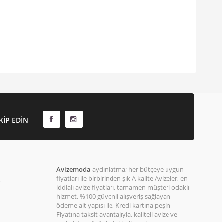
KIP EDIN
Avizemoda
aydınlatma; her bütçeye uygun
fiyatları ile birbirinden şık A kalite Avizeler, en
e
iddialı avize fiyatları, tamamen müşteri odaklı
hizmet, %100 güvenli alışveriş sağlayan
ödeme alt yapısı ile, Kredi kartına peşin
Fiyatına taksit avantajıyla, kaliteli avize ve