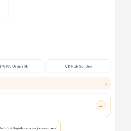
%100 Orijinallik
Hızlı Gönderi
›
→
Bu ürünü Hepsiburada mağazamızdan al