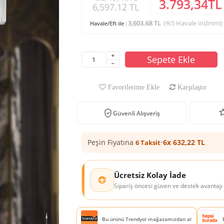
3.793,34TL
6,597.12 TL
3,603.68 TL
(%5 Havale indirimi)
Havale/Eft ile :
Sepete Ekle
Favorilerime Ekle
Karşılaştır
Güvenli Alışveriş
Peşin Fiyatına
•
6x 632,22 TL
6 Taksit
Ücretsiz Kolay İade
Sipariş öncesi güven ve destek avantajı
Bu ürünü Trendyol mağazamızdan al