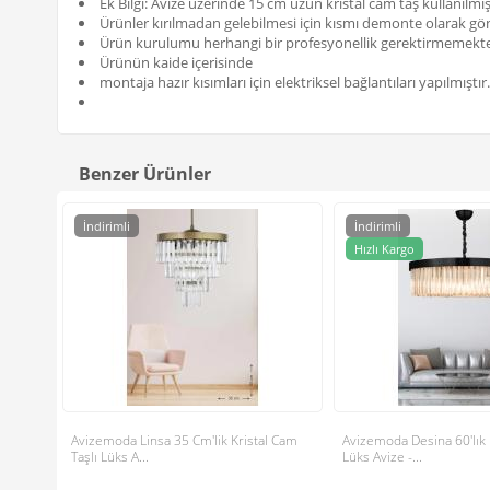
Ek Bilgi: Avize üzerinde 15 cm uzun kristal cam taş kullanılmış
Ürünler kırılmadan gelebilmesi için kısmı demonte olarak gönde
Ürün kurulumu herhangi bir profesyonellik gerektirmemekte
Ürünün kaide içerisinde
montaja hazır kısımları için elektriksel bağlantıları yapılmıştır.
Benzer Ürünler
İndirimli
İndirimli
Hızlı Kargo
Avizemoda Linsa 35 Cm'lik Kristal Cam
Avizemoda Desina 60'lık K
Taşlı Lüks A...
Lüks Avize -...