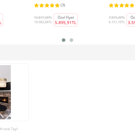
(3)
Özel Fiyat
Öz
12.817,20TL
7.819,20TL
L
10.082,86TL
5.895,91TL
6.151,10TL
3.5
ristal Taşlı