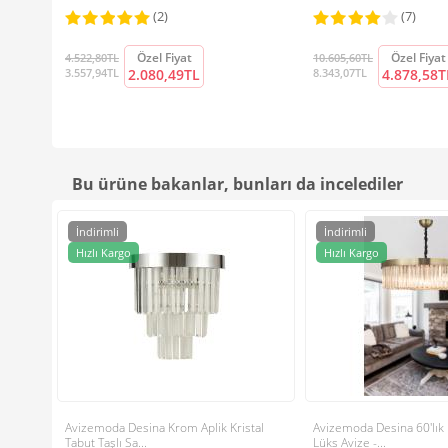
(2)
(7)
Özel Fiyat
Özel Fiyat
4.522,80TL
10.605,60TL
3.557,94TL
2.080,49TL
8.343,07TL
4.878,58T
Bu ürüne bakanlar, bunları da incelediler
İndirimli
İndirimli
Hızlı Kargo
Hızlı Kargo
Avizemoda Desina Krom Aplik Kristal
Avizemoda Desina 60'lık K
Tabut Taşlı Sa...
Lüks Avize -...