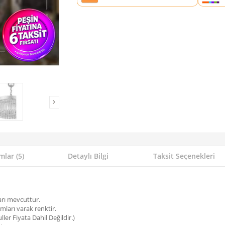
lar (5)
Detaylı Bilgi
Taksit Seçenekleri
arı mevcuttur.
sımları varak renktir.
ler Fiyata Dahil Değildir.)