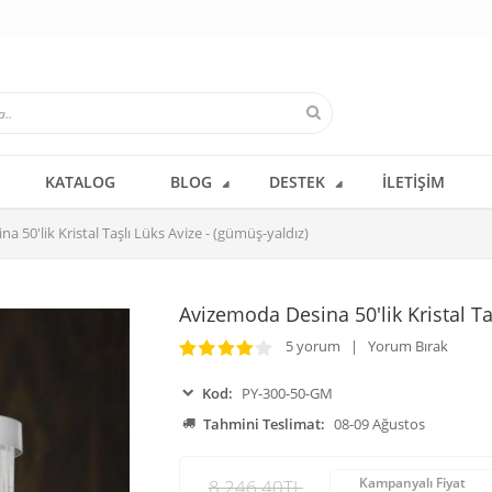
KATALOG
BLOG
DESTEK
İLETIŞIM
 50'lik Kristal Taşlı Lüks Avize - (gümüş-yaldız)
Avizemoda Desina 50'lik Kristal Ta
5 yorum | Yorum Bırak
Kod:
PY-300-50-GM
Tahmini Teslimat:
08-09 Ağustos
Kampanyalı Fiyat
8.246,40TL