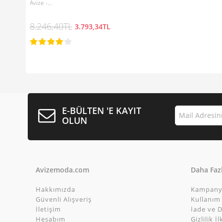
Avize -…
8.246,40TL
3.793,34TL
E-BÜLTEN 'E KAYIT
OLUN
Avizemoda.com
Daha Fazl
Hakkımızda
Kampany
Güvenli Alışveriş
Kullanım 
İletişim
İade ve D
Hesabım
Gizlilik İl