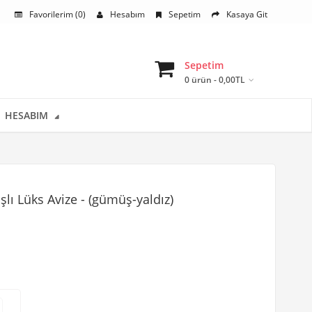
Favorilerim (0)
Hesabım
Sepetim
Kasaya Git
Sepetim
0 ürün - 0,00TL
HESABIM
şlı Lüks Avize - (gümüş-yaldız)