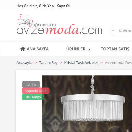
Hoş Geldiniz,
Giriş Yap
-
Kayıt Ol
ANA SAYFA
ÜRÜNLER
TOPTAN SATIŞ
Anasayfa
Tarzını Seç
Kristal Taşlı Avizeler
Avizemoda Desina
İndirimli
Kuponlu Ürün
Hızlı Kargo