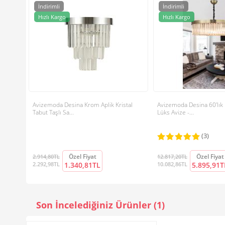
İndirimli
İndirimli
Hızlı Kargo
Hızlı Kargo
Avizemoda Desina Krom Aplik Kristal
Avizemoda Desina 60'lık K
Tabut Taşlı Sa...
Lüks Avize -...
(3)
Özel Fiyat
Özel Fiyat
2.914,80TL
12.817,20TL
2.292,98TL
1.340,81TL
10.082,86TL
5.895,91T
Son İncelediğiniz Ürünler (1)