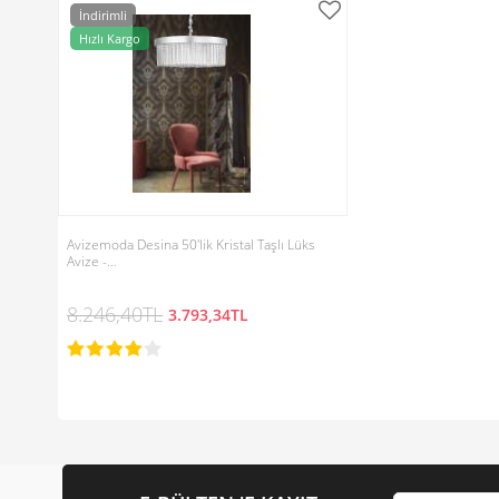
İndirimli
Hızlı Kargo
Avizemoda Desina 50'lik Kristal Taşlı Lüks
Avize -…
8.246,40TL
3.793,34TL