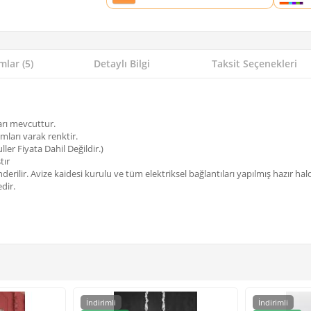
lar (5)
Detaylı Bilgi
Taksit Seçenekleri
arı mevcuttur.
sımları varak renktir.
ler Fiyata Dahil Değildir.)
tır
rilir. Avize kaidesi kurulu ve tüm elektriksel bağlantıları yapılmış hazır hal
dir.
İndirimli
İndirimli