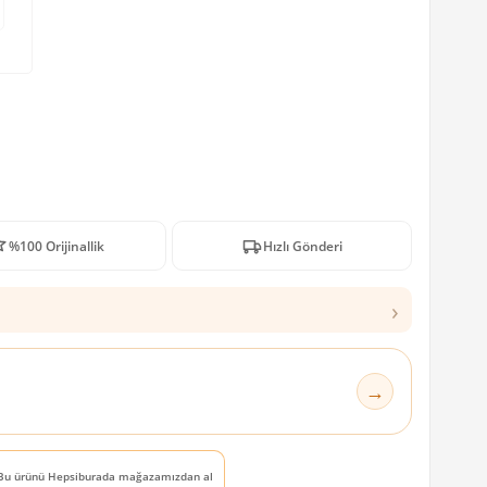
%100 Orijinallik
Hızlı Gönderi
›
→
Bu ürünü Hepsiburada mağazamızdan al