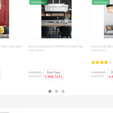
Hızlı Kargo
Hızlı Kargo
Taşlı Lüks Aplik
Avizemoda Desina 70x30'luk Kristal Taşlı
Avizemoda Desina
Lüks Yeme...
Lüks Avize -...
Özel Fiyat
Ö
8.496,00TL
10.605,60TL
6.683,52TL
3.908,16TL
8.343,07TL
4.