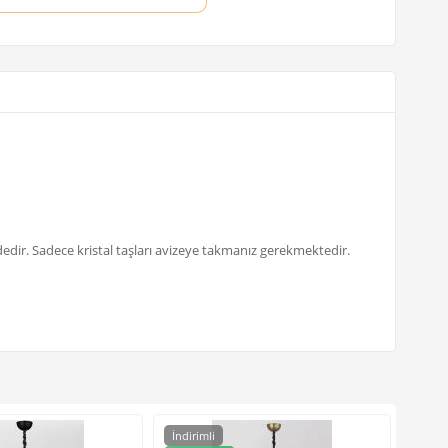
dedir. Sadece kristal taşları avizeye takmanız gerekmektedir.
İndirimli
İndir