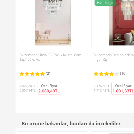
Hızlı Kargo
Avizemoda Linsa 35 Cm'lik Kristal Cam
Avizemoda Desina Kristal 
Taşlı Lüks A...
- (gümüş...
(2)
(10)
Özel Fiyat
Özel Fiyat
4.522,80TL
2.176,80TL
3.557,94TL
2.080,49TL
1.712,42TL
1.001,33TL
Bu ürüne bakanlar, bunları da incelediler