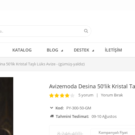
KATALOG
BLOG
DESTEK
İLETIŞIM
 50'lik Kristal Taşlı Lüks Avize - (gümüş-yaldız)
Avizemoda Desina 50'lik Kristal Ta
5 yorum | Yorum Bırak
Kod:
PY-300-50-GM
Tahmini Teslimat:
09-10 Ağustos
Kampanyalı Fiyat
8.246,40TL