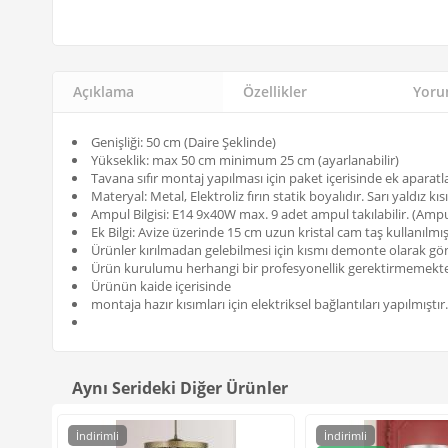
Açıklama
Özellikler
Yorum
Genişliği: 50 cm (Daire Şeklinde)
Yükseklik: max 50 cm minimum 25 cm (ayarlanabilir)
Tavana sıfır montaj yapılması için paket içerisinde ek aparatl
Materyal: Metal, Elektroliz fırın statik boyalıdır. Sarı yaldız kı
Ampul Bilgisi: E14 9x40W max. 9 adet ampul takılabilir. (Ampul
Ek Bilgi: Avize üzerinde 15 cm uzun kristal cam taş kullanılmış
Ürünler kırılmadan gelebilmesi için kısmı demonte olarak gönde
Ürün kurulumu herhangi bir profesyonellik gerektirmemekte
Ürünün kaide içerisinde
montaja hazır kısımları için elektriksel bağlantıları yapılmıştır.
Aynı Serideki Diğer Ürünler
İndirimli
İndirimli