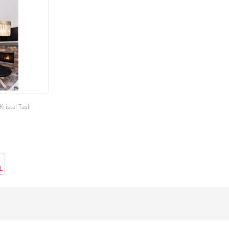
ristal Taşlı
L