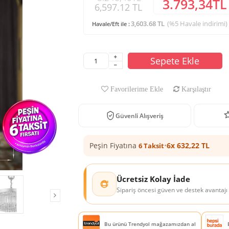
3.793,34TL
6,597.12 TL
3,603.68 TL
(%5 Havale indirimi)
Havale/Eft ile :
Sepete Ekle
Favorilerime Ekle
Karşılaştır
Güvenli Alışveriş
Peşin Fiyatına
•
6x 632,22 TL
6 Taksit
Ücretsiz Kolay İade
Sipariş öncesi güven ve destek avantajı
Bu ürünü Trendyol mağazamızdan al