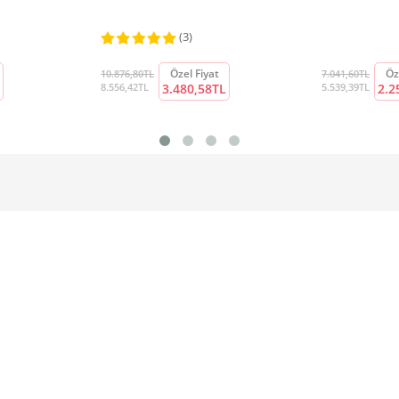
(3)
Özel Fiyat
Öz
10.876,80TL
7.041,60TL
8.556,42TL
3.480,58TL
5.539,39TL
2.2