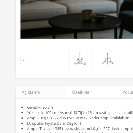
Açıklama
Özellikler
Yorum
Genişlik: 95 cm
Yükseklik: 100 cm (Asansörlü Tij ile 15 cm uzatılıp - kısaltılabili
Ampul Bilgisi: E-27 duy 6x60W max 6 adet ampul takılabilir.
(Ampuller Fiyata Dahil Değildir)
Ampul Tavsiye: G45 tarz başlık kısmı küçük, E27 duylu ampu