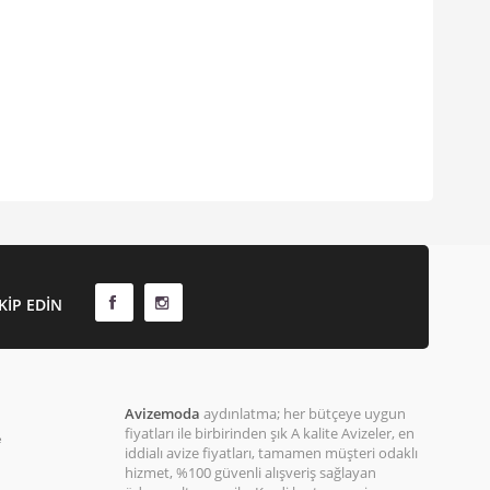
KIP EDIN
Avizemoda
aydınlatma; her bütçeye uygun
fiyatları ile birbirinden şık A kalite Avizeler, en
e
iddialı avize fiyatları, tamamen müşteri odaklı
hizmet, %100 güvenli alışveriş sağlayan