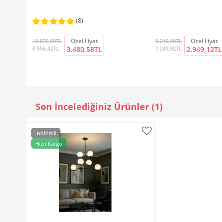
(8)
Özel Fiyat
Özel Fiyat
10.876,80TL
9.216,00TL
8.556,42TL
3.480,58TL
7.249,92TL
2.949,12TL
Son İncelediğiniz Ürünler (1)
İndirimli
Hızlı Kargo