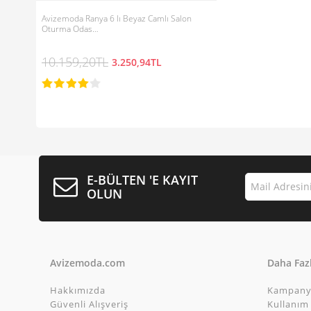
Avizemoda Ranya 6 lı Beyaz Camlı Salon
Oturma Odas…
10.159,20TL
3.250,94TL
E-BÜLTEN 'E KAYIT
OLUN
Avizemoda.com
Daha Fazl
Hakkımızda
Kampany
Güvenli Alışveriş
Kullanım 