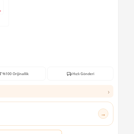
L
%100 Orijinallik
Hızlı Gönderi
›
→