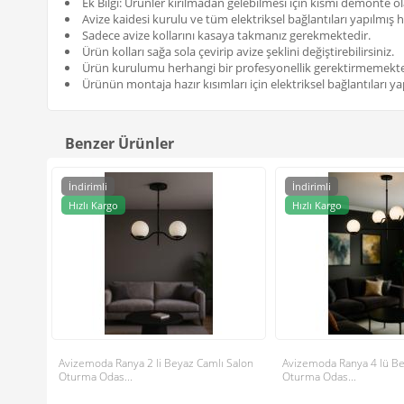
Ek Bilgi: Ürünler kırılmadan gelebilmesi için kısmı demonte ol
Avize kaidesi kurulu ve tüm elektriksel bağlantıları yapılmış h
Sadece avize kollarını kasaya takmanız gerekmektedir.
Ürün kolları sağa sola çevirip avize şeklini değiştirebilirsiniz.
Ürün kurulumu herhangi bir profesyonellik gerektirmemekte
Ürünün montaja hazır kısımları için elektriksel bağlantıları yap
Benzer Ürünler
İndirimli
İndirimli
Hızlı Kargo
Hızlı Kargo
Avizemoda Ranya 2 li Beyaz Camlı Salon
Avizemoda Ranya 4 lü Be
Oturma Odas...
Oturma Odas...