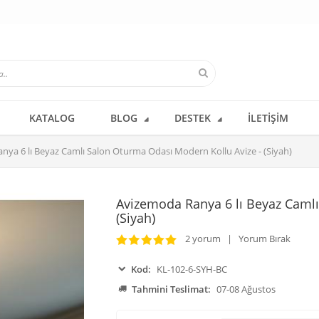
KATALOG
BLOG
DESTEK
İLETIŞIM
ya 6 lı Beyaz Camlı Salon Oturma Odası Modern Kollu Avize - (Siyah)
Avizemoda Ranya 6 lı Beyaz Camlı
(Siyah)
2 yorum | Yorum Bırak
Kod:
KL-102-6-SYH-BC
Tahmini Teslimat:
07-08 Ağustos