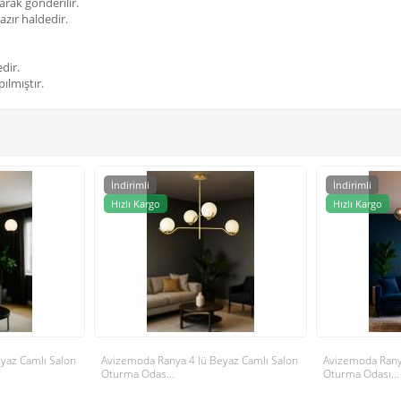
arak gönderilir.
azır haldedir.
dir.
ılmıştır.
İndirimli
İndirimli
Hızlı Kargo
Hızlı Kargo
yaz Camlı Salon
Avizemoda Ranya 4 lü Beyaz Camlı Salon
Avizemoda Rany
Oturma Odas...
Oturma Odası...