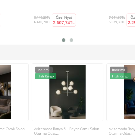
Özel Fiyat
Öz
8.149,20TL
7.041,60TL
6.410,70TL
2.607,74TL
5.539,39TL
2.2
İndirimli
İndirimli
Hızlı Kargo
Hızlı Kargo
me Camlı Salon
Avizemoda Ranya 6 lı Beyaz Camlı Salon
Avizemoda Rany
Oturma Odas...
Oturma Odası...