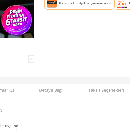
Bu ürünü Trendyol mağazamızdan al
lar (2)
Detaylı Bilgi
Taksit Seçenekleri
r)
ller uygundur.