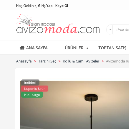
Hoş Geldiniz,
Giriş Yap
-
Kayıt Ol
ANA SAYFA
ÜRÜNLER
TOPTAN SATIŞ
Anasayfa
Tarzını Seç
Kollu & Camlı Avizeler
Avizemoda Ran
İndirimli
Kuponlu Ürün
Hızlı Kargo