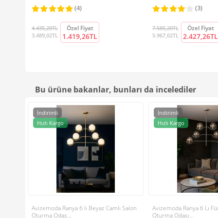
(4)
(3)
Özel Fiyat
Özel Fiyat
4.435,20TL
7.585,20TL
3.489,02TL
1.419,26TL
5.967,02TL
2.427,26TL
Bu ürüne bakanlar, bunları da incelediler
İndirimli
İndirimli
Hızlı Kargo
Hızlı Kargo
Avizemoda Ranya 6 lı Beyaz Camlı Salon
Avizemoda Ranya 6 Lı Fü
Oturma Odas...
Oturma Odası...