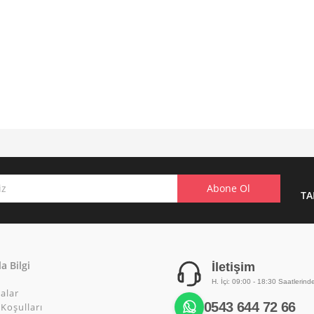
TA
a Bilgi
İletişim
H. İçi: 09:00 - 18:30 Saatlerind
alar
0543 644 72 66
Koşulları