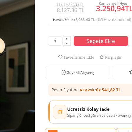
Kampanyalı Fiyat
10.159,20TL
3.250,94T
8,127.36 TL
3,088.40 TL
(%5 Havale indirimi)
Havale/Eft ile :
Sepete Ekle
Favorilerime Ekle
Karşılaştır
Güvenli Alışveriş
Peşin Fiyatına
•
6x 541,82 TL
6 Taksit
Ücretsiz Kolay İade
Sipariş öncesi güven ve destek avantajı