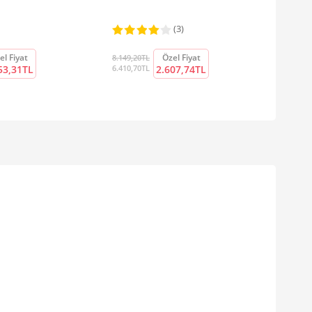
(3)
el Fiyat
Özel Fiyat
8.149,20TL
53,31TL
6.410,70TL
2.607,74TL