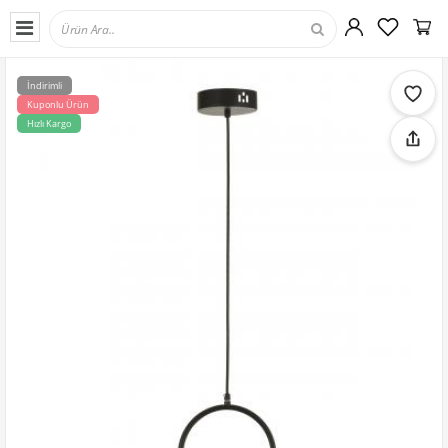
İndirimli
Kuponlu Ürün
Hızlı Kargo