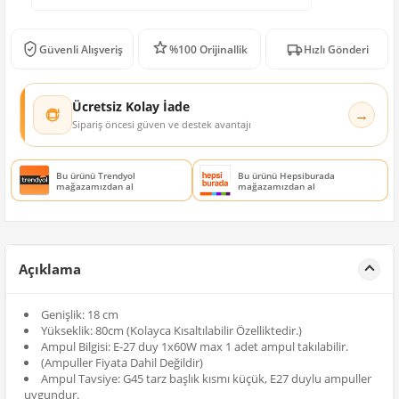
Güvenli Alışveriş
%100 Orijinallik
Hızlı Gönderi
Ücretsiz Kolay İade
→
Sipariş öncesi güven ve destek avantajı
Bu ürünü Trendyol
Bu ürünü Hepsiburada
mağazamızdan al
mağazamızdan al
Açıklama
Genişlik: 18 cm
Yükseklik: 80cm (Kolayca Kısaltılabilir Özelliktedir.)
Ampul Bilgisi: E-27 duy 1x60W max 1 adet ampul takılabilir.
(Ampuller Fiyata Dahil Değildir)
Ampul Tavsiye: G45 tarz başlık kısmı küçük, E27 duylu ampuller
uygundur.