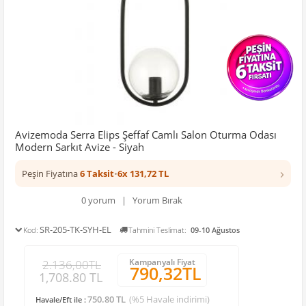
Avizemoda Serra Elips Şeffaf Camlı Salon Oturma Odası
Modern Sarkıt Avize - Siyah
›
Peşin Fiyatına
6 Taksit
•
6x 131,72 TL
0 yorum | Yorum Bırak
SR-205-TK-SYH-EL
Kod:
Tahmini Teslimat:
09-10 Ağustos
Kampanyalı Fiyat
2.136,00TL
790,32TL
1,708.80 TL
750.80 TL
(%5 Havale indirimi)
Havale/Eft ile :