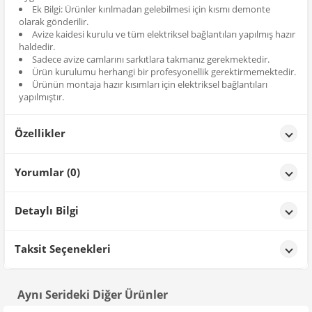
Ek Bilgi: Ürünler kırılmadan gelebilmesi için kısmı demonte
olarak gönderilir.
Avize kaidesi kurulu ve tüm elektriksel bağlantıları yapılmış hazır
haldedir.
Sadece avize camlarını sarkıtlara takmanız gerekmektedir.
Ürün kurulumu herhangi bir profesyonellik gerektirmemektedir.
Ürünün montaja hazır kısımları için elektriksel bağlantıları
yapılmıştır.
Özellikler
Özellikler
Yorumlar (0)
Renk
Elips Siyah
Detaylı Bilgi
Ürün Detayları;
Taksit Seçenekleri
Aynı Serideki Diğer Ürünler