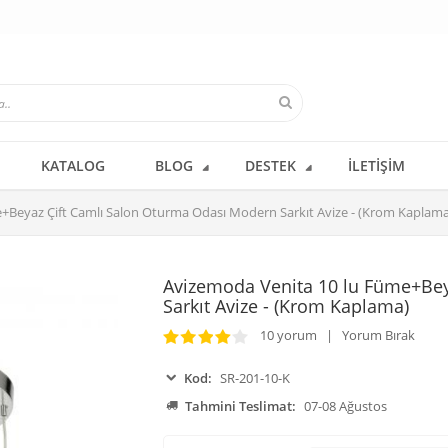
KATALOG
BLOG
DESTEK
İLETIŞIM
+Beyaz Çift Camlı Salon Oturma Odası Modern Sarkıt Avize - (Krom Kaplama
Avizemoda Venita 10 lu Füme+Bey
Sarkıt Avize - (Krom Kaplama)
10 yorum | Yorum Bırak
Kod:
SR-201-10-K
Tahmini Teslimat:
07-08 Ağustos