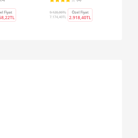
el Fiyat
Özel Fiyat
9.120,00TL
68,22TL
7.174,40TL
2.918,40TL