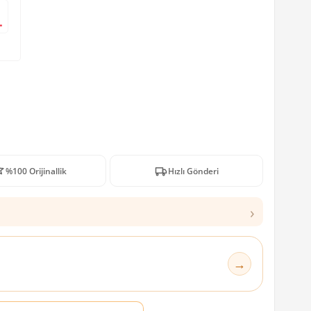
L
%100 Orijinallik
Hızlı Gönderi
›
→