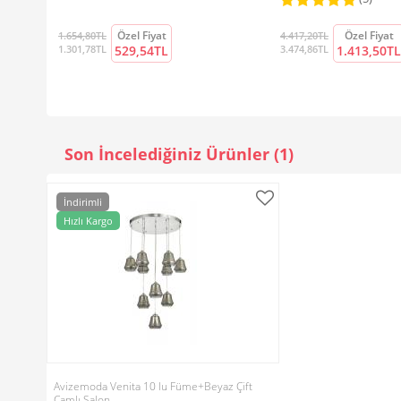
Özel Fiyat
Özel Fiyat
1.654,80TL
4.417,20TL
1.301,78TL
529,54TL
3.474,86TL
1.413,50TL
Son İncelediğiniz Ürünler (1)
İndirimli
Hızlı Kargo
Avizemoda Venita 10 lu Füme+Beyaz Çift
Camlı Salon…