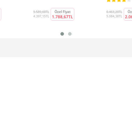
Özel Fiyat
Öz
5.589,60TL
6.463,20TL
4.397,15TL
1.788,67TL
5.084,38TL
2.0