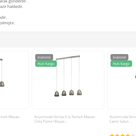
arak gönderilir.
azır haldedir.
dir.
ılmıştır.
İndirimli
İndirimli
Hızlı Kargo
Hızlı Kargo
Yemek Masası
Avizemoda Venita 4 lü Yemek Masası
Avizemoda Venit
Üstü Füme+Beyaz...
Camlı Salon ...