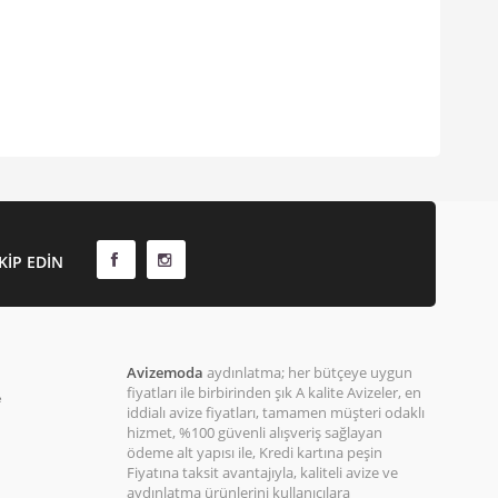
KIP EDIN
Avizemoda
aydınlatma; her bütçeye uygun
fiyatları ile birbirinden şık A kalite Avizeler, en
e
iddialı avize fiyatları, tamamen müşteri odaklı
hizmet, %100 güvenli alışveriş sağlayan
ödeme alt yapısı ile, Kredi kartına peşin
Fiyatına taksit avantajıyla, kaliteli avize ve
aydınlatma ürünlerini kullanıcılara