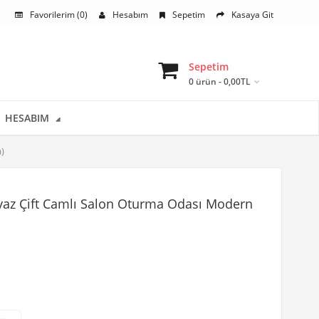
Favorilerim (0)
Hesabım
Sepetim
Kasaya Git
Sepetim
0 ürün - 0,00TL
HESABIM
)
az Çift Camlı Salon Oturma Odası Modern