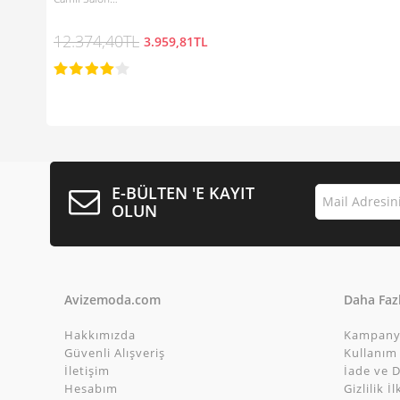
12.374,40TL
3.959,81TL
E-BÜLTEN 'E KAYIT
OLUN
Avizemoda.com
Daha Fazl
Hakkımızda
Kampany
Güvenli Alışveriş
Kullanım 
İletişim
İade ve D
Hesabım
Gizlilik İl