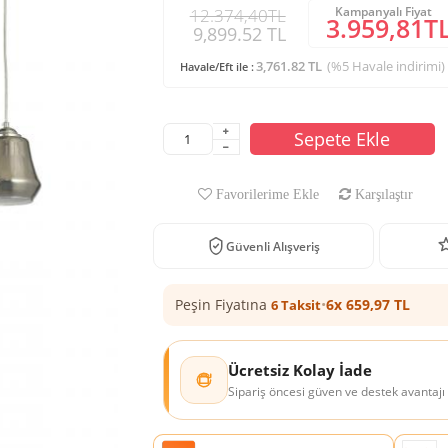
Kampanyalı Fiyat
12.374,40TL
3.959,81T
9,899.52 TL
3,761.82 TL
(%5 Havale indirimi)
Havale/Eft ile :
Sepete Ekle
Favorilerime Ekle
Karşılaştır
Güvenli Alışveriş
Peşin Fiyatına
•
6x 659,97 TL
6 Taksit
Ücretsiz Kolay İade
Sipariş öncesi güven ve destek avantajı