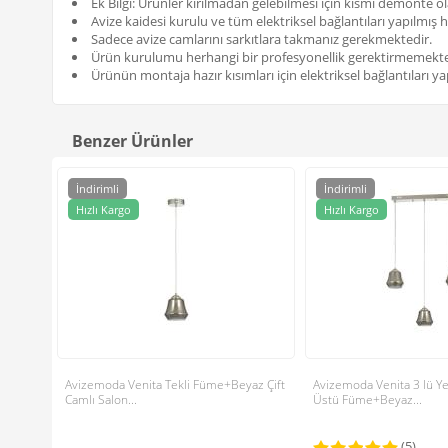
Ek Bilgi: Ürünler kırılmadan gelebilmesi için kısmı demonte ol
Avize kaidesi kurulu ve tüm elektriksel bağlantıları yapılmış h
Sadece avize camlarını sarkıtlara takmanız gerekmektedir.
Ürün kurulumu herhangi bir profesyonellik gerektirmemekte
Ürünün montaja hazır kısımları için elektriksel bağlantıları yap
Benzer Ürünler
İndirimli
İndirimli
Hızlı Kargo
Hızlı Kargo
Avizemoda Venita Tekli Füme+Beyaz Çift
Avizemoda Venita 3 lü 
Camlı Salon...
Üstü Füme+Beyaz...
(5)