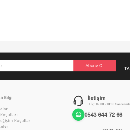
TA
a Bilgi
İletişim
H. İçi: 09:00 - 18:30 Saatlerind
alar
0543 644 72 66
Koşulları
eğişim Koşulları
keleri