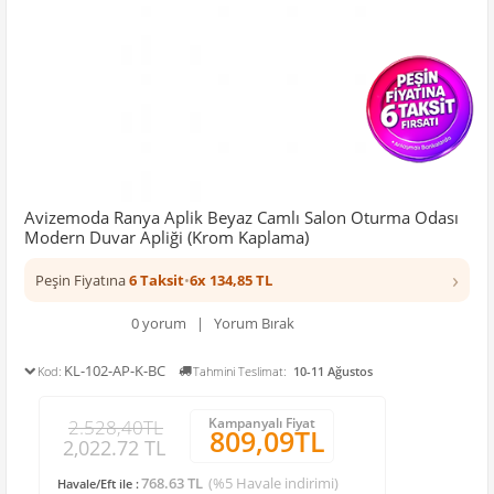
Avizemoda Ranya Aplik Beyaz Camlı Salon Oturma Odası
Modern Duvar Apliği (Krom Kaplama)
›
Peşin Fiyatına
6 Taksit
•
6x 134,85 TL
0 yorum | Yorum Bırak
KL-102-AP-K-BC
Kod:
Tahmini Teslimat:
10-11 Ağustos
Kampanyalı Fiyat
2.528,40TL
809,09TL
2,022.72 TL
768.63 TL
(%5 Havale indirimi)
Havale/Eft ile :