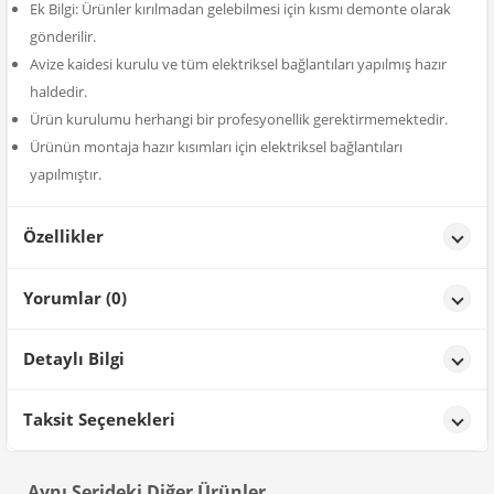
Ek Bilgi: Ürünler kırılmadan gelebilmesi için kısmı demonte olarak
gönderilir.
Avize kaidesi kurulu ve tüm elektriksel bağlantıları yapılmış hazır
haldedir.
Ürün kurulumu herhangi bir profesyonellik gerektirmemektedir.
Ürünün montaja hazır kısımları için elektriksel bağlantıları
yapılmıştır.
Özellikler
Özellikler
Yorumlar (0)
Renk
Krom Kaplama 2
Detaylı Bilgi
Ürün Detayları;
Taksit Seçenekleri
Aynı Serideki Diğer Ürünler