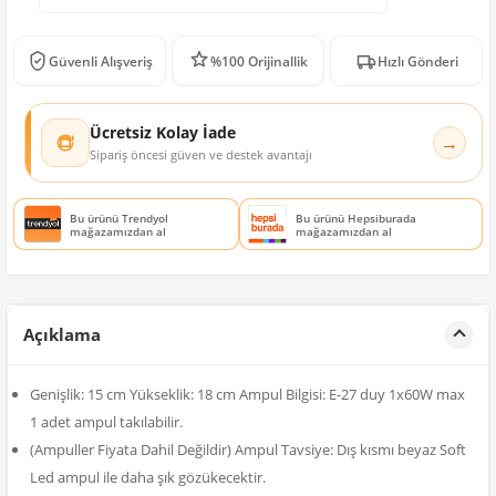
Güvenli Alışveriş
%100 Orijinallik
Hızlı Gönderi
Ücretsiz Kolay İade
→
Sipariş öncesi güven ve destek avantajı
Bu ürünü Trendyol
Bu ürünü Hepsiburada
mağazamızdan al
mağazamızdan al
Açıklama
Genişlik: 15 cm Yükseklik: 18 cm Ampul Bilgisi: E-27 duy 1x60W max
1 adet ampul takılabilir.
(Ampuller Fiyata Dahil Değildir) Ampul Tavsiye: Dış kısmı beyaz Soft
Led ampul ile daha şık gözükecektir.