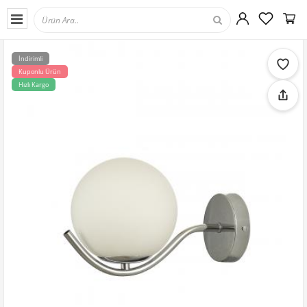
İndirimli
Kuponlu Ürün
Hızlı Kargo