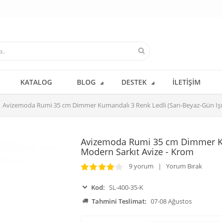
KATALOG
BLOG
DESTEK
İLETIŞIM
Avizemoda Rumi 35 cm Dimmer Kumandalı 3 Renk Ledli (Sarı-Beyaz-Gün Işığ
Avizemoda Rumi 35 cm Dimmer Kum
Modern Sarkıt Avize - Krom
9 yorum | Yorum Bırak
Kod:
SL-400-35-K
Tahmini Teslimat:
07-08 Ağustos