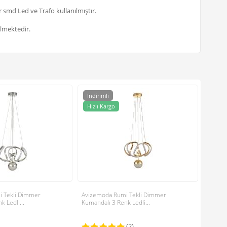
 smd Led ve Trafo kullanılmıştır.
ilmektedir.
İndirimli
İndir
Avizem
Hızlı Kargo
Hızlı
Kumanda
8.862,0
6.971,4
 Tekli Dimmer
Avizemoda Rumi Tekli Dimmer
 Ledli...
Kumandalı 3 Renk Ledli...
(2)