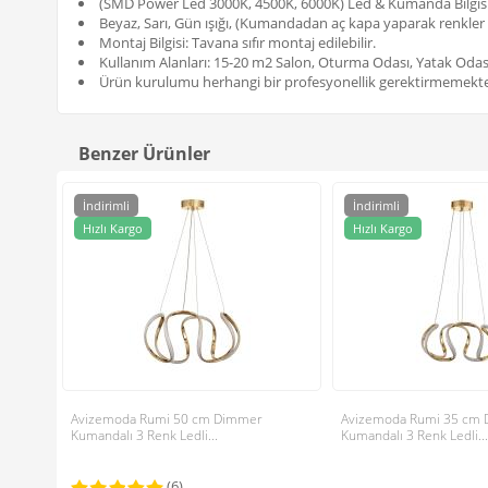
(SMD Power Led 3000K, 4500K, 6000K) Led & Kumanda Bilgisi:
Beyaz, Sarı, Gün ışığı, (Kumandadan aç kapa yaparak renkler 
Montaj Bilgisi: Tavana sıfır montaj edilebilir.
Kullanım Alanları: 15-20 m2 Salon, Oturma Odası, Yatak Odası
Ürün kurulumu herhangi bir profesyonellik gerektirmemekte
Benzer Ürünler
İndirimli
İndirimli
Hızlı Kargo
Hızlı Kargo
Avizemoda Rumi 50 cm Dimmer
Avizemoda Rumi 35 cm
Kumandalı 3 Renk Ledli...
Kumandalı 3 Renk Ledli...
(6)