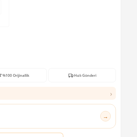
%100 Orijinallik
Hızlı Gönderi
›
→