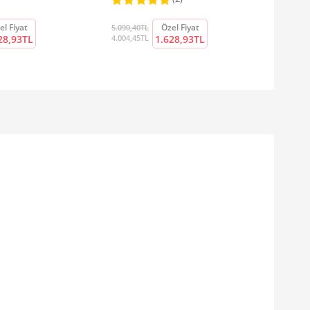
el Fiyat
Özel Fiyat
5.090,40TL
28,93TL
4.004,45TL
1.628,93TL