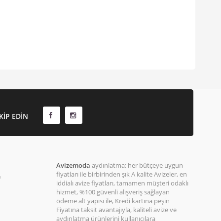
KIP EDIN
Avizemoda
aydınlatma; her bütçeye uygun
fiyatları ile birbirinden şık A kalite Avizeler, en
e
iddialı avize fiyatları, tamamen müşteri odaklı
hizmet, %100 güvenli alışveriş sağlayan
ödeme alt yapısı ile, Kredi kartına peşin
Fiyatına taksit avantajıyla, kaliteli avize ve
aydınlatma ürünlerini kullanıcılara