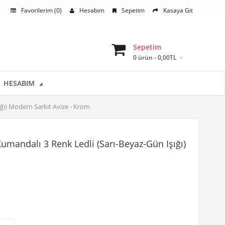
Favorilerim (0)
Hesabım
Sepetim
Kasaya Git
Sepetim
0 ürün - 0,00TL
HESABIM
ı) Modern Sarkıt Avize - Krom
andalı 3 Renk Ledli (Sarı-Beyaz-Gün Işığı)