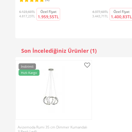
Özel Fiyat
Özel Fiyat
6.123,60TL
4.377,60TL
4.817,23TL
1.959,55TL
3.443,71TL
1.400,83TL
Son İncelediğiniz Ürünler (1)
İndirimli
Hızlı Kargo
Avizemoda Rumi 35 cm Dimmer Kumandalı
3 Renk Ledli…