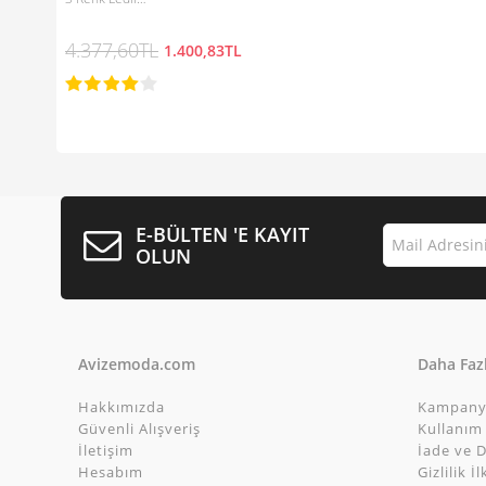
4.377,60TL
1.400,83TL
E-BÜLTEN 'E KAYIT
OLUN
Avizemoda.com
Daha Fazl
Hakkımızda
Kampany
Güvenli Alışveriş
Kullanım 
İletişim
İade ve D
Hesabım
Gizlilik İl