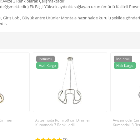
 Avize 3 Renk olarak Çalışmaktadır.
değişmektedir.) Ek Bilgi: Yüksek aydınlık sağlayan uzun ömürlü Kaliteli Power
, Giriş Lobi, Büyük antre Ürünler Montaja hazır halde kurulu şekilde gönder
dir.
İndirimli
İndirimli
Hızlı Kargo
Hızlı Kargo
 Dimmer
Avizemoda Rumi 50 cm Dimmer
Avizemoda Rumi
Kumandalı 3 Renk Ledli...
Kumandalı 3 Renk
(3)