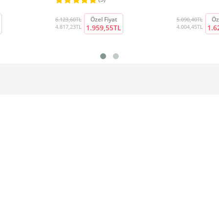
Özel Fiyat
Öz
6.123,60TL
5.090,40TL
4.817,23TL
1.959,55TL
4.004,45TL
1.6