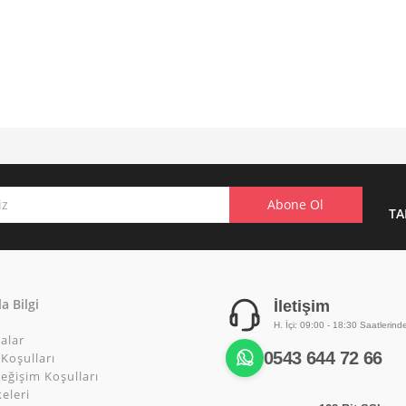
TA
a Bilgi
İletişim
H. İçi: 09:00 - 18:30 Saatlerind
alar
0543 644 72 66
Koşulları
eğişim Koşulları
keleri