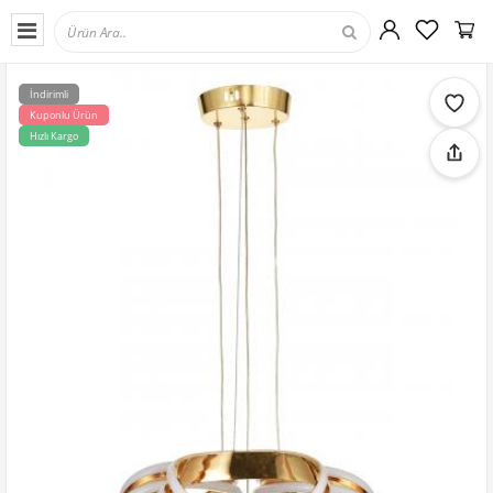
İndirimli
Kuponlu Ürün
Hızlı Kargo