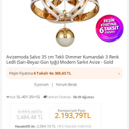
Avizemoda Salvo 35 cm Tekli Dimmer Kumandalı 3 Renk
Ledli (Sarı-Beyaz-Gün Işığı) Modern Sarkıt Avize - Gold
›
Peşin Fiyatına
6 Taksit
•
6x 365,63 TL
0 yorum | Yorum Bırak
SL-401-35+1G
Kod:
Tahmini Teslimat:
08-09 Ağustos
Kampanyalı Fiyat
6.855,60TL
2.193,79TL
5,484.48 TL
2,084.10 TL
(%5 Havale indirimi)
Havale/Eft ile :