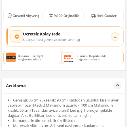
Güvenli Alışveriş
%100 Orijinallik
Hızlı Gönderi
Ücretsiz Kolay İade
→
Sipariş öncesi güven ve destek avantajı
Bu ürünü Trendyol
Bu ürünü Hepsiburada
mağazamızdan al
mağazamızdan al
Açıklama
Genişliği: 35 cm Yükseklik: 90 cm (Kablodan uzunluk kısalık ayarı
yapılabilir özelliktedir.) Maksimum uzunluk: 100 cm Maksimum
kısalık: 50 cm (Tavandan avize bitimi) Led ışığı homojen şekilde
dağıtan A kalite Silikon Led difüzörü kullanılmıştır.
Kumanda ile dim edilebilir özelliktedir.
Materyal: Alüminyum & 1. sınıf paslanmaz kaplamadır.