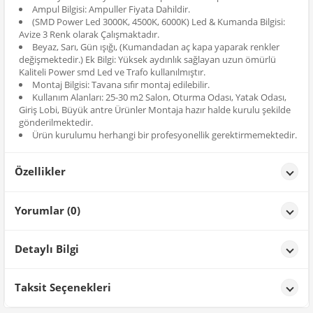
Ampul Bilgisi: Ampuller Fiyata Dahildir.
(SMD Power Led 3000K, 4500K, 6000K) Led & Kumanda Bilgisi:
Avize 3 Renk olarak Çalışmaktadır.
Beyaz, Sarı, Gün ışığı, (Kumandadan aç kapa yaparak renkler
değişmektedir.) Ek Bilgi: Yüksek aydınlık sağlayan uzun ömürlü
Kaliteli Power smd Led ve Trafo kullanılmıştır.
Montaj Bilgisi: Tavana sıfır montaj edilebilir.
Kullanım Alanları: 25-30 m2 Salon, Oturma Odası, Yatak Odası,
Giriş Lobi, Büyük antre Ürünler Montaja hazır halde kurulu şekilde
gönderilmektedir.
Ürün kurulumu herhangi bir profesyonellik gerektirmemektedir.
Özellikler
Özellikler
Yorumlar (0)
Renk
Gold
Detaylı Bilgi
Ürün Detayları;
Taksit Seçenekleri