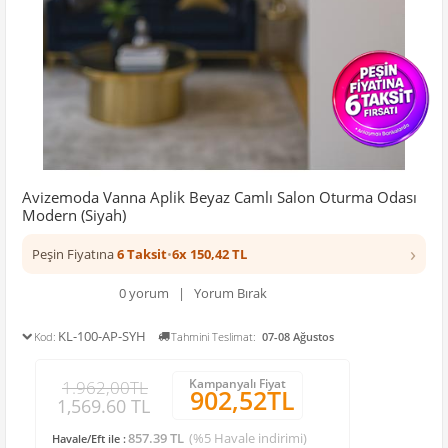
Avizemoda Vanna Aplik Beyaz Camlı Salon Oturma Odası
Modern (Siyah)
›
Peşin Fiyatına
6 Taksit
•
6x 150,42 TL
0 yorum | Yorum Bırak
KL-100-AP-SYH
Kod:
Tahmini Teslimat:
07-08 Ağustos
Kampanyalı Fiyat
1.962,00TL
902,52TL
1,569.60 TL
857.39 TL
(%5 Havale indirimi)
Havale/Eft ile :