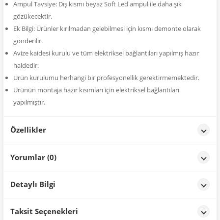
Ampul Tavsiye: Dış kısmı beyaz Soft Led ampul ile daha şık
gözükecektir.
Ek Bilgi: Ürünler kırılmadan gelebilmesi için kısmı demonte olarak
gönderilir.
Avize kaidesi kurulu ve tüm elektriksel bağlantıları yapılmış hazır
haldedir.
Ürün kurulumu herhangi bir profesyonellik gerektirmemektedir.
Ürünün montaja hazır kısımları için elektriksel bağlantıları
yapılmıştır.
Özellikler
Özellikler
Yorumlar (0)
Renk
Siyah
Detaylı Bilgi
Ürün Detayları;
Taksit Seçenekleri