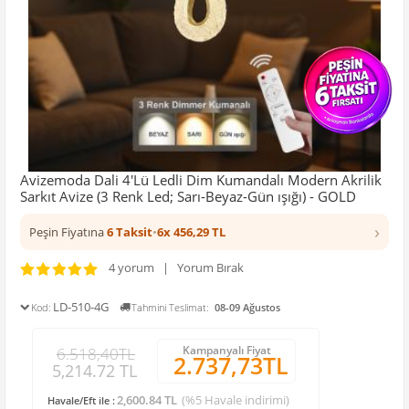
Avizemoda Dali 4'Lü Ledli Dim Kumandalı Modern Akrilik
Sarkıt Avize (3 Renk Led; Sarı-Beyaz-Gün ışığı) - GOLD
›
Peşin Fiyatına
6 Taksit
•
6x 456,29 TL
4 yorum | Yorum Bırak
LD-510-4G
Kod:
Tahmini Teslimat:
08-09 Ağustos
Kampanyalı Fiyat
6.518,40TL
2.737,73TL
5,214.72 TL
2,600.84 TL
(%5 Havale indirimi)
Havale/Eft ile :