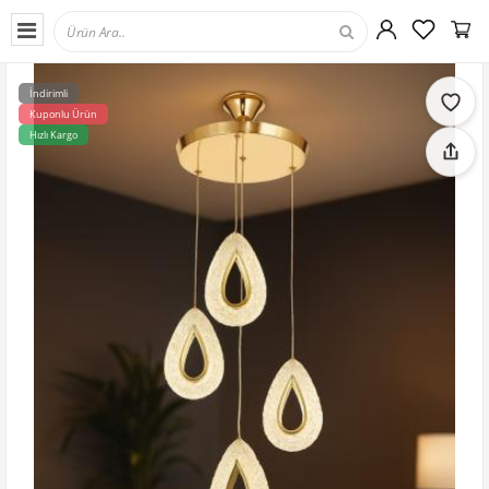
İndirimli
Kuponlu Ürün
Hızlı Kargo