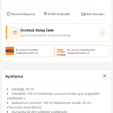
Güvenli Alışveriş
%100 Orijinallik
Hızlı Gönderi
Ücretsiz Kolay İade
→
Sipariş öncesi güven ve destek avantajı
Bu ürünü Trendyol
Bu ürünü Hepsiburada
mağazamızdan al
mağazamızdan al
Açıklama
Genişliği: 30 cm
Yükseklik: 100 cm (Kablodan uzunluk kısalık ayarı yapılabilir
özelliktedir.)
Maksimum uzunluk: 100 cm Maksimum kısalık: 45 cm
(Tavandan avize bitimi)
Kumanda ile dim edilebilir özelliktedir.