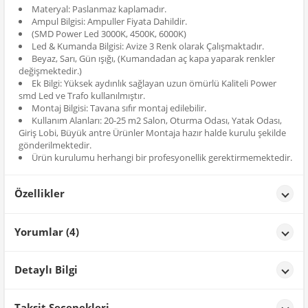
Materyal: Paslanmaz kaplamadır.
Ampul Bilgisi: Ampuller Fiyata Dahildir.
(SMD Power Led 3000K, 4500K, 6000K)
Led & Kumanda Bilgisi: Avize 3 Renk olarak Çalışmaktadır.
Beyaz, Sarı, Gün ışığı, (Kumandadan aç kapa yaparak renkler
değişmektedir.)
Ek Bilgi: Yüksek aydınlık sağlayan uzun ömürlü Kaliteli Power
smd Led ve Trafo kullanılmıştır.
Montaj Bilgisi: Tavana sıfır montaj edilebilir.
Kullanım Alanları: 20-25 m2 Salon, Oturma Odası, Yatak Odası,
Giriş Lobi, Büyük antre Ürünler Montaja hazır halde kurulu şekilde
gönderilmektedir.
Ürün kurulumu herhangi bir profesyonellik gerektirmemektedir.
Özellikler
Özellikler
Yorumlar (4)
Renk
Gold
**** ****
tarih: 24/01/2026
Detaylı Bilgi
Yatak odama çok yakıştı
Ürün Detayları;
Taksit Seçenekleri