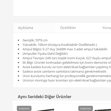
Açıklama
Özellikler
Yorum
Genişlik: 55*6 cm
Yükseklik: 100cm (Kolayca Kısaltılabilir Özelliktedir.)
Ampul Bilgisi: E-27 duy 3x60W max 3 adet ampul takılabilir.
(Ampuller Fiyata Dahil Değildir)
Ampul Tavsiye: G45 tarz başlık kısmı küçük, E27 duylu ampu
Ek Bilgi: Ürünler kırılmadan gelebilmesi için kısmı demonte ol
Avize kaidesi kurulu ve tüm elektriksel bağlantıları yapılmış h
Sadece avize camlarını sarkıtlara takmanız gerekmektedir.
Ürün kurulumu herhangi bir profesyonellik gerektirmemekte
Ürünün montaja hazır kısımları için elektriksel bağlantıları yap
Aynı Serideki Diğer Ürünler
İndirimli
İndirimli