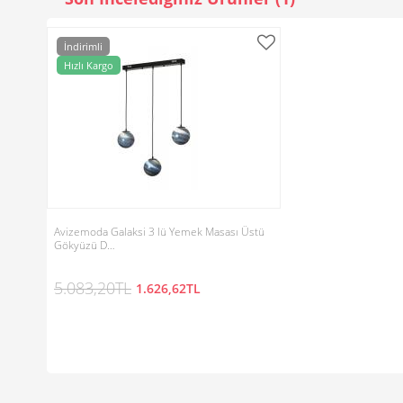
İndirimli
Hızlı Kargo
Avizemoda Galaksi 3 lü Yemek Masası Üstü
Gökyüzü D…
5.083,20TL
1.626,62TL