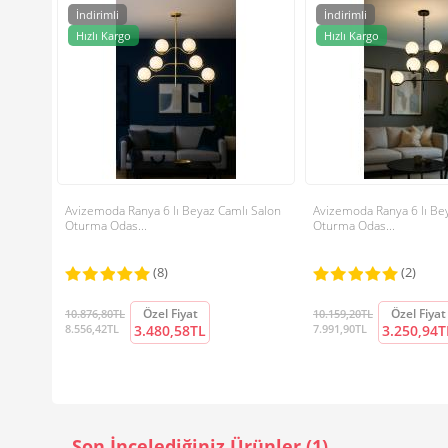
İndirimli
İndirimli
Hızlı Kargo
Hızlı Kargo
Avizemoda Ranya 6 lı Beyaz Camlı Salon
Avizemoda Ranya 6 lı Be
Oturma Odas...
Oturma Odas...
(8)
(2)
Özel Fiyat
Özel Fiyat
10.876,80TL
10.159,20TL
8.556,42TL
3.480,58TL
7.991,90TL
3.250,94T
Son İncelediğiniz Ürünler (1)