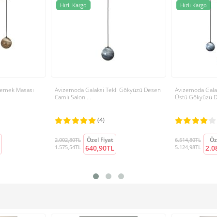
Hızlı Kargo
Hızlı Kargo
Yemek Masası
Avizemoda Galaksi Tekli Gökyüzü Desen
Avizemoda Gala
Camlı Salon ...
Üstü Gökyüzü D.
(4)
Özel Fiyat
Öz
2.002,80TL
6.514,80TL
1.575,54TL
640,90TL
5.124,98TL
2.0