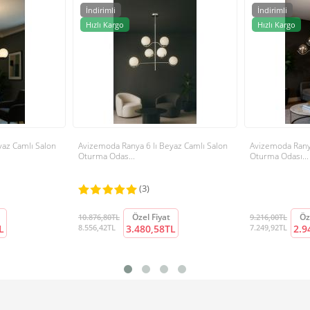
İndirimli
İndirimli
Hızlı Kargo
Hızlı Kargo
yaz Camlı Salon
Avizemoda Ranya 6 lı Beyaz Camlı Salon
Avizemoda Rany
Oturma Odas...
Oturma Odası...
(3)
Özel Fiyat
Öz
10.876,80TL
9.216,00TL
L
8.556,42TL
3.480,58TL
7.249,92TL
2.9