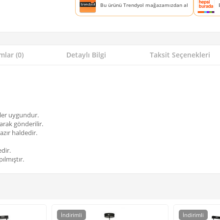
Bu ürünü Trendyol mağazamızdan al
lar (0)
Detaylı Bilgi
Taksit Seçenekleri
ller uygundur.
arak gönderilir.
azır haldedir.
dir.
ılmıştır.
İndirimli
İndirimli