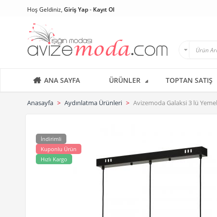
Hoş Geldiniz,
Giriş Yap
-
Kayıt Ol
ANA SAYFA
ÜRÜNLER
TOPTAN SATIŞ
Anasayfa
Aydınlatma Ürünleri
Avizemoda Galaksi 3 lü Yeme
İndirimli
Kuponlu Ürün
Hızlı Kargo