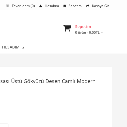
Favorilerim (0)
Hesabım
Sepetim
Kasaya Git
Sepetim
0 ürün - 0,00TL
HESABIM
asası Üstü Gökyüzü Desen Camlı Modern