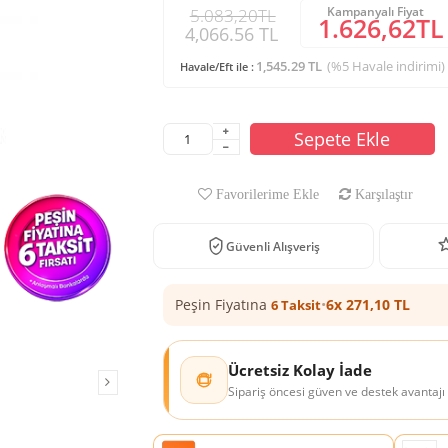
Kampanyalı Fiyat
5.083,20TL
1.626,62TL
4,066.56 TL
1,545.29 TL
(%5 Havale indirimi)
Havale/Eft ile :
Sepete Ekle
Favorilerime Ekle
Karşılaştır
Güvenli Alışveriş
Peşin Fiyatına
•
6x 271,10 TL
6 Taksit
Ücretsiz Kolay İade
Sipariş öncesi güven ve destek avantajı