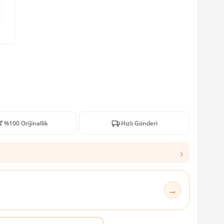
%100 Orijinallik
Hızlı Gönderi
›
→