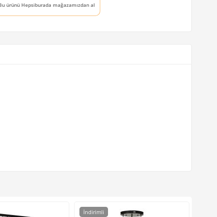
Bu ürünü Hepsiburada mağazamızdan al
İndirimli
İndir