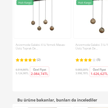
Hızlı Kargo
Hızlı Kargo
Avizemoda Galaksi 4 lü Yemek Masası
Avizemoda Galaksi 3 lü 
Üstü Toprak De...
Üstü Toprak De...
(2)
(5)
Özel Fiyat
Özel Fiyat
6.514,80TL
5.083,20TL
5.124,98TL
2.084,74TL
3.998,78TL
1.626,62TL
Bu ürüne bakanlar, bunları da incelediler