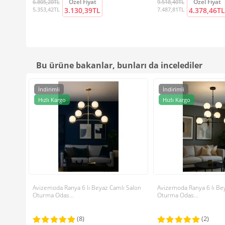
Özel Fiyat
Özel Fiyat
6.805,20TL
9.518,40TL
5.353,42TL
3.130,39TL
7.487,81TL
4.378,46TL
Bu ürüne bakanlar, bunları da incelediler
İndirimli
İndirimli
Hızlı Kargo
Hızlı Kargo
Avizemoda Ranya 6 lı Beyaz Camlı Salon
Avizemoda Ranya 6 lı Be
Oturma Odas...
Oturma Odas...
(8)
(2)