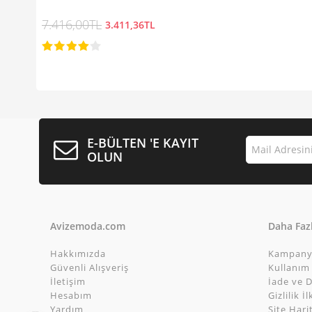
7.416,00TL
3.411,36TL
E-BÜLTEN 'E KAYIT
OLUN
Avizemoda.com
Daha Fazl
Hakkımızda
Kampany
Güvenli Alışveriş
Kullanım 
İletişim
İade ve D
Hesabım
Gizlilik İl
Yardım
Site Hari