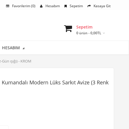
Favorilerim (0)
Hesabım
Sepetim
Kasaya Git
Sepetim
0 ürün - 0,00TL
HESABIM
-Gün ışığı) - KROM
 Kumandalı Modern Lüks Sarkıt Avize (3 Renk