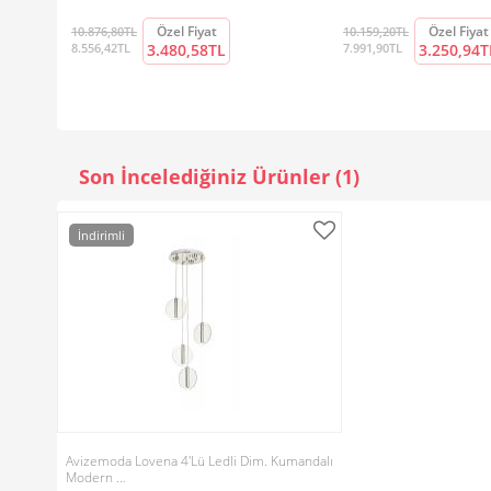
Özel Fiyat
Özel Fiyat
10.876,80TL
10.159,20TL
8.556,42TL
3.480,58TL
7.991,90TL
3.250,94T
Son İncelediğiniz Ürünler (1)
İndirimli
Avizemoda Lovena 4'Lü Ledli Dim. Kumandalı
Modern …