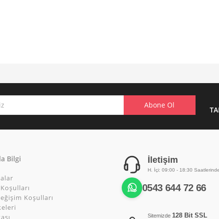
TA
a Bilgi
İletişim
H. İçi: 09:00 - 18:30 Saatlerind
alar
0543 644 72 66
Koşulları
eğişim Koşulları
keleri
128 Bit SSL
tası
Sitemizde