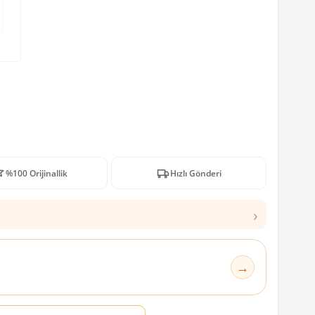
%100 Orijinallik
Hızlı Gönderi
›
→