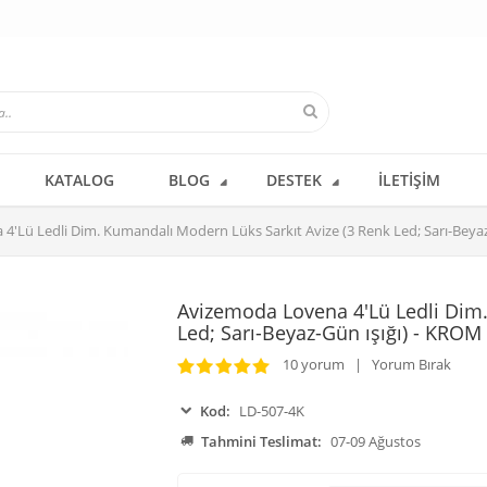
KATALOG
BLOG
DESTEK
İLETIŞIM
4'Lü Ledli Dim. Kumandalı Modern Lüks Sarkıt Avize (3 Renk Led; Sarı-Beyaz
Avizemoda Lovena 4'Lü Ledli Dim.
Led; Sarı-Beyaz-Gün ışığı) - KROM
10 yorum | Yorum Bırak
Kod:
LD-507-4K
Tahmini Teslimat:
07-09 Ağustos