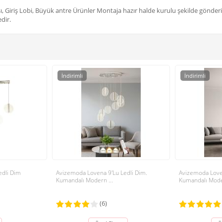
, Giriş Lobi, Büyük antre Ürünler Montaja hazır halde kurulu şekilde gönder
dir.
İndirimli
İndirimli
edli Dim
Avizemoda Lovena 9'Lu Ledli Dim.
Avizemoda Loven
Kumandalı Modern ...
Kumandalı Moder
(6)