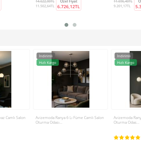
Özel Fiyat
Ö
14.622,00TL
11.696,40TL
11.502,64TL
6.726,12TL
9.201,17TL
5.
İndirimli
İndirimli
Hızlı Kargo
Hızlı Kargo
yaz Camlı Salon
Avizemoda Ranya 6 Lı Füme Camlı Salon
Avizemoda Ranya
Oturma Odası...
Oturma Odas...