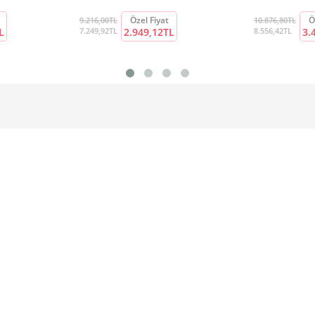
Özel Fiyat
Ö
9.216,00TL
10.876,80TL
L
7.249,92TL
2.949,12TL
8.556,42TL
3.