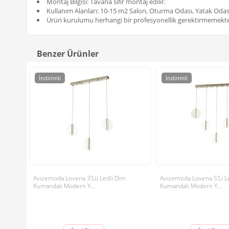
Montaj Bilgisi: Tavana sıfır montaj edilir.
Kullanım Alanları: 10-15 m2 Salon, Oturma Odası, Yatak Odası
Ürün kurulumu herhangi bir profesyonellik gerektirmemekte
Benzer Ürünler
İndirimli
İndirimli
Avizemoda Lovena 3'Lü Ledli Dim
Avizemoda Lovena 5'Li L
Kumandalı Modern Y...
Kumandalı Modern Y...