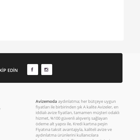
KIP EDIN
Avizemoda
aydınlatma; her bütçeye uygun
fiyatları ile birbirinden şık A kalite Avizeler, en
e
iddialı avize fiyatları, tamamen müşteri odaklı
hizmet, %100 güvenli alışveriş sağlayan
ödeme alt yapısı ile, Kredi kartına peşin
Fiyatına taksit avantajıyla, kaliteli avize ve
aydınlatma ürünlerini kullanıcılara