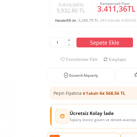
Kampanyalı Fiyat
7.416,00TL
3.411,36TL
5,932.80 TL
3,240.79 TL
(%5 Havale indirimi)
Havale/Eft ile :
Sepete Ekle
Favorilerime Ekle
Karşılaştır
Güvenli Alışveriş
Peşin Fiyatına
•
6x 568,56 TL
6 Taksit
Ücretsiz Kolay İade
Sipariş öncesi güven ve destek avantajı