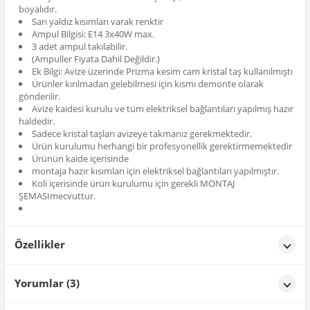
boyalıdır.
Sarı yaldız kısımları varak renktir
Ampul Bilgisi: E14 3x40W max.
3 adet ampul takılabilir.
(Ampuller Fiyata Dahil Değildir.)
Ek Bilgi: Avize üzerinde Prizma kesim cam kristal taş kullanılmıştı
Ürünler kırılmadan gelebilmesi için kısmı demonte olarak
gönderilir.
Avize kaidesi kurulu ve tüm elektriksel bağlantıları yapılmış hazır
haldedir.
Sadece kristal taşları avizeye takmanız gerekmektedir.
Ürün kurulumu herhangi bir profesyonellik gerektirmemektedir
Ürünün kaide içerisinde
montaja hazır kısımları için elektriksel bağlantıları yapılmıştır.
Koli içerisinde ürün kurulumu için gerekli MONTAJ
ŞEMASImecvuttur.
Özellikler
Özellikler
Yorumlar (3)
Renk
Sarı Yaldız