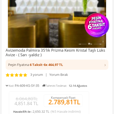
Avizemoda Palmira 35'lik Prizma Kesim Kristal Taşlı Lüks
Avize - ( Sarı -yaldız )
›
Peşin Fiyatına
6 Taksit
•
6x 464,97 TL
3 yorum | Yorum Bırak
PA-609-KS-SY-35
Kod:
Tahmini Teslimat:
12-14 Ağustos
Kampanyalı Fiyat
6.064,80TL
2.789,81TL
4,851.84 TL
2,650.32 TL
(%5 Havale indirimi)
Havale/Eft ile :