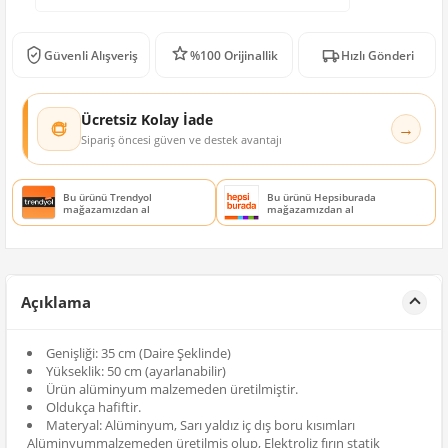
Güvenli Alışveriş
%100 Orijinallik
Hızlı Gönderi
Ücretsiz Kolay İade
→
Sipariş öncesi güven ve destek avantajı
Bu ürünü Trendyol
Bu ürünü Hepsiburada
mağazamızdan al
mağazamızdan al
Açıklama
Genişliği: 35 cm (Daire Şeklinde)
Yükseklik: 50 cm (ayarlanabilir)
Ürün alüminyum malzemeden üretilmiştir.
Oldukça hafiftir.
Materyal: Alüminyum, Sarı yaldız iç dış boru kısımları
Alüminyummalzemeden üretilmiş olup, Elektroliz fırın statik