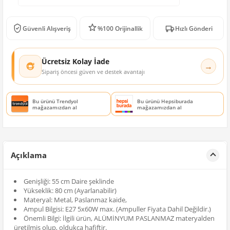
Güvenli Alışveriş
%100 Orijinallik
Hızlı Gönderi
Ücretsiz Kolay İade
→
Sipariş öncesi güven ve destek avantajı
Bu ürünü Trendyol
Bu ürünü Hepsiburada
mağazamızdan al
mağazamızdan al
Açıklama
Genişliği: 55 cm Daire şeklinde
Yükseklik: 80 cm (Ayarlanabilir)
Materyal: Metal, Paslanmaz kaide,
Ampul Bilgisi: E27 5x60W max. (Ampuller Fiyata Dahil Değildir.)
Önemli Bilgi: İlgili ürün, ALÜMİNYUM PASLANMAZ materyalden
üretilmiş olup, oldukça hafiftir.