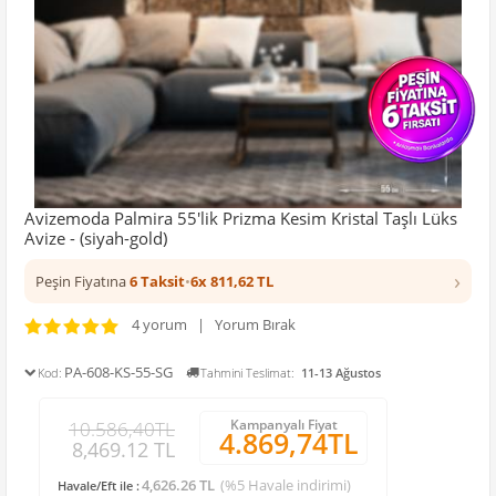
Avizemoda Palmira 55'lik Prizma Kesim Kristal Taşlı Lüks
Avize - (siyah-gold)
›
Peşin Fiyatına
6 Taksit
•
6x 811,62 TL
4 yorum | Yorum Bırak
PA-608-KS-55-SG
Kod:
Tahmini Teslimat:
11-13 Ağustos
Kampanyalı Fiyat
10.586,40TL
4.869,74TL
8,469.12 TL
4,626.26 TL
(%5 Havale indirimi)
Havale/Eft ile :