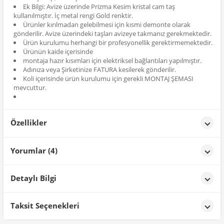
Ek Bilgi: Avize üzerinde Prizma Kesim kristal cam taş
kullanılmıştır. İç metal rengi Gold renktir.
Ürünler kırılmadan gelebilmesi için kısmi demonte olarak
gönderilir. Avize üzerindeki taşları avizeye takmanız gerekmektedir.
Ürün kurulumu herhangi bir profesyonellik gerektirmemektedir.
Ürünün kaide içerisinde
montaja hazır kısımları için elektriksel bağlantıları yapılmıştır.
Adınıza veya Şirketinize FATURA kesilerek gönderilir.
Koli içerisinde ürün kurulumu için gerekli MONTAJ ŞEMASI
mevcuttur.
Özellikler
Özellikler
Yorumlar (4)
Renk
Siyah-Gold
Mevsim BAĞCIK
tarih: 06/10/2025
Detaylı Bilgi
Avizenin boyutu ne küçük nede büyük ideal ebatlarda normal
Ürün Detayları;
Taksit Seçenekleri
ŞEYHMUS SA****
tarih: 06/08/2025