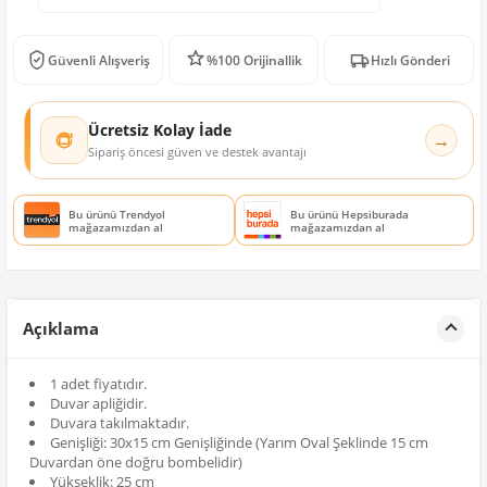
Güvenli Alışveriş
%100 Orijinallik
Hızlı Gönderi
Ücretsiz Kolay İade
→
Sipariş öncesi güven ve destek avantajı
Bu ürünü Trendyol
Bu ürünü Hepsiburada
mağazamızdan al
mağazamızdan al
Açıklama
1 adet fiyatıdır.
Duvar apliğidir.
Duvara takılmaktadır.
Genişliği: 30x15 cm Genişliğinde (Yarım Oval Şeklinde 15 cm
Duvardan öne doğru bombelidir)
Yükseklik: 25 cm