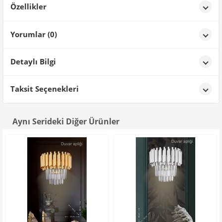
Özellikler
Özellikler
Yorumlar (0)
Renk
Gold Kaplama
Detaylı Bilgi
Ürün Detayları;
Taksit Seçenekleri
Aynı Serideki Diğer Ürünler
Siparişini Verdiğiniz Tüm Ürünler Avizemoda Güvensinde ve
Orijnaldir
Avantajlar;
• Ürünlerimizde kullanılan parlak taşlar kristalize edilmiştir ve A
kalite dir.