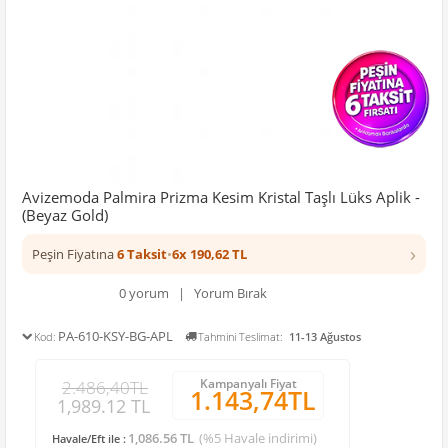
Avizemoda Palmira Prizma Kesim Kristal Taşlı Lüks Aplik -
(Beyaz Gold)
›
Peşin Fiyatına
6 Taksit
•
6x 190,62 TL
0 yorum | Yorum Bırak
PA-610-KSY-BG-APL
Kod:
Tahmini Teslimat:
11-13 Ağustos
Kampanyalı Fiyat
2.486,40TL
1.143,74TL
1,989.12 TL
1,086.56 TL
(%5 Havale indirimi)
Havale/Eft ile :