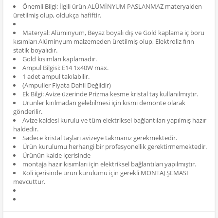
Önemli Bilgi: İlgili ürün ALÜMİNYUM PASLANMAZ materyalden
üretilmiş olup, oldukça hafiftir.
Materyal: Alüminyum, Beyaz boyalı dış ve Gold kaplama iç boru
kısımları Alüminyum malzemeden üretilmiş olup, Elektroliz fırın
statik boyalıdır.
Gold kısımları kaplamadır.
Ampul Bilgisi: E14 1x40W max.
1 adet ampul takılabilir.
(Ampuller Fiyata Dahil Değildir)
Ek Bilgi: Avize üzerinde Prizma kesme kristal taş kullanılmıştır.
Ürünler kırılmadan gelebilmesi için kısmi demonte olarak
gönderilir.
Avize kaidesi kurulu ve tüm elektriksel bağlantıları yapılmış hazır
haldedir.
Sadece kristal taşları avizeye takmanız gerekmektedir.
Ürün kurulumu herhangi bir profesyonellik gerektirmemektedir.
Ürünün kaide içerisinde
montaja hazır kısımları için elektriksel bağlantıları yapılmıştır.
Koli içerisinde ürün kurulumu için gerekli MONTAJ ŞEMASI
mevcuttur.