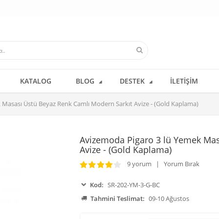
KATALOG
BLOG
DESTEK
İLETIŞIM
 Masası Üstü Beyaz Renk Camlı Modern Sarkıt Avize - (Gold Kaplama)
Avizemoda Pigaro 3 lü Yemek Mas
Avize - (Gold Kaplama)
9 yorum | Yorum Bırak
Kod:
SR-202-YM-3-G-BC
Tahmini Teslimat:
09-10 Ağustos