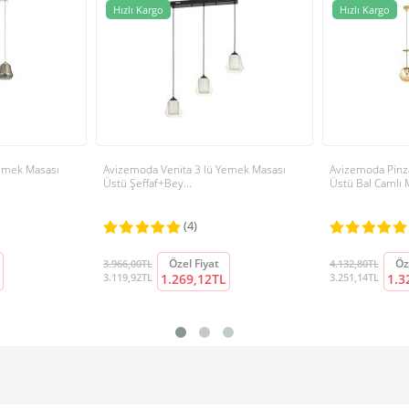
Hızlı Kargo
Hızlı Kargo
Yemek Masası
Avizemoda Venita 3 lü Yemek Masası
Avizemoda Pinz
Üstü Şeffaf+Bey...
Üstü Bal Camlı M
(4)
Özel Fiyat
Öz
3.966,00TL
4.132,80TL
3.119,92TL
1.269,12TL
3.251,14TL
1.3