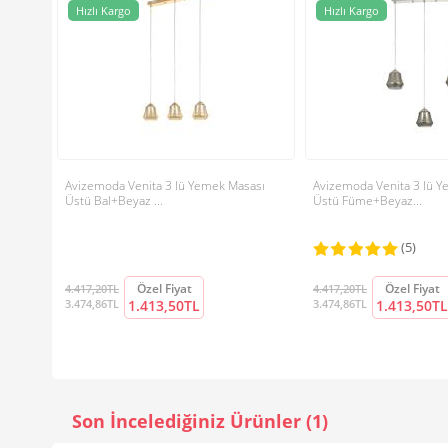
Hızlı Kargo
Hızlı Kargo
Avizemoda Venita 3 lü Yemek Masası
Avizemoda Venita 3 lü 
Üstü Bal+Beyaz ...
Üstü Füme+Beyaz...
(5)
Özel Fiyat
Özel Fiyat
4.417,20TL
4.417,20TL
3.474,86TL
1.413,50TL
3.474,86TL
1.413,50TL
Son İncelediğiniz Ürünler (1)