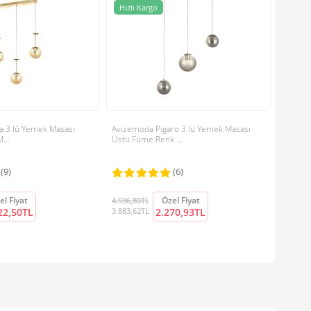
Avizem
Hızlı Kargo
Hızlı
Üstü F
6.304,8
4.959,7
a 3 lü Yemek Masası
Avizemoda Pigaro 3 lü Yemek Masası
...
Üstü Füme Renk ...
(9)
(6)
el Fiyat
Özel Fiyat
4.936,80TL
22,50TL
3.883,62TL
2.270,93TL