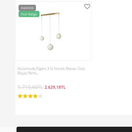
İndirimli
Hızlı Kargo
Avizemoda Pigaro 3 lü Yemek Masası Üstü
Beyaz Renk…
5.715,60TL
2.629,18TL