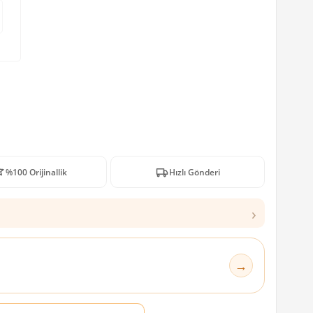
%100 Orijinallik
Hızlı Gönderi
›
→