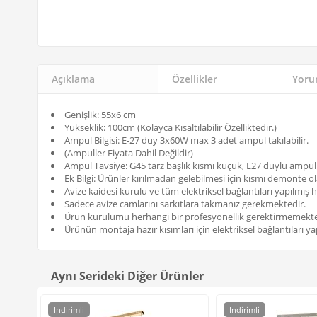
Açıklama
Özellikler
Yorum
Genişlik: 55x6 cm
Yükseklik: 100cm (Kolayca Kısaltılabilir Özelliktedir.)
Ampul Bilgisi: E-27 duy 3x60W max 3 adet ampul takılabilir.
(Ampuller Fiyata Dahil Değildir)
Ampul Tavsiye: G45 tarz başlık kısmı küçük, E27 duylu ampu
Ek Bilgi: Ürünler kırılmadan gelebilmesi için kısmı demonte ol
Avize kaidesi kurulu ve tüm elektriksel bağlantıları yapılmış h
Sadece avize camlarını sarkıtlara takmanız gerekmektedir.
Ürün kurulumu herhangi bir profesyonellik gerektirmemekte
Ürünün montaja hazır kısımları için elektriksel bağlantıları yap
Aynı Serideki Diğer Ürünler
İndirimli
İndirimli