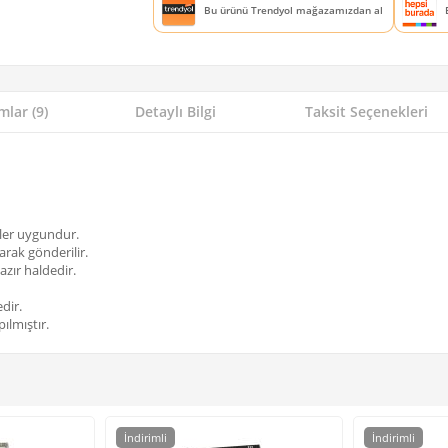
Bu ürünü Trendyol mağazamızdan al
lar (9)
Detaylı Bilgi
Taksit Seçenekleri
ller uygundur.
arak gönderilir.
azır haldedir.
dir.
ılmıştır.
İndirimli
İndirimli