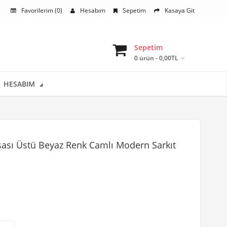
Favorilerim (0)
Hesabım
Sepetim
Kasaya Git
Sepetim
0 ürün - 0,00TL
HESABIM
ası Üstü Beyaz Renk Camlı Modern Sarkıt