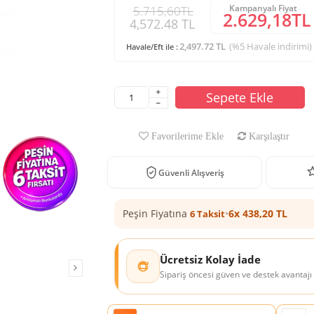
Kampanyalı Fiyat
5.715,60TL
2.629,18TL
4,572.48 TL
2,497.72 TL
(%5 Havale indirimi)
Havale/Eft ile :
Sepete Ekle
Favorilerime Ekle
Karşılaştır
Güvenli Alışveriş
Peşin Fiyatına
•
6x 438,20 TL
6 Taksit
Ücretsiz Kolay İade
Sipariş öncesi güven ve destek avantajı