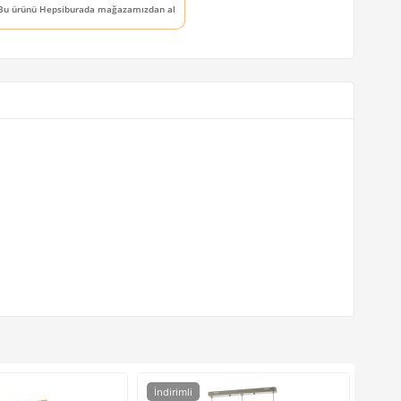
Bu ürünü Hepsiburada mağazamızdan al
İndirimli
İndir