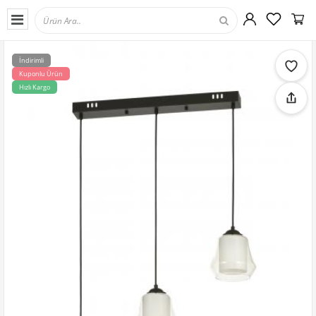
İndirimli
Kuponlu Ürün
Hızlı Kargo