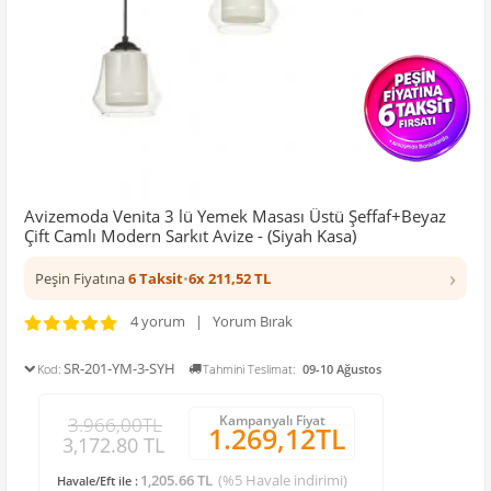
Avizemoda Venita 3 lü Yemek Masası Üstü Şeffaf+Beyaz
Çift Camlı Modern Sarkıt Avize - (Siyah Kasa)
›
Peşin Fiyatına
6 Taksit
•
6x 211,52 TL
4 yorum | Yorum Bırak
SR-201-YM-3-SYH
Kod:
Tahmini Teslimat:
09-10 Ağustos
Kampanyalı Fiyat
3.966,00TL
1.269,12TL
3,172.80 TL
1,205.66 TL
(%5 Havale indirimi)
Havale/Eft ile :