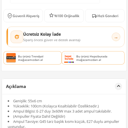
Güvenli Alışveriş
%100 Orijinallik
Hızlı Gönderi
Ücretsiz Kolay İade
→
Sipariş öncesi güven ve destek avantajı
Bu ürünü Trendyol
Bu ürünü Hepsiburada
mağazamızdan al
mağazamızdan al
Açıklama
Genişlik: 55x6 cm
Yükseklik: 100cm (Kolayca Kısaltılabilir Özelliktedir.)
Ampul Bilgisi: E-27 duy 3x60W max 3 adet ampul takılabilir.
(Ampuller Fiyata Dahil Değildir)
Ampul Tavsiye: G45 tarz başlık kısmı küçük, E27 duylu ampuller
uygundur.