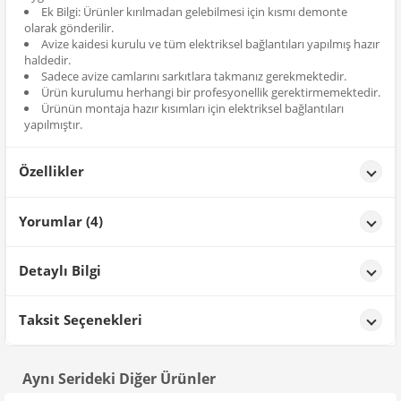
Ek Bilgi: Ürünler kırılmadan gelebilmesi için kısmı demonte
olarak gönderilir.
Avize kaidesi kurulu ve tüm elektriksel bağlantıları yapılmış hazır
haldedir.
Sadece avize camlarını sarkıtlara takmanız gerekmektedir.
Ürün kurulumu herhangi bir profesyonellik gerektirmemektedir.
Ürünün montaja hazır kısımları için elektriksel bağlantıları
yapılmıştır.
Özellikler
Özellikler
Yorumlar (4)
Renk
Siyah
MUSTAFA ALİ
tarih: 27/03/2025
Detaylı Bilgi
Güzel ürün fiyatı biraz daha uygun olsa daha güzel olur..
Ürün Detayları;
Taksit Seçenekleri
HİLAYDA TO****
tarih: 11/02/2025
Aynı Serideki Diğer Ürünler
Ürün şık ve güzel fiyatı da indirimli olarak kampanyadan aldım
yalnız kullanacağınız alan ufak ise büyük gelebilir bunu dikkate