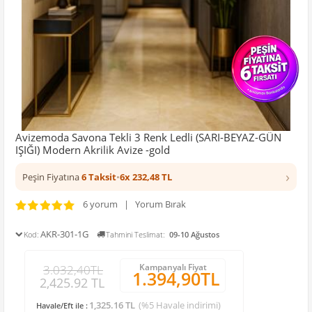
Avizemoda Savona Tekli 3 Renk Ledli (SARI-BEYAZ-GÜN
IŞIĞI) Modern Akrilik Avize -gold
›
Peşin Fiyatına
6 Taksit
•
6x 232,48 TL
6 yorum | Yorum Bırak
AKR-301-1G
Kod:
Tahmini Teslimat:
09-10 Ağustos
Kampanyalı Fiyat
3.032,40TL
1.394,90TL
2,425.92 TL
1,325.16 TL
(%5 Havale indirimi)
Havale/Eft ile :