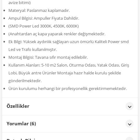
avize bitimi)
Materyal: Paslanmaz kaplamadır.
Ampul Bilgisi: Ampuller Fiyata Dahildir.
(SMD Power Led 3000K, 4500K, 6000K)
(Anahtardan aç kapa yaparak renkler değişmektedir.
Ek Bilgi: Yüksek aydınlık sağlayan uzun ömürlü Kaliteli Power smd
Led ve Trafo kullanılmıştır.
Montaj Bilgisi: Tavana sıfır montaj edilebilir.
Kullanım Alanları: 5-10 m2 Salon, Oturma Odası, Yatak Odası, Giriş
Lobi, Büyük antre Ürünler Montaja hazır halde kurulu şekilde
gönderilmektedir.
Ürün kurulumu herhangi bir profesyonellik gerektirmemektedir.
Özellikler
Özellikler
Yorumlar (6)
Renk
Gold
R** E**
tarih: 27/01/2026