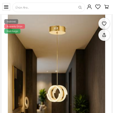
İndirimli
Kuponlu Ürün
Hızlı Kargo