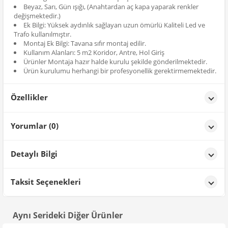
Beyaz, Sarı, Gün ışığı, (Anahtardan aç kapa yaparak renkler
değişmektedir.)
Ek Bilgi: Yüksek aydınlık sağlayan uzun ömürlü Kaliteli Led ve
Trafo kullanılmıştır.
Montaj Ek Bilgi: Tavana sıfır montaj edilir.
Kullanım Alanları: 5 m2 Koridor, Antre, Hol Giriş
Ürünler Montaja hazır halde kurulu şekilde gönderilmektedir.
Ürün kurulumu herhangi bir profesyonellik gerektirmemektedir.
Özellikler
Özellikler
Yorumlar (0)
Renk
Gold-2
Detaylı Bilgi
Ürün Detayları;
Taksit Seçenekleri
Aynı Serideki Diğer Ürünler