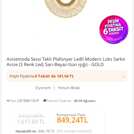
Avizemoda Sessi Tekli Plafonyer Ledli Modern Lüks Sarkıt
Avize (3 Renk Led; Sarı-Beyaz-Gün ışığı) - GOLD
›
Peşin Fiyatına
6 Taksit
•
6x 141,54 TL
0 yorum | Yorum Bırak
LD-504-1G-P
Kod:
Tahmini Teslimat:
08-09 Ağustos
Kampanyalı Fiyat
2.022,00TL
849,24TL
1,617.60 TL
806.78 TL
(%5 Havale indirimi)
Havale/Eft ile :