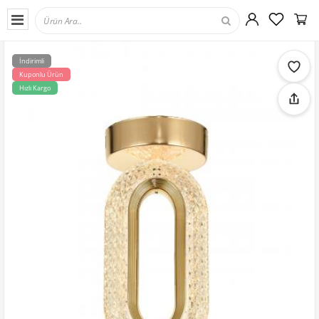
İndirimli
Kuponlu Ürün
Hızlı Kargo