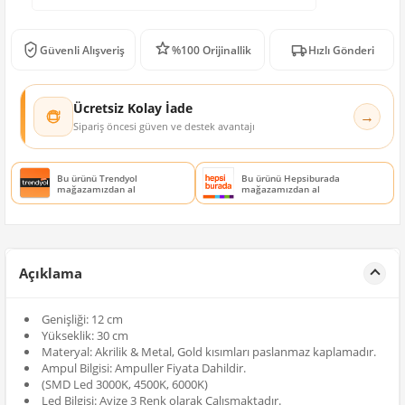
Güvenli Alışveriş
%100 Orijinallik
Hızlı Gönderi
Ücretsiz Kolay İade
→
Sipariş öncesi güven ve destek avantajı
Bu ürünü Trendyol
Bu ürünü Hepsiburada
mağazamızdan al
mağazamızdan al
Açıklama
Genişliği: 12 cm
Yükseklik: 30 cm
Materyal: Akrilik & Metal, Gold kısımları paslanmaz kaplamadır.
Ampul Bilgisi: Ampuller Fiyata Dahildir.
(SMD Led 3000K, 4500K, 6000K)
Led Bilgisi: Avize 3 Renk olarak Çalışmaktadır.