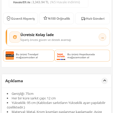
3,343.94 TL
(%5 Havale indirimi)
Havale/Eft ile :
Güvenli Alışveriş
%100 Orijinallik
Hızlı Gönderi
Ücretsiz Kolay İade
→
Sipariş öncesi güven ve destek avantajı
Bu ürünü Trendyol
Bu ürünü Hepsiburada
mağazamızdan al
mağazamızdan al
Açıklama
Genişliği: 75cm
Her bir küre sarkıt çapı: 12 cm
Yükseklik: 95 cm (Kablodan sarkıtların Yükseklik ayarı yapılabilir
özelliktedir.)
Materyal: Metal, Krom kısımları paslanmaz kaplamadır. Avize