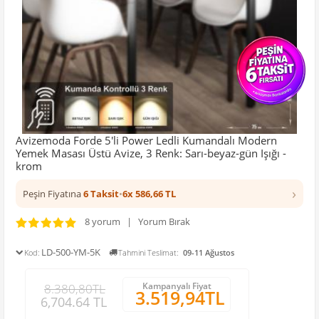
Avizemoda Forde 5'li Power Ledli Kumandalı Modern
Yemek Masası Üstü Avize, 3 Renk: Sarı-beyaz-gün Işığı -
krom
›
Peşin Fiyatına
6 Taksit
•
6x 586,66 TL
8 yorum | Yorum Bırak
LD-500-YM-5K
Kod:
Tahmini Teslimat:
09-11 Ağustos
Kampanyalı Fiyat
8.380,80TL
3.519,94TL
6,704.64 TL