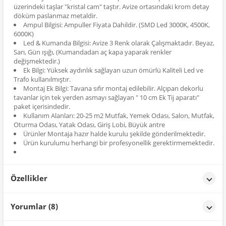
üzerindeki taşlar "kristal cam" taştır. Avize ortasındaki krom detay
döküm paslanmaz metaldir.
Ampul Bilgisi: Ampuller Fiyata Dahildir. (SMD Led 3000K, 4500K,
6000K)
Led & Kumanda Bilgisi: Avize 3 Renk olarak Çalışmaktadır. Beyaz,
Sarı, Gün ışığı, (Kumandadan aç kapa yaparak renkler
değişmektedir.)
Ek Bilgi: Yüksek aydınlık sağlayan uzun ömürlü Kaliteli Led ve
Trafo kullanılmıştır.
Montaj Ek Bilgi: Tavana sıfır montaj edilebilir. Alçıpan dekorlu
tavanlar için tek yerden asmayı sağlayan " 10 cm Ek Tij aparatı"
paket içerisindedir.
Kullanım Alanları: 20-25 m2 Mutfak, Yemek Odası, Salon, Mutfak,
Oturma Odası, Yatak Odası, Giriş Lobi, Büyük antre
Ürünler Montaja hazır halde kurulu şekilde gönderilmektedir.
Ürün kurulumu herhangi bir profesyonellik gerektirmemektedir.
Özellikler
Özellikler
Yorumlar (8)
Renk
Krom