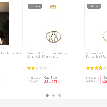
İndirimli
İndirimli
li Dim Kumandalı
Avizemoda Vira 35 cm Dimmer
Avizemoda Vir
Kumandalı 3 Renk Ledli...
Kumandalı 3 Renk
(1)
Özel Fiyat
Öz
4.168,80TL
5.642,40TL
3.279,46TL
1.334,02TL
4.438,69TL
1.8