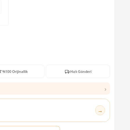
%100 Orijinallik
Hızlı Gönderi
›
→