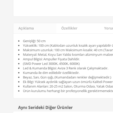
Açıklama
Özellikler
Yorum
Genişliği: 50 cm
Yükseklik: 100 cm (Kablodan uzunluk kısalık ayarı yapılabilir ö
Maksimum uzunluk: 100 cm Maksimum kısalık: 40 cm (Tavand
Materyal: Metal, Koyu Sarı Yaldız kısımları alüminyum malz
Ampul Bilgisi: Ampuller Fiyata Dahildir.
(SMD Power Led 3000K, 4500K, 6000K)
Led & Kumanda Bilgisi: Avize 3 Renk olarak Çalışmaktadır.
Kumanda ile dim edilebilir özelliktedir.
Beyaz, Sarı, Gün ışığı, (Kumandadan renkler değişmektedir.)
Ek Bilgi: Yüksek aydınlık sağlayan uzun ömürlü Kaliteli Power
Kullanım Alanları: 20-25 m2 Salon, Oturma Odası, Yatak Odası
Ürün kurulumu herhangi bir profesyonellik gerektirmemekte
Aynı Serideki Diğer Ürünler