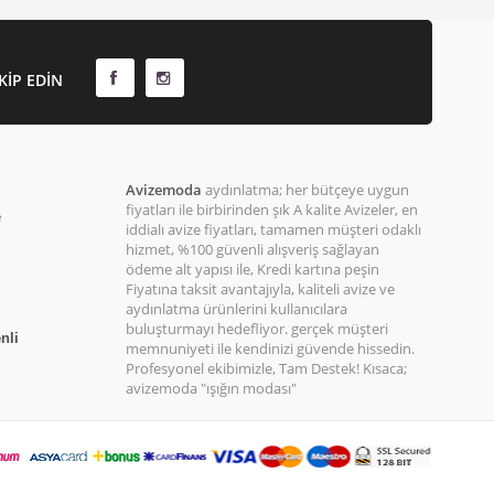
KIP EDIN
Avizemoda
aydınlatma; her bütçeye uygun
fiyatları ile birbirinden şık A kalite Avizeler, en
e
iddialı avize fiyatları, tamamen müşteri odaklı
hizmet, %100 güvenli alışveriş sağlayan
ödeme alt yapısı ile, Kredi kartına peşin
Fiyatına taksit avantajıyla, kaliteli avize ve
aydınlatma ürünlerini kullanıcılara
buluşturmayı hedefliyor. gerçek müşteri
nli
memnuniyeti ile kendinizi güvende hissedin.
Profesyonel ekibimizle, Tam Destek! Kısaca;
avizemoda "ışığın modası"