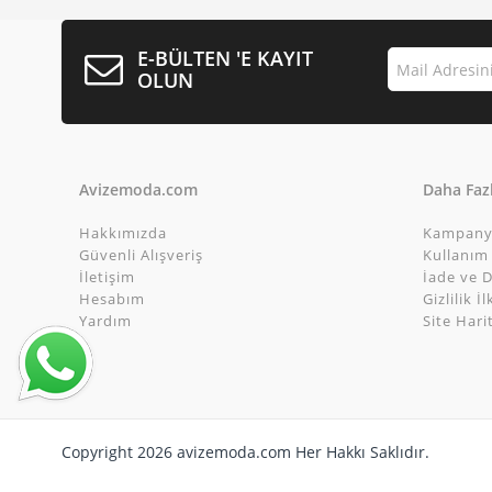
E-BÜLTEN 'E KAYIT
OLUN
Avizemoda.com
Daha Fazl
Hakkımızda
Kampany
Güvenli Alışveriş
Kullanım 
İletişim
İade ve D
Hesabım
Gizlilik İl
Yardım
Site Hari
Copyright 2026 avizemoda.com Her Hakkı Saklıdır.