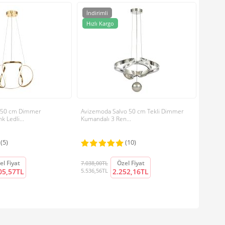
İndirimli
İndir
Avizem
Hızlı Kargo
Hızlı
Kumanda
7.038,0
5.536,5
a 50 cm Dimmer
Avizemoda Salvo 50 cm Tekli Dimmer
 Ledli...
Kumandalı 3 Ren...
(5)
(10)
el Fiyat
Özel Fiyat
7.038,00TL
05,57TL
5.536,56TL
2.252,16TL