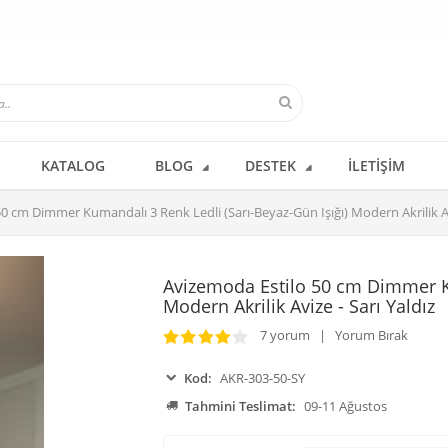
KATALOG
BLOG
DESTEK
İLETIŞIM
0 cm Dimmer Kumandalı 3 Renk Ledli (Sarı-Beyaz-Gün Işığı) Modern Akrilik Avi
Avizemoda Estilo 50 cm Dimmer Ku
Modern Akrilik Avize - Sarı Yaldız
7 yorum | Yorum Bırak
Kod:
AKR-303-50-SY
Tahmini Teslimat:
09-11 Ağustos