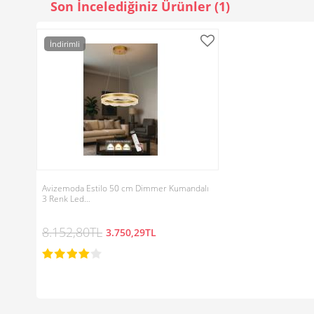
Son İncelediğiniz Ürünler (1)
İndirimli
Avizemoda Estilo 50 cm Dimmer Kumandalı
3 Renk Led…
8.152,80TL
3.750,29TL