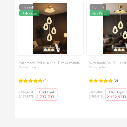
İndirimli
İndirimli
Hızlı Kargo
Hızlı Kargo
Avizemoda Dali 4'Lü Ledli Dim Kumandalı
Avizemoda Dali 3'Lü Led
Modern Akr...
Modern Akr...
(4)
(5)
Özel Fiyat
Özel Fiyat
6.518,40TL
5.078,40TL
5.127,81TL
2.737,73TL
3.995,01TL
2.132,93TL