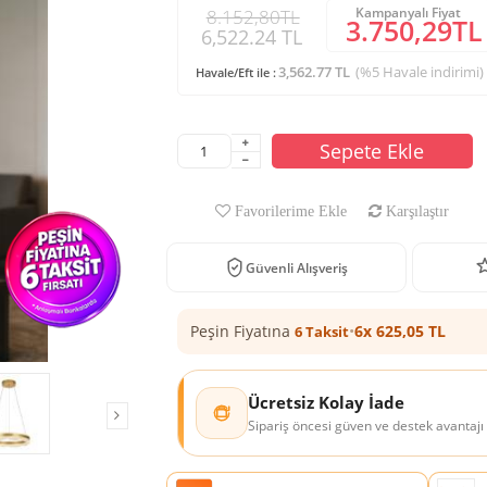
Kampanyalı Fiyat
8.152,80TL
3.750,29TL
6,522.24 TL
3,562.77 TL
(%5 Havale indirimi)
Havale/Eft ile :
Sepete Ekle
Favorilerime Ekle
Karşılaştır
Güvenli Alışveriş
Peşin Fiyatına
•
6x 625,05 TL
6 Taksit
Ücretsiz Kolay İade
Sipariş öncesi güven ve destek avantajı