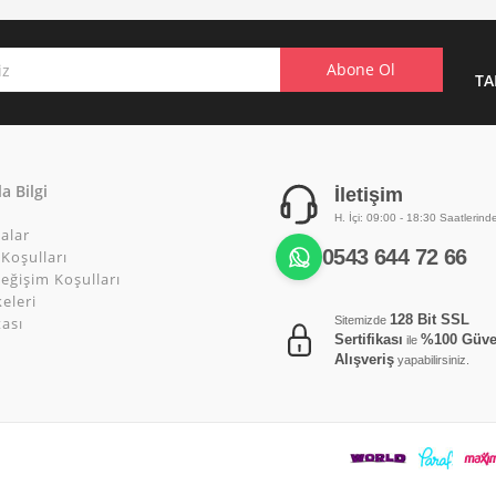
TA
a Bilgi
İletişim
H. İçi: 09:00 - 18:30 Saatlerind
alar
0543 644 72 66
Koşulları
eğişim Koşulları
keleri
128 Bit SSL
tası
Sitemizde
Sertifikası
%100 Güve
ile
Alışveriş
yapabilirsiniz.