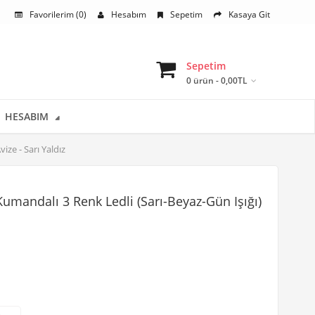
Favorilerim (0)
Hesabım
Sepetim
Kasaya Git
Sepetim
0 ürün - 0,00TL
HESABIM
ze - Sarı Yaldız
mandalı 3 Renk Ledli (Sarı-Beyaz-Gün Işığı)