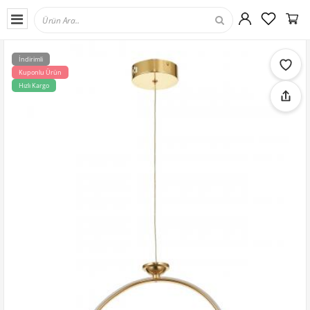
İndirimli
Kuponlu Ürün
Hızlı Kargo