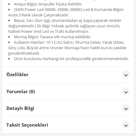
Ampul Bilgisi: Ampuller Fiyata Dahildir.
(SMD Power Led 3000K, 4500K, 6000K) Led & Kumanda Bilgisi:
Avize 3 Renk olarak Çalışmaktadır.
Beyaz, Sarı, Gün ışığı, (Kumandadan aç kapa yaparak renkler
değişmektedir.) Ek Bilgi: Yüksek aydınlık sağlayan uzun ömürlü
Kaliteli Power smd Led ve Trafo kullanılmıştır.
Montaj Bilgisi: Tavana sıfır montaj edilebilir.
Kullanım Alanları: 10-12 m2 Salon, Oturma Odası, Yatak Odası,
Giriş Lobi, Büyük antre Ürünler Montaja hazır halde kurulu şekilde
gönderilmektedir.
Ürün kurulumu herhangi bir profesyonellik gerektirmemektedir.
Özellikler
Özellikler
Yorumlar (0)
Renk
Gold
Detaylı Bilgi
Ürün Detayları;
Taksit Seçenekleri