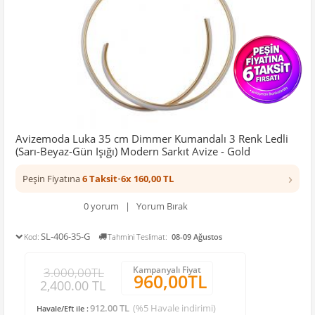
Avizemoda Luka 35 cm Dimmer Kumandalı 3 Renk Ledli
(Sarı-Beyaz-Gün Işığı) Modern Sarkıt Avize - Gold
›
Peşin Fiyatına
6 Taksit
•
6x 160,00 TL
0 yorum | Yorum Bırak
SL-406-35-G
Kod:
Tahmini Teslimat:
08-09 Ağustos
Kampanyalı Fiyat
3.000,00TL
960,00TL
2,400.00 TL
912.00 TL
(%5 Havale indirimi)
Havale/Eft ile :