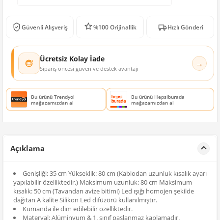
Güvenli Alışveriş
%100 Orijinallik
Hızlı Gönderi
Ücretsiz Kolay İade
→
Sipariş öncesi güven ve destek avantajı
Bu ürünü Trendyol
Bu ürünü Hepsiburada
mağazamızdan al
mağazamızdan al
Açıklama
Genişliği: 35 cm Yükseklik: 80 cm (Kablodan uzunluk kısalık ayarı
yapılabilir özelliktedir.) Maksimum uzunluk: 80 cm Maksimum
kısalık: 50 cm (Tavandan avize bitimi) Led ışığı homojen şekilde
dağıtan A kalite Silikon Led difüzörü kullanılmıştır.
Kumanda ile dim edilebilir özelliktedir.
Materyal: Alüminyum & 1. sınıf paslanmaz kaplamadır.