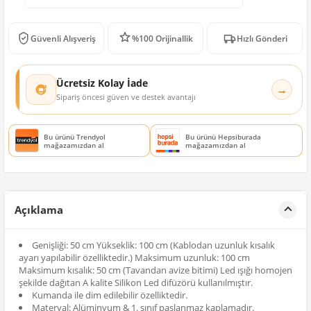
Güvenli Alışveriş
%100 Orijinallik
Hızlı Gönderi
Ücretsiz Kolay İade
→
Sipariş öncesi güven ve destek avantajı
Bu ürünü Trendyol
Bu ürünü Hepsiburada
mağazamızdan al
mağazamızdan al
Açıklama
Genişliği: 50 cm Yükseklik: 100 cm (Kablodan uzunluk kısalık
ayarı yapılabilir özelliktedir.) Maksimum uzunluk: 100 cm
Maksimum kısalık: 50 cm (Tavandan avize bitimi) Led ışığı homojen
şekilde dağıtan A kalite Silikon Led difüzörü kullanılmıştır.
Kumanda ile dim edilebilir özelliktedir.
Materyal: Alüminyum & 1. sınıf paslanmaz kaplamadır.