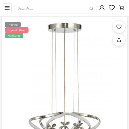
İndirimli
Kuponlu Ürün
Hızlı Kargo