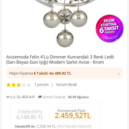
Avizemoda Felin 4'Lü Dimmer Kumandalı 3 Renk Ledli
(Sarı-Beyaz-Gün Işığı) Modern Sarkıt Avize - Krom
›
Peşin Fiyatına
6 Taksit
•
6x 409,92 TL
1 yorum | Yorum Bırak
SL-403-4-K
Kod:
Tahmini Teslimat:
08-09 Ağustos
Kampanyalı Fiyat
7.686,00TL
2.459,52TL
6,148.80 TL
2,336.54 TL
(%5 Havale indirimi)
Havale/Eft ile :