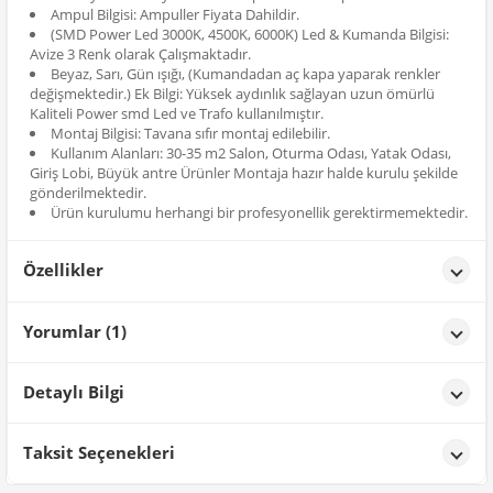
Ampul Bilgisi: Ampuller Fiyata Dahildir.
(SMD Power Led 3000K, 4500K, 6000K) Led & Kumanda Bilgisi:
Avize 3 Renk olarak Çalışmaktadır.
Beyaz, Sarı, Gün ışığı, (Kumandadan aç kapa yaparak renkler
değişmektedir.) Ek Bilgi: Yüksek aydınlık sağlayan uzun ömürlü
Kaliteli Power smd Led ve Trafo kullanılmıştır.
Montaj Bilgisi: Tavana sıfır montaj edilebilir.
Kullanım Alanları: 30-35 m2 Salon, Oturma Odası, Yatak Odası,
Giriş Lobi, Büyük antre Ürünler Montaja hazır halde kurulu şekilde
gönderilmektedir.
Ürün kurulumu herhangi bir profesyonellik gerektirmemektedir.
Özellikler
Özellikler
Yorumlar (1)
Renk
Krom
Muhamed H. A. A.
tarih: 02/12/2025
Detaylı Bilgi
Ürün mükemmel çok güzel satıcıdan çok teşekkür ederim ürün
tam tamına geldi hiçbir eksiği yok helali hoş olsun aydınlatması
Ürün Detayları;
Taksit Seçenekleri
mükemmel üç renkli aydınlatmasını yükseltip ve düşürebilirsin
herkese tavsiye ederim