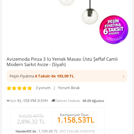
Avizemoda Pinza 3 lü Yemek Masası Üstü Şeffaf Camlı
Modern Sarkıt Avize - (Siyah)
›
Peşin Fiyatına
6 Taksit
•
6x 193,09 TL
3 yorum | Yorum Bırak
KL-103-YM-3-SYH
Kod:
Tahmini Teslimat:
08-09 Ağustos
Kampanyalı Fiyat
3.620,40TL
1.158,53TL
2,896.32 TL
1,100.60 TL
(%5 Havale indirimi)
Havale/Eft ile :