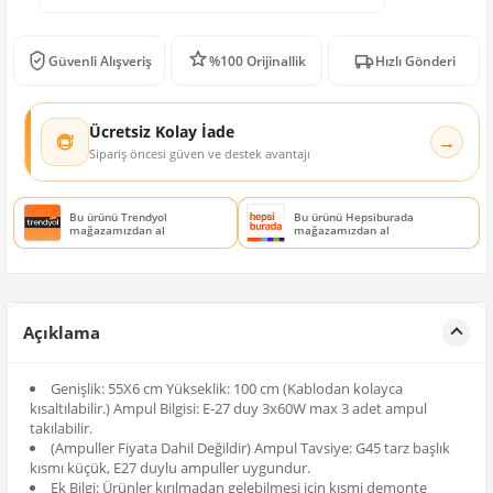
Güvenli Alışveriş
%100 Orijinallik
Hızlı Gönderi
Ücretsiz Kolay İade
→
Sipariş öncesi güven ve destek avantajı
Bu ürünü Trendyol
Bu ürünü Hepsiburada
mağazamızdan al
mağazamızdan al
Açıklama
Genişlik: 55X6 cm Yükseklik: 100 cm (Kablodan kolayca
kısaltılabilir.) Ampul Bilgisi: E-27 duy 3x60W max 3 adet ampul
takılabilir.
(Ampuller Fiyata Dahil Değildir) Ampul Tavsiye: G45 tarz başlık
kısmı küçük, E27 duylu ampuller uygundur.
Ek Bilgi: Ürünler kırılmadan gelebilmesi için kısmi demonte