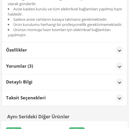
olarak gönderilir.
Avize kaidesi kurulu ve tüm elektriksel bağlantıları yapılmış hazır
haldedir.
Sadece avize camlarını kasaya takmanız gerekmektedir.
Ürün kurulumu herhangi bir profesyonellik gerektirmemektedir.
Ürünün montaja hazır kısımları için elektriksel bağlantıları
yapılmıştır.
Özellikler
Özellikler
Yorumlar (3)
Renk
Siyah
MAHMUT BAKIR
tarih: 22/09/2025
Detaylı Bilgi
çok güzel çok beğendim
Ürün Detayları;
Taksit Seçenekleri
Yusuf TAC**
tarih: 26/04/2025
Aynı Serideki Diğer Ürünler
mükemmel bir ürün