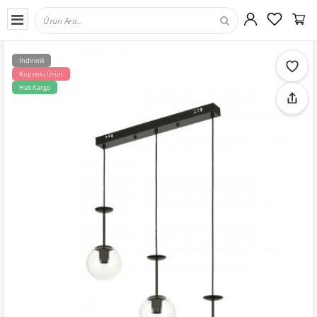
İndirimli
Kuponlu Ürün
Hızlı Kargo