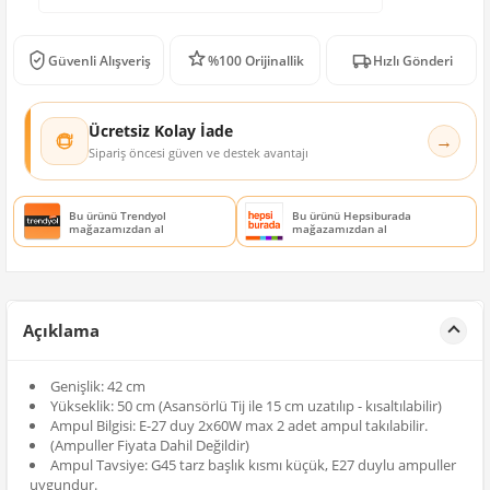
Güvenli Alışveriş
%100 Orijinallik
Hızlı Gönderi
Ücretsiz Kolay İade
→
Sipariş öncesi güven ve destek avantajı
Bu ürünü Trendyol
Bu ürünü Hepsiburada
mağazamızdan al
mağazamızdan al
Açıklama
Genişlik: 42 cm
Yükseklik: 50 cm (Asansörlü Tij ile 15 cm uzatılıp - kısaltılabilir)
Ampul Bilgisi: E-27 duy 2x60W max 2 adet ampul takılabilir.
(Ampuller Fiyata Dahil Değildir)
Ampul Tavsiye: G45 tarz başlık kısmı küçük, E27 duylu ampuller
uygundur.