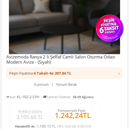
Avizemoda Ranya 2 li Şeffaf Camlı Salon Oturma Odası
Modern Avize - (Siyah)
›
Peşin Fiyatına
6 Taksit
•
6x 207,04 TL
0 yorum | Yorum Bırak
KL-102-2-SYH
Kod:
Tahmini Teslimat:
08-09 Ağustos
Kampanyalı Fiyat
3.882,00TL
1.242,24TL
3,105.60 TL
1,180.13 TL
(%5 Havale indirimi)
Havale/Eft ile :