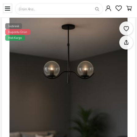
İndirimli
Kuponlu Ürün
Hızlı Kargo