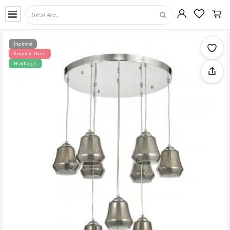
İndirimli
Kuponlu Ürün
Hızlı Kargo