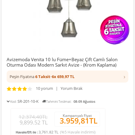
Avizemoda Venita 10 lu Füme+Beyaz Çift Camlı Salon
Oturma Odası Modern Sarkıt Avize - (Krom Kaplama)
›
Peşin Fiyatına
6 Taksit
•
6x 659,97 TL
10 yorum | Yorum Bırak
SR-201-10-K
Kod:
Tahmini Teslimat:
08-09 Ağustos
Kampanyalı Fiyat
12.374,40TL
3.959,81TL
9,899.52 TL
3,761.82 TL
(%5 Havale indirimi)
Havale/Eft ile :