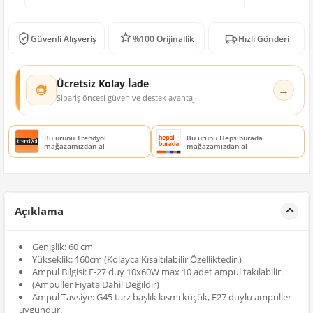
Güvenli Alışveriş
%100 Orijinallik
Hızlı Gönderi
Ücretsiz Kolay İade
→
Sipariş öncesi güven ve destek avantajı
Bu ürünü Trendyol
Bu ürünü Hepsiburada
mağazamızdan al
mağazamızdan al
Açıklama
Genişlik: 60 cm
Yükseklik: 160cm (Kolayca Kısaltılabilir Özelliktedir.)
Ampul Bilgisi: E-27 duy 10x60W max 10 adet ampul takılabilir.
(Ampuller Fiyata Dahil Değildir)
Ampul Tavsiye: G45 tarz başlık kısmı küçük, E27 duylu ampuller
uygundur.