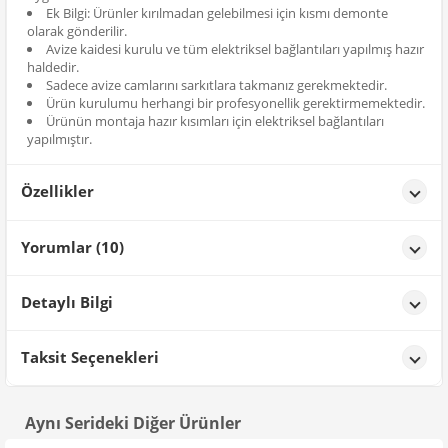
Ek Bilgi: Ürünler kırılmadan gelebilmesi için kısmı demonte
olarak gönderilir.
Avize kaidesi kurulu ve tüm elektriksel bağlantıları yapılmış hazır
haldedir.
Sadece avize camlarını sarkıtlara takmanız gerekmektedir.
Ürün kurulumu herhangi bir profesyonellik gerektirmemektedir.
Ürünün montaja hazır kısımları için elektriksel bağlantıları
yapılmıştır.
Özellikler
Özellikler
Yorumlar (10)
Renk
Krom Kaplama
Gül ÖZ****
tarih: 17/11/2025
Detaylı Bilgi
montaj sırasında çok yardımcı oldular
Ürün Detayları;
Taksit Seçenekleri
ASIM Tarkan
tarih: 07/11/2025
Aynı Serideki Diğer Ürünler
2017 de evimin tüm avizelerini sipariş vermiştim. Seneler geçti
avizeleri yenileyelim dedik. Teşekkürler