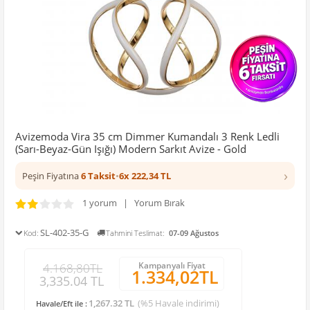
Avizemoda Vira 35 cm Dimmer Kumandalı 3 Renk Ledli
(Sarı-Beyaz-Gün Işığı) Modern Sarkıt Avize - Gold
›
Peşin Fiyatına
6 Taksit
•
6x 222,34 TL
1 yorum | Yorum Bırak
SL-402-35-G
Kod:
Tahmini Teslimat:
07-09 Ağustos
Kampanyalı Fiyat
4.168,80TL
1.334,02TL
3,335.04 TL
1,267.32 TL
(%5 Havale indirimi)
Havale/Eft ile :