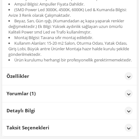
Ampul Bilgisi: Ampuller Fiyata Dahildir.
(SMD Power Led 3000K, 4500K, 6000K) Led & Kumanda Bilgisi:
Avize 3 Renk olarak Çalışmaktadır.
Beyaz, Sarı, Gün ışığı, (Kumandadan aç kapa yaparak renkler
değişmektedir.) Ek Bilgi: Yüksek aydınlık sağlayan uzun ömürlü
Kaliteli Power smd Led ve Trafo kullanılmıştır.
Montaj Bilgisi: Tavana sıfır montaj edilebilir.
Kullanım Alanları: 15-20 m2 Salon, Oturma Odası, Yatak Odası,
Giriş Lobi, Büyük antre Ürünler Montaja hazır halde kurulu şekilde
gönderilmektedir.
Ürün kurulumu herhangi bir profesyonellik gerektirmemektedir.
Özellikler
Özellikler
Yorumlar (1)
Renk
Gold
**** ****
tarih: 26/01/2026
Detaylı Bilgi
Beğendim sorunsuz geldi
Ürün Detayları;
Taksit Seçenekleri