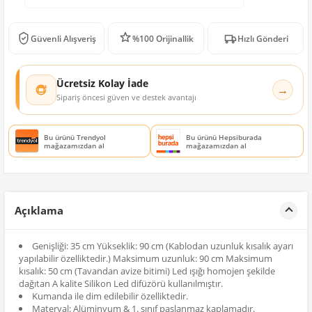
Güvenli Alışveriş
%100 Orijinallik
Hızlı Gönderi
Ücretsiz Kolay İade
→
Sipariş öncesi güven ve destek avantajı
Bu ürünü Trendyol
Bu ürünü Hepsiburada
mağazamızdan al
mağazamızdan al
Açıklama
Genişliği: 35 cm Yükseklik: 90 cm (Kablodan uzunluk kısalık ayarı
yapılabilir özelliktedir.) Maksimum uzunluk: 90 cm Maksimum
kısalık: 50 cm (Tavandan avize bitimi) Led ışığı homojen şekilde
dağıtan A kalite Silikon Led difüzörü kullanılmıştır.
Kumanda ile dim edilebilir özelliktedir.
Materyal: Alüminyum & 1. sınıf paslanmaz kaplamadır.