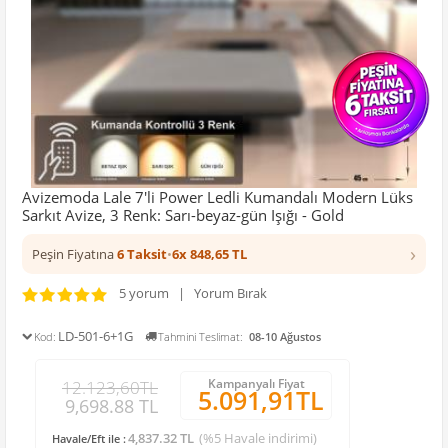
Avizemoda Lale 7'li Power Ledli Kumandalı Modern Lüks
Sarkıt Avize, 3 Renk: Sarı-beyaz-gün Işığı - Gold
›
Peşin Fiyatına
6 Taksit
•
6x 848,65 TL
5 yorum | Yorum Bırak
LD-501-6+1G
Kod:
Tahmini Teslimat:
08-10 Ağustos
Kampanyalı Fiyat
12.123,60TL
5.091,91TL
9,698.88 TL
4,837.32 TL
(%5 Havale indirimi)
Havale/Eft ile :