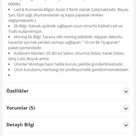
6000K)
Led & Kumanda Bilgisi: Avize 3 Renk olarak Çalışmaktadır. Beyaz,
Sarı, Gün ışığı, (Kumandadan aç kapa yaparak renkler
değişmektedir.)
Ek Bilgi: Yüksek aydınlık sağlayan uzun ömürlü Kaliteli Led ve
Trafo kullanılmıştır.
Montaj Ek Bilgi: Tavana sıfır montaj edilebilir. Alçıpan dekorlu
tavanlar için tek yerden asmayı sağlayan " 10 cm Ek Tij aparatı"
paket içerisindedir.
Kullanım Alanları: 25-30 m2 Salon, Oturma Odası, Yatak Odası,
Giriş Lobi, Büyük antre
Ürünler Montaja hazır halde kurulu şekilde gönderilmektedir.
Ürün kurulumu herhangi bir profesyonellik gerektirmemektedir.
Özellikler
Özellikler
Yorumlar (5)
Renk
Gold
İklil KOZ**
tarih: 28/09/2025
Detaylı Bilgi
ürün kullanışlı ve çok şık duruyor, tavsiye ederim.