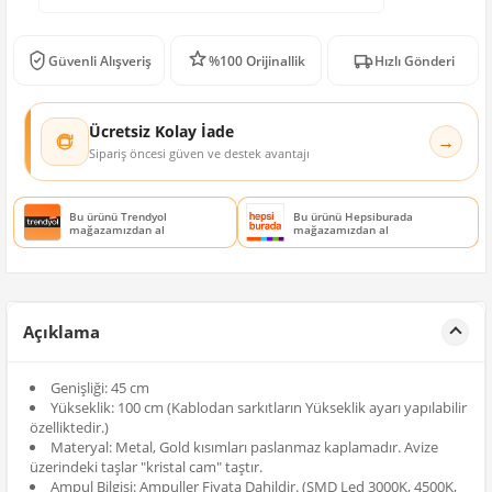
Güvenli Alışveriş
%100 Orijinallik
Hızlı Gönderi
Ücretsiz Kolay İade
→
Sipariş öncesi güven ve destek avantajı
Bu ürünü Trendyol
Bu ürünü Hepsiburada
mağazamızdan al
mağazamızdan al
Açıklama
Genişliği: 45 cm
Yükseklik: 100 cm (Kablodan sarkıtların Yükseklik ayarı yapılabilir
özelliktedir.)
Materyal: Metal, Gold kısımları paslanmaz kaplamadır. Avize
üzerindeki taşlar "kristal cam" taştır.
Ampul Bilgisi: Ampuller Fiyata Dahildir. (SMD Led 3000K, 4500K,