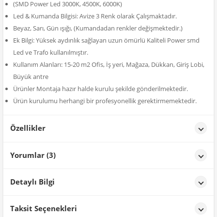
(SMD Power Led 3000K, 4500K, 6000K)
Led & Kumanda Bilgisi: Avize 3 Renk olarak Çalışmaktadır.
Beyaz, Sarı, Gün ışığı, (Kumandadan renkler değişmektedir.)
Ek Bilgi: Yüksek aydınlık sağlayan uzun ömürlü Kaliteli Power smd
Led ve Trafo kullanılmıştır.
Kullanım Alanları: 15-20 m2 Ofis, İş yeri, Mağaza, Dükkan, Giriş Lobi,
Büyük antre
Ürünler Montaja hazır halde kurulu şekilde gönderilmektedir.
Ürün kurulumu herhangi bir profesyonellik gerektirmemektedir.
Özellikler
Özellikler
Yorumlar (3)
Renk
Model 1
MEHMET FURKAN
tarih: 12/10/2025
Detaylı Bilgi
tasarım çok hoş
Ürün Detayları;
Taksit Seçenekleri