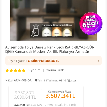
Avizemoda Tolya Daire 3 Renk Ledli (SARI-BEYAZ-GÜN
IŞIĞI) Kumandalı Modern Akrilik Plafonyer Armatür
›
Peşin Fiyatına
6 Taksit
•
6x 584,56 TL
3 yorum | Yorum Bırak
ARM-403-DR
Kod:
Tahmini Teslimat:
08-10 Ağustos
Kampanyalı Fiyat
8.350,80TL
3.507,34TL
6,680.64 TL
3,331.97 TL
(%5 Havale indirimi)
Havale/Eft ile :