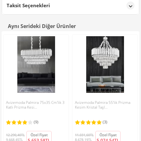
Ürün Detayları;
Taksit Seçenekleri
T** A**
tarih: 19/11/2025
Aynı Serideki Diğer Ürünler
Çok güzel,görseldekinin aynısı.Biraz kurulum uğraştırdı ama
değdi
Siparişini Verdiğiniz Tüm Ürünler Avizemoda Güvensinde ve
Ayşe Gül EKİCİ
tarih: 08/09/2025
Orijnaldir
Avizeyi gerçekten çok beğendik, varlığını hissediyorsunuz
Avantajlar;
gösterişli ama çok büyük değil sadece krom bölümlerinde
solmalar var biraz gözüküyor onun dışında çok güzel
• Ürünlerimizde kullanılan parlak taşlar kristalize edilmiştir ve A
kalite dir.
• Avize üzerinde ki metal aksamlar krom kaplamadır. Boyalı
HATİKE HA****
tarih: 02/07/2025
parçalar özel elektroliz fırın boyadır ve paslanmazdır.
• Avize üzerin de ki tüm malzeme(elektrik kabloları ve cam
Avizemoda Palmira 75x35 Cm'lik 3
Avizemoda Palmira 55'lik Prizma
ürün görselle birebir aynı kaliteli bir ürün paketleme güzeldi
koruyucu plastikleri hariç) kristal taş, cam ve paslanmaz
Katlı Prizma Kesi...
Kesim Kristal Taşl...
materyalden imal edilmiştir. Plastik malzeme kesinlikle yoktur!
• Almış olduğunuz ürünler avizemoda.com güvencesin de
(9)
(3)
orjinaldir. Adınıza veya şirketinize
FATURA
kesilerek gönderilir.
GÜLCAN KU****
tarih: 21/05/2025
Özel Fiyat
Özel Fiyat
12.290,40TL
11.031,60TL
Ürün gayet kaliteli, paketleme çok güzeldi. Düşünmeden
9.668,45TL
5.653,58TL
8.678,19TL
5.074,54TL