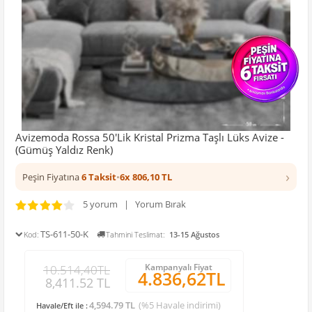
Avizemoda Rossa 50'Lik Kristal Prizma Taşlı Lüks Avize -
(Gümüş Yaldız Renk)
›
Peşin Fiyatına
6 Taksit
•
6x 806,10 TL
5 yorum | Yorum Bırak
TS-611-50-K
Kod:
Tahmini Teslimat:
13-15 Ağustos
Kampanyalı Fiyat
10.514,40TL
4.836,62TL
8,411.52 TL
4,594.79 TL
(%5 Havale indirimi)
Havale/Eft ile :