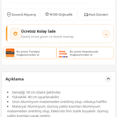
Güvenli Alışveriş
%100 Orijinallik
Hızlı Gönderi
Ücretsiz Kolay İade
→
Sipariş öncesi güven ve destek avantajı
Bu ürünü Trendyol
Bu ürünü Hepsiburada
mağazamızdan al
mağazamızdan al
Açıklama
Genişliği: 50 cm (Daire Şeklinde)
Yükseklik: 80 cm (ayarlanabilir)
Ürün Alüminyum malzemeden üretilmiş olup, oldukça hafiftir.
Materyal: Alüminyum, Gümüş yaldız kısımları Alüminyum
malzemeden üretilmiş olup, Elektroliz fırın statik boyalıdır. Gümüş
yaldız kısımları varak renktir.