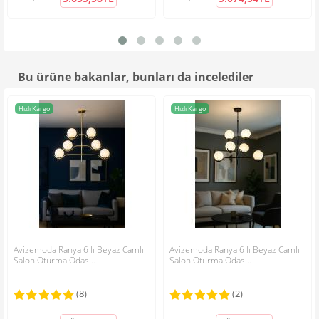
alınabilecek bir avize
Montaj ve Paketleme Detayı;
• Not: Almış olduğunuz ürünler kırılabilir ürün olduğu ve hasar
göreceği için kısmi demonte olarak gönderilmektedir. Kurulu
Gösterilen: 1 ile 5 arası, toplam: 5 (1 Sayfa)
şekil de göndermek maalesef mümkün değildir.
Bu ürüne bakanlar, bunları da incelediler
• Ürünün kırılabilir parçaları özenle sarılarak, paket içerisin de
uygun pozisyona yerleştirilir.
• Bu ürünün tüm elektriksel bağlantısı yapılı ve hazır vaziyettedir.
Hızlı Kargo
Hızlı Kargo
Ürünün parçalarını birleştirmek herhangi bir profesyonellik
gerektirmemektedir.
• Ürün montaj & kurulum şeması paket içerisindedir.
• İhtiyaç duyduğunuzda, montaj ve kurulum için telefonla veya
mail ile "Hızlı ve Ücretsiz" destek alabilirsiniz.
Kargo ve Teslimat Bilgisi;
Almış olduğunuz ürünün hazırlık süresi, sipariş verildikten sonra
Avizemoda Ranya 6 lı Beyaz Camlı
Avizemoda Ranya 6 lı Beyaz Camlı
Salon Oturma Odas...
2-3 iş günüdür. Lütfen bu süreler dışın da erken gönderim talep
Salon Oturma Odas...
etmeyiniz.
(8)
(2)
Sipariş verdiğiniz özel tasarım ürünlerin kargoya veriliş
sürelerinde değişiklik olabilir. Bu durum size telefon ile
Not:
HTML'ye dönüştürülmez!