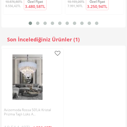
Özel Fiyat
Özel Fiyat
10.876,80TL
10.159,20TL
bildirilecektir.
8.556,42TL
3.480,58TL
7.991,90TL
3.250,94TL
Oylama:
Kötü
İyi
Siparişlerinizi sorunsuz ve eksiksiz teslim etmek için, ürünler
Doğrulama kodunu giriniz:
işlem sırasına göre hazırlanmaktadır.
Cuma günü öğleden sonra verilen sipariş, pazartesi günü işleme
alınacaktır. Cumartesi ve pazar iş günü sayılmamaktadır!
Son İncelediğiniz Ürünler (1)
Kargo şubesinin teslimat yapamadığı ilçe ve köylere ürünler geç
gidebilir veya en yakın şubeden teslim alınmak üzere gönderilir.
Yorumu Gönder
İade ve Değişim İşlemleri;
"LÜTFEN sipariş aşamalarının, başından sonuna kadar
karşılaştığınız her sorunu bize bildiriniz. Hızlı çözüm ve gereken
destek memnuniyet ile sağlanacaktır."
İade işleminden önce; almış olduğunuz ürün de herhangi bir
Avizemoda Rossa 50'Lik Kristal
sorun, hasar, eksik veya kırık bir parça var ise, avizemoda kalite
Prizma Taşlı Lüks A…
politikası gereği hiç bir ücret almadan sorunlu parçaların yenisini