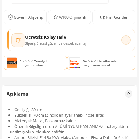
Güvenli Alışveriş
%100 Orijinallik
Hızlı Gönderi
Ücretsiz Kolay İade
→
Sipariş öncesi güven ve destek avantajı
Bu ürünü Trendyol
Bu ürünü Hepsiburada
mağazamızdan al
mağazamızdan al
Açıklama
Genişliği: 30 cm
Yükseklik: 70 cm (Zincirden ayarlanabilir özellikte)
Materyal: Metal, Paslanmaz kaide,
Önemli Bilgi:İlgili ürün ALÜMİNYUM PASLANMAZ materyalden
üretilmiş olup, oldukça hafiftir.
Ampul Bilgisi: E14 3x40W Maks. (Ampuller Fiyata Dahil Değildir)