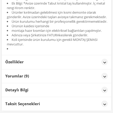
Ek Bilgi: *Avize üzerinde Tabut kristal taş kullanılmıştır. İç metal
rengi Krom renktir.
Ürünler kırılmadan gelebilmesi için kısmi demonte olarak
gönderilir. Avize üzerindeki taşları avizeye takmanız gerekmektedir.
Ürün kurulumu herhangi bir profesyonellik gerektirmemektedir.
Ürünün kaidesi içerisinde
montaja hazır kısımları için elektriksel bağlantıları yapılmıştır.
Adınıza veya Şirketinize FATURAkesilerek gönderilir.
Koli içerisinde ürün kurulumu için gerekli MONTAJ ŞEMASI
mevcuttur.
Özellikler
Özellikler
Yorumlar (9)
Renk
Siyah-Krom
CAN Şengül
tarih: 30/10/2025
Detaylı Bilgi
çok begendim, harika paketlenmiş teşekkür ederim
Ürün Detayları;
Taksit Seçenekleri
Sevil YEG**
tarih: 02/08/2025