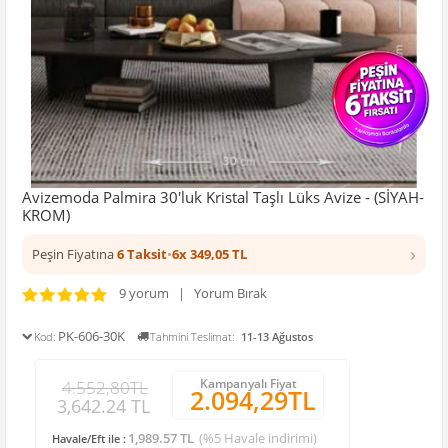
Avizemoda Palmira 30'luk Kristal Taşlı Lüks Avize - (SİYAH-
KROM)
›
Peşin Fiyatına
6 Taksit
•
6x 349,05 TL
9 yorum | Yorum Bırak
PK-606-30K
Kod:
Tahmini Teslimat:
11-13 Ağustos
Kampanyalı Fiyat
4.552,80TL
2.094,29TL
3,642.24 TL
1,989.57 TL
(%5 Havale indirimi)
Havale/Eft ile :