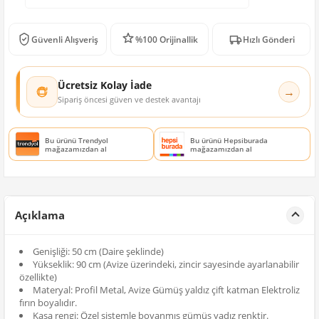
Güvenli Alışveriş
%100 Orijinallik
Hızlı Gönderi
Ücretsiz Kolay İade
→
Sipariş öncesi güven ve destek avantajı
Bu ürünü Trendyol
Bu ürünü Hepsiburada
mağazamızdan al
mağazamızdan al
Açıklama
Genişliği: 50 cm (Daire şeklinde)
Yükseklik: 90 cm (Avize üzerindeki, zincir sayesinde ayarlanabilir
özellikte)
Materyal: Profil Metal, Avize Gümüş yaldız çift katman Elektroliz
fırın boyalıdır.
Kasa rengi: Özel sistemle boyanmış gümüş yadız renktir.