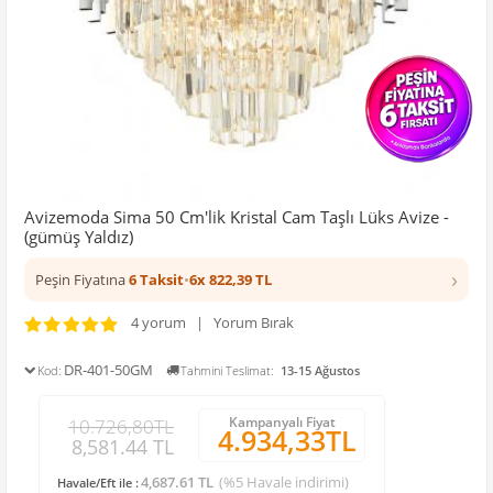
Avizemoda Sima 50 Cm'lik Kristal Cam Taşlı Lüks Avize -
(gümüş Yaldız)
›
Peşin Fiyatına
6 Taksit
•
6x 822,39 TL
4 yorum | Yorum Bırak
DR-401-50GM
Kod:
Tahmini Teslimat:
13-15 Ağustos
Kampanyalı Fiyat
10.726,80TL
4.934,33TL
8,581.44 TL
4,687.61 TL
(%5 Havale indirimi)
Havale/Eft ile :