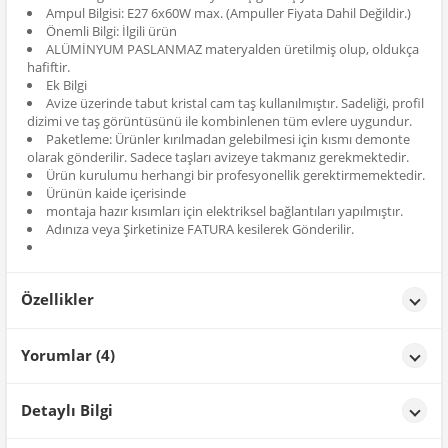
Ampul Bilgisi: E27 6x60W max. (Ampuller Fiyata Dahil Değildir.)
Önemli Bilgi: İlgili ürün
ALÜMİNYUM PASLANMAZ materyalden üretilmiş olup, oldukça
hafiftir.
Ek Bilgi
Avize üzerinde tabut kristal cam taş kullanılmıştır. Sadeliği, profil
dizimi ve taş görüntüsünü ile kombinlenen tüm evlere uygundur.
Paketleme: Ürünler kırılmadan gelebilmesi için kısmı demonte
olarak gönderilir. Sadece taşları avizeye takmanız gerekmektedir.
Ürün kurulumu herhangi bir profesyonellik gerektirmemektedir.
Ürünün kaide içerisinde
montaja hazır kısımları için elektriksel bağlantıları yapılmıştır.
Adınıza veya Şirketinize FATURA kesilerek Gönderilir.
Özellikler
Özellikler
Yorumlar (4)
Renk
Gümüş Yaldız
K** O**
tarih: 02/02/2026
Detaylı Bilgi
Salonuma çok yakıştı aşırı şık duruyor tavsiye ederim