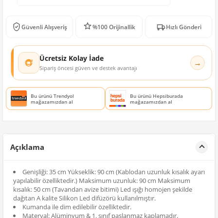
Güvenli Alışveriş
%100 Orijinallik
Hızlı Gönderi
Ücretsiz Kolay İade
→
Sipariş öncesi güven ve destek avantajı
Bu ürünü Trendyol
Bu ürünü Hepsiburada
mağazamızdan al
mağazamızdan al
Açıklama
Genişliği: 35 cm Yükseklik: 90 cm (Kablodan uzunluk kısalık ayarı
yapılabilir özelliktedir.) Maksimum uzunluk: 90 cm Maksimum
kısalık: 50 cm (Tavandan avize bitimi) Led ışığı homojen şekilde
dağıtan A kalite Silikon Led difüzörü kullanılmıştır.
Kumanda ile dim edilebilir özelliktedir.
Materyal: Alüminyum & 1. sınıf paslanmaz kaplamadır.