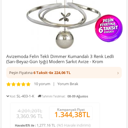
Avizemoda Felin Tekli Dimmer Kumandalı 3 Renk Ledli
(Sarı-Beyaz-Gün Işığı) Modern Sarkıt Avize - Krom
›
Peşin Fiyatına
6 Taksit
•
6x 224,06 TL
10 yorum | Yorum Bırak
SL-403-1-K
Kod:
Tahmini Teslimat:
08-09 Ağustos
Kampanyalı Fiyat
4.201,20TL
1.344,38TL
3,360.96 TL
1,277.16 TL
(%5 Havale indirimi)
Havale/Eft ile :