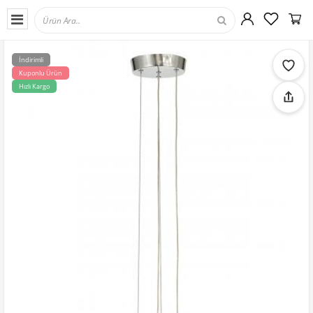
İndirimli
Kuponlu Ürün
Hızlı Kargo