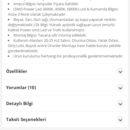
Ampul Bilgisi: Ampuller Fiyata Dahildir.
(SMD Power Led 3000K, 4500K, 6000K) Led & Kumanda Bilgisi:
Avize 3 Renk olarak Çalışmaktadır.
Beyaz, Sarı, Gün ışığı, (Kumandadan aç kapa yaparak renkler
değişmektedir.) Ek Bilgi: Yüksek aydınlık sağlayan uzun ömürlü
Kaliteli Power smd Led ve Trafo kullanılmıştır.
Montaj Bilgisi: Tavana sıfır montaj edilebilir.
Kullanım Alanları: 20-25 m2 Salon, Oturma Odası, Yatak Odası,
Giriş Lobi, Büyük antre Ürünler Montaja hazır halde kurulu şekilde
gönderilmektedir.
Ürün kurulumu herhangi bir profesyonellik gerektirmemektedir.
Özellikler
Özellikler
Yorumlar (10)
Renk
Krom
MEHMET DİRİM
tarih: 24/11/2025
Detaylı Bilgi
Ürün çok güzel ve kaliteli
Ürün Detayları;
Taksit Seçenekleri
KUBİLAY GA****
tarih: 23/10/2025