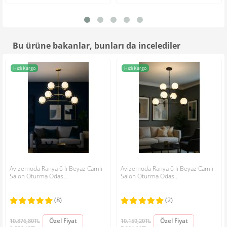
Montaj ve Paketleme Detayı;
• Not: Almış olduğunuz ürünler kırılabilir ürün olduğu ve hasar
göreceği için kısmi demonte olarak gönderilmektedir. Kurulu
şekil de göndermek maalesef mümkün değildir.
Bu ürüne bakanlar, bunları da incelediler
• Ürünün kırılabilir parçaları özenle sarılarak, paket içerisin de
uygun pozisyona yerleştirilir.
• Bu ürünün tüm elektriksel bağlantısı yapılı ve hazır vaziyettedir.
Hızlı Kargo
Hızlı Kargo
Ürünün parçalarını birleştirmek herhangi bir profesyonellik
gerektirmemektedir.
• Ürün montaj & kurulum şeması paket içerisindedir.
• İhtiyaç duyduğunuzda, montaj ve kurulum için telefonla veya
mail ile "Hızlı ve Ücretsiz" destek alabilirsiniz.
Not:
HTML'ye dönüştürülmez!
Oylama:
Kötü
İyi
Kargo ve Teslimat Bilgisi;
Doğrulama kodunu giriniz:
Almış olduğunuz ürünün hazırlık süresi, sipariş verildikten sonra
Avizemoda Ranya 6 lı Beyaz Camlı
Avizemoda Ranya 6 lı Beyaz Camlı
Salon Oturma Odas...
2-3 iş günüdür. Lütfen bu süreler dışın da erken gönderim talep
Salon Oturma Odas...
etmeyiniz.
(8)
(2)
Sipariş verdiğiniz özel tasarım ürünlerin kargoya veriliş
sürelerinde değişiklik olabilir. Bu durum size telefon ile
Özel Fiyat
Özel Fiyat
10.876,80TL
10.159,20TL