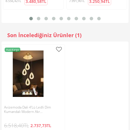
bildirilecektir.
8.556,42TL
3.480,58TL
7.991,90TL
3.250,94TL
Yorumu Gönder
Siparişlerinizi sorunsuz ve eksiksiz teslim etmek için, ürünler
işlem sırasına göre hazırlanmaktadır.
Cuma günü öğleden sonra verilen sipariş, pazartesi günü işleme
alınacaktır. Cumartesi ve pazar iş günü sayılmamaktadır!
Son İncelediğiniz Ürünler (1)
Kargo şubesinin teslimat yapamadığı ilçe ve köylere ürünler geç
gidebilir veya en yakın şubeden teslim alınmak üzere gönderilir.
Hızlı Kargo
İade ve Değişim İşlemleri;
"LÜTFEN sipariş aşamalarının, başından sonuna kadar
karşılaştığınız her sorunu bize bildiriniz. Hızlı çözüm ve gereken
destek memnuniyet ile sağlanacaktır."
İade işleminden önce; almış olduğunuz ürün de herhangi bir
Avizemoda Dali 4'Lü Ledli Dim
sorun, hasar, eksik veya kırık bir parça var ise, avizemoda kalite
Kumandalı Modern Akr…
politikası gereği hiç bir ücret almadan sorunlu parçaların yenisini
6.518,40TL
tarafınıza ücretsiz olarak göndermektedir.
2.737,73TL