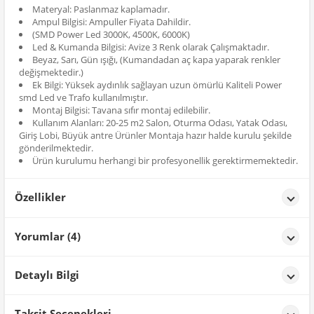
Materyal: Paslanmaz kaplamadır.
Ampul Bilgisi: Ampuller Fiyata Dahildir.
(SMD Power Led 3000K, 4500K, 6000K)
Led & Kumanda Bilgisi: Avize 3 Renk olarak Çalışmaktadır.
Beyaz, Sarı, Gün ışığı, (Kumandadan aç kapa yaparak renkler
değişmektedir.)
Ek Bilgi: Yüksek aydınlık sağlayan uzun ömürlü Kaliteli Power
smd Led ve Trafo kullanılmıştır.
Montaj Bilgisi: Tavana sıfır montaj edilebilir.
Kullanım Alanları: 20-25 m2 Salon, Oturma Odası, Yatak Odası,
Giriş Lobi, Büyük antre Ürünler Montaja hazır halde kurulu şekilde
gönderilmektedir.
Ürün kurulumu herhangi bir profesyonellik gerektirmemektedir.
Özellikler
Özellikler
Yorumlar (4)
Renk
Gold
**** ****
tarih: 24/01/2026
Detaylı Bilgi
Yatak odama çok yakıştı
Ürün Detayları;
Taksit Seçenekleri