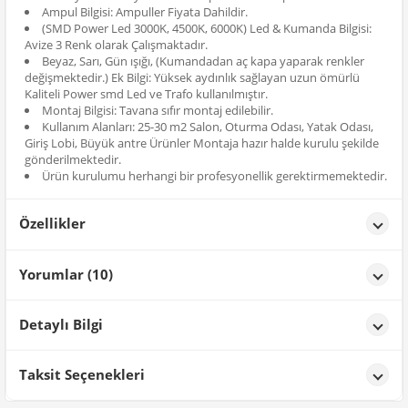
Ampul Bilgisi: Ampuller Fiyata Dahildir.
(SMD Power Led 3000K, 4500K, 6000K) Led & Kumanda Bilgisi:
Avize 3 Renk olarak Çalışmaktadır.
Beyaz, Sarı, Gün ışığı, (Kumandadan aç kapa yaparak renkler
değişmektedir.) Ek Bilgi: Yüksek aydınlık sağlayan uzun ömürlü
Kaliteli Power smd Led ve Trafo kullanılmıştır.
Montaj Bilgisi: Tavana sıfır montaj edilebilir.
Kullanım Alanları: 25-30 m2 Salon, Oturma Odası, Yatak Odası,
Giriş Lobi, Büyük antre Ürünler Montaja hazır halde kurulu şekilde
gönderilmektedir.
Ürün kurulumu herhangi bir profesyonellik gerektirmemektedir.
Özellikler
Özellikler
Yorumlar (10)
Renk
Krom
İREM Sulhan
tarih: 12/11/2025
Detaylı Bilgi
Ürün kaliteli, memnun kaldım.
Ürün Detayları;
Taksit Seçenekleri
ELİF NUR TU****
tarih: 29/09/2025