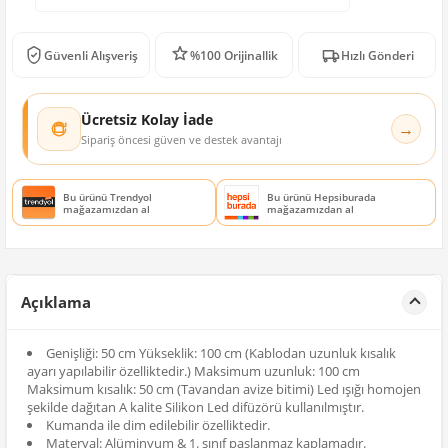
Güvenli Alışveriş
%100 Orijinallik
Hızlı Gönderi
Ücretsiz Kolay İade
→
Sipariş öncesi güven ve destek avantajı
Bu ürünü Trendyol
Bu ürünü Hepsiburada
mağazamızdan al
mağazamızdan al
Açıklama
Genişliği: 50 cm Yükseklik: 100 cm (Kablodan uzunluk kısalık
ayarı yapılabilir özelliktedir.) Maksimum uzunluk: 100 cm
Maksimum kısalık: 50 cm (Tavandan avize bitimi) Led ışığı homojen
şekilde dağıtan A kalite Silikon Led difüzörü kullanılmıştır.
Kumanda ile dim edilebilir özelliktedir.
Materyal: Alüminyum & 1. sınıf paslanmaz kaplamadır.