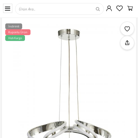
İndirimli
Kuponlu Ürün
Hızlı Kargo