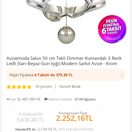
Avizemoda Salvo 50 cm Tekli Dimmer Kumandalı 3 Renk
Ledli (Sarı-Beyaz-Gün Işığı) Modern Sarkıt Avize - Krom
›
Peşin Fiyatına
6 Taksit
•
6x 375,36 TL
10 yorum | Yorum Bırak
SL-401-50+1K
Kod:
Tahmini Teslimat:
07-08 Ağustos
Kampanyalı Fiyat
7.038,00TL
2.252,16TL
5,630.40 TL
2,139.55 TL
(%5 Havale indirimi)
Havale/Eft ile :