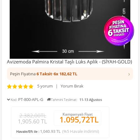
Avizemoda Palmira Kristal Taşlı Lüks Aplik - (SİYAH-GOLD)
›
Peşin Fiyatına
6 Taksit
•
6x 182,62 TL
5 yorum | Yorum Bırak
PT-800-APL-G
Kod:
Tahmini Teslimat:
11-13 Ağustos
Kampanyalı Fiyat
2.382,00TL
1.095,72TL
1,905.60 TL
1,040.93 TL
(%5 Havale indirimi)
Havale/Eft ile :