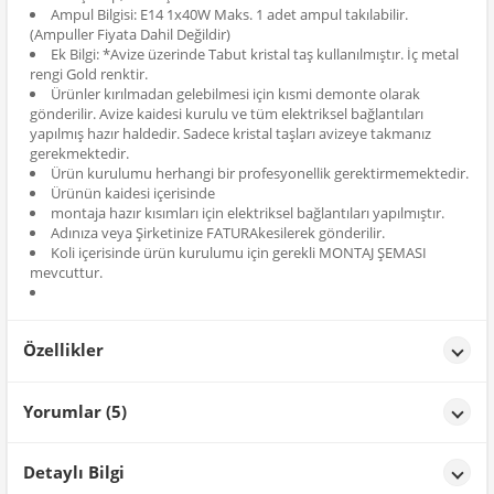
Ampul Bilgisi: E14 1x40W Maks. 1 adet ampul takılabilir.
(Ampuller Fiyata Dahil Değildir)
Ek Bilgi: *Avize üzerinde Tabut kristal taş kullanılmıştır. İç metal
rengi Gold renktir.
Ürünler kırılmadan gelebilmesi için kısmi demonte olarak
gönderilir. Avize kaidesi kurulu ve tüm elektriksel bağlantıları
yapılmış hazır haldedir. Sadece kristal taşları avizeye takmanız
gerekmektedir.
Ürün kurulumu herhangi bir profesyonellik gerektirmemektedir.
Ürünün kaidesi içerisinde
montaja hazır kısımları için elektriksel bağlantıları yapılmıştır.
Adınıza veya Şirketinize FATURAkesilerek gönderilir.
Koli içerisinde ürün kurulumu için gerekli MONTAJ ŞEMASI
mevcuttur.
Özellikler
Özellikler
Yorumlar (5)
Renk
Siyah
FERHAT GÜ****
tarih: 30/04/2025
Detaylı Bilgi