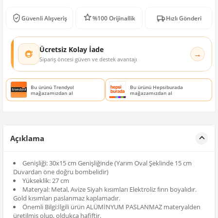
Güvenli Alışveriş
%100 Orijinallik
Hızlı Gönderi
Ücretsiz Kolay İade
→
Sipariş öncesi güven ve destek avantajı
Bu ürünü Trendyol
Bu ürünü Hepsiburada
mağazamızdan al
mağazamızdan al
Açıklama
Genişliği: 30x15 cm Genişliğinde (Yarım Oval Şeklinde 15 cm
Duvardan öne doğru bombelidir)
Yükseklik: 27 cm
Materyal: Metal, Avize Siyah kısımları Elektroliz fırın boyalıdır.
Gold kısımları paslanmaz kaplamadır.
Önemli Bilgi:İlgili ürün ALÜMİNYUM PASLANMAZ materyalden
üretilmiş olup, oldukça hafiftir.