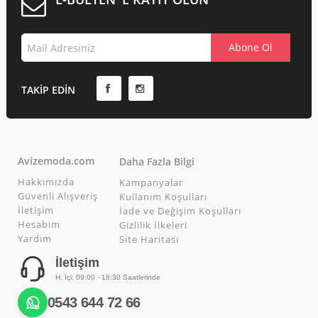
TAKIP EDIN
Avizemoda.com
Daha Fazla Bilgi
Hakkımızda
Kampanyalar
Güvenli Alışveriş
Kullanım Koşulları
İletişim
İade ve Değişim Koşulları
Hesabım
Gizlilik İlkeleri
Yardım
Site Haritası
İletişim
H. İçi: 09:00 - 18:30 Saatlerinde
0543 644 72 66