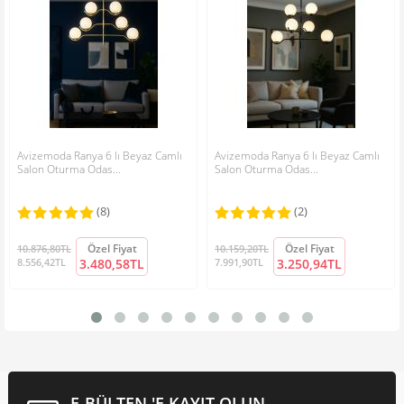
Avizemoda Ranya 6 lı Beyaz Camlı
Avizemoda Ranya 6 lı Beyaz Camlı
Salon Oturma Odas...
Salon Oturma Odas...
(8)
(2)
Özel Fiyat
Özel Fiyat
10.876,80TL
10.159,20TL
8.556,42TL
3.480,58TL
7.991,90TL
3.250,94TL
E-BÜLTEN 'E KAYIT OLUN