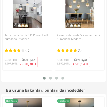
Avizemoda Forde 3'lü Power Ledli
Avizemoda Forde 5'li Power Ledli
Kumandalı Modern ...
Kumandalı Modern ...
(5)
(1)
Özel Fiyat
Özel Fiyat
6.238,80TL
8.380,80TL
4.907,86TL
2.620,30TL
6.592,90TL
3.519,94TL
Bu ürüne bakanlar, bunları da incelediler
Hızlı Kargo
Hızlı Kargo