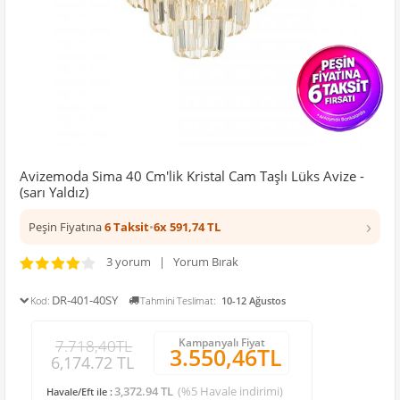
Avizemoda Sima 40 Cm'lik Kristal Cam Taşlı Lüks Avize -
(sarı Yaldız)
›
Peşin Fiyatına
6 Taksit
•
6x 591,74 TL
3 yorum | Yorum Bırak
DR-401-40SY
Kod:
Tahmini Teslimat:
10-12 Ağustos
Kampanyalı Fiyat
7.718,40TL
3.550,46TL
6,174.72 TL
3,372.94 TL
(%5 Havale indirimi)
Havale/Eft ile :