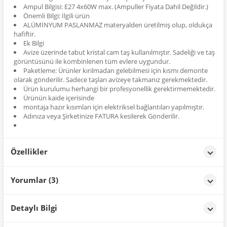
Ampul Bilgisi: E27 4x60W max. (Ampuller Fiyata Dahil Değildir.)
Önemli Bilgi: İlgili ürün
ALÜMİNYUM PASLANMAZ materyalden üretilmiş olup, oldukça
hafiftir.
Ek Bilgi
Avize üzerinde tabut kristal cam taş kullanılmıştır. Sadeliği ve taş
görüntüsünü ile kombinlenen tüm evlere uygundur.
Paketleme: Ürünler kırılmadan gelebilmesi için kısmı demonte
olarak gönderilir. Sadece taşları avizeye takmanız gerekmektedir.
Ürün kurulumu herhangi bir profesyonellik gerektirmemektedir.
Ürünün kaide içerisinde
montaja hazır kısımları için elektriksel bağlantıları yapılmıştır.
Adınıza veya Şirketinize FATURA kesilerek Gönderilir.
Özellikler
Özellikler
Yorumlar (3)
Renk
Sarı Yaldız
B** K** D**
tarih: 20/01/2026
Detaylı Bilgi
harika teredut etmeden alin