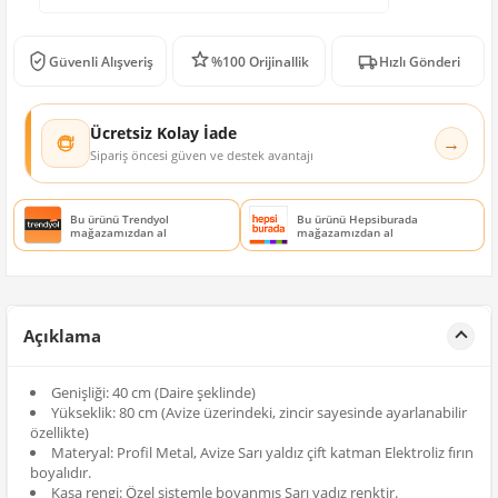
Güvenli Alışveriş
%100 Orijinallik
Hızlı Gönderi
Ücretsiz Kolay İade
→
Sipariş öncesi güven ve destek avantajı
Bu ürünü Trendyol
Bu ürünü Hepsiburada
mağazamızdan al
mağazamızdan al
Açıklama
Genişliği: 40 cm (Daire şeklinde)
Yükseklik: 80 cm (Avize üzerindeki, zincir sayesinde ayarlanabilir
özellikte)
Materyal: Profil Metal, Avize Sarı yaldız çift katman Elektroliz fırın
boyalıdır.
Kasa rengi: Özel sistemle boyanmış Sarı yadız renktir.