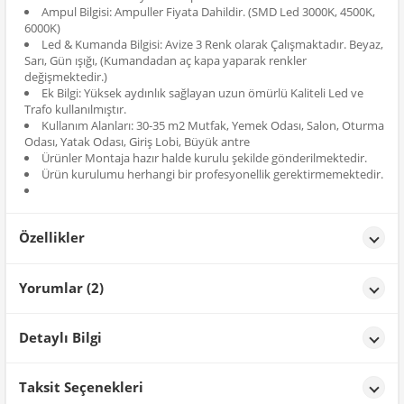
Ampul Bilgisi: Ampuller Fiyata Dahildir. (SMD Led 3000K, 4500K,
6000K)
Led & Kumanda Bilgisi: Avize 3 Renk olarak Çalışmaktadır. Beyaz,
Sarı, Gün ışığı, (Kumandadan aç kapa yaparak renkler
değişmektedir.)
Ek Bilgi: Yüksek aydınlık sağlayan uzun ömürlü Kaliteli Led ve
Trafo kullanılmıştır.
Kullanım Alanları: 30-35 m2 Mutfak, Yemek Odası, Salon, Oturma
Odası, Yatak Odası, Giriş Lobi, Büyük antre
Ürünler Montaja hazır halde kurulu şekilde gönderilmektedir.
Ürün kurulumu herhangi bir profesyonellik gerektirmemektedir.
Özellikler
Özellikler
Yorumlar (2)
Renk
Gold
Mustafa V.
tarih: 29/12/2025
Detaylı Bilgi
Başarılı ürün beğendik
Ürün Detayları;
Taksit Seçenekleri