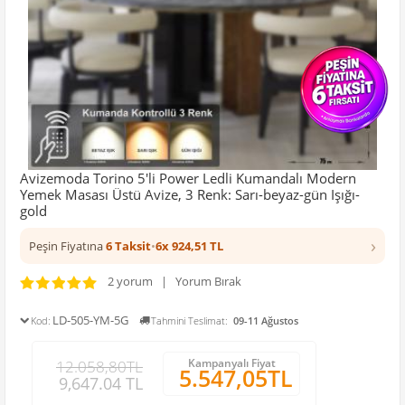
Avizemoda Torino 5'li Power Ledli Kumandalı Modern
Yemek Masası Üstü Avize, 3 Renk: Sarı-beyaz-gün Işığı-
gold
›
Peşin Fiyatına
6 Taksit
•
6x 924,51 TL
2 yorum | Yorum Bırak
LD-505-YM-5G
Kod:
Tahmini Teslimat:
09-11 Ağustos
Kampanyalı Fiyat
12.058,80TL
5.547,05TL
9,647.04 TL