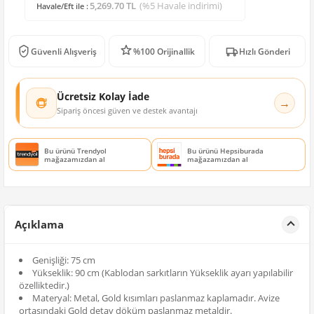
5,269.70 TL
(%5 Havale indirimi)
Havale/Eft ile :
Güvenli Alışveriş
%100 Orijinallik
Hızlı Gönderi
Ücretsiz Kolay İade
→
Sipariş öncesi güven ve destek avantajı
Bu ürünü Trendyol
Bu ürünü Hepsiburada
mağazamızdan al
mağazamızdan al
Açıklama
Genişliği: 75 cm
Yükseklik: 90 cm (Kablodan sarkıtların Yükseklik ayarı yapılabilir
özelliktedir.)
Materyal: Metal, Gold kısımları paslanmaz kaplamadır. Avize
ortasındaki Gold detay döküm paslanmaz metaldir.