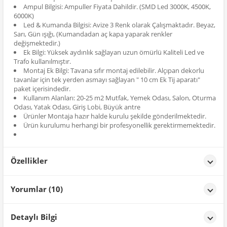
Ampul Bilgisi: Ampuller Fiyata Dahildir. (SMD Led 3000K, 4500K,
6000K)
Led & Kumanda Bilgisi: Avize 3 Renk olarak Çalışmaktadır. Beyaz,
Sarı, Gün ışığı, (Kumandadan aç kapa yaparak renkler
değişmektedir.)
Ek Bilgi: Yüksek aydınlık sağlayan uzun ömürlü Kaliteli Led ve
Trafo kullanılmıştır.
Montaj Ek Bilgi: Tavana sıfır montaj edilebilir. Alçıpan dekorlu
tavanlar için tek yerden asmayı sağlayan " 10 cm Ek Tij aparatı"
paket içerisindedir.
Kullanım Alanları: 20-25 m2 Mutfak, Yemek Odası, Salon, Oturma
Odası, Yatak Odası, Giriş Lobi, Büyük antre
Ürünler Montaja hazır halde kurulu şekilde gönderilmektedir.
Ürün kurulumu herhangi bir profesyonellik gerektirmemektedir.
Özellikler
Özellikler
Yorumlar (10)
Renk
Gold
mustafa çelik
tarih: 04/02/2026
Detaylı Bilgi