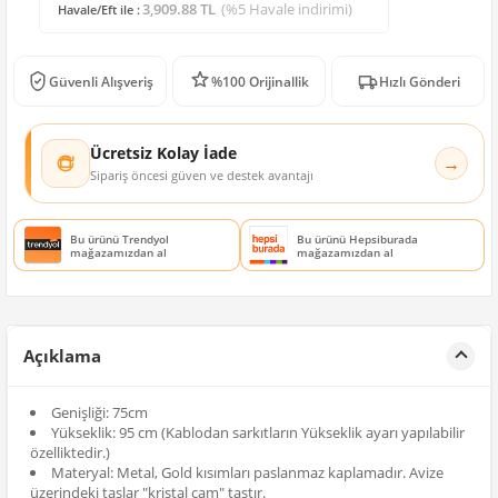
3,909.88 TL
(%5 Havale indirimi)
Havale/Eft ile :
Güvenli Alışveriş
%100 Orijinallik
Hızlı Gönderi
Ücretsiz Kolay İade
→
Sipariş öncesi güven ve destek avantajı
Bu ürünü Trendyol
Bu ürünü Hepsiburada
mağazamızdan al
mağazamızdan al
Açıklama
Genişliği: 75cm
Yükseklik: 95 cm (Kablodan sarkıtların Yükseklik ayarı yapılabilir
özelliktedir.)
Materyal: Metal, Gold kısımları paslanmaz kaplamadır. Avize
üzerindeki taşlar "kristal cam" taştır.