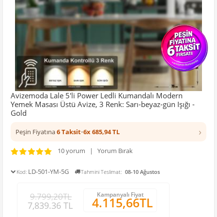
Avizemoda Lale 5'li Power Ledli Kumandalı Modern
Yemek Masası Üstü Avize, 3 Renk: Sarı-beyaz-gün Işığı -
Gold
›
Peşin Fiyatına
6 Taksit
•
6x 685,94 TL
10 yorum | Yorum Bırak
LD-501-YM-5G
Kod:
Tahmini Teslimat:
08-10 Ağustos
Kampanyalı Fiyat
9.799,20TL
4.115,66TL
7,839.36 TL