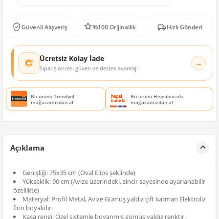
Güvenli Alışveriş
%100 Orijinallik
Hızlı Gönderi
Ücretsiz Kolay İade
→
Sipariş öncesi güven ve destek avantajı
Bu ürünü Trendyol
Bu ürünü Hepsiburada
mağazamızdan al
mağazamızdan al
Açıklama
Genişliği: 75x35 cm (Oval Elips şeklinde)
Yükseklik: 90 cm (Avize üzerindeki, zincir sayesinde ayarlanabilir
özellikte)
Materyal: Profil Metal, Avize Gümüş yaldız çift katman Elektroliz
fırın boyalıdır.
Kasa rengi: Özel sistemle boyanmış gümüş yaldız renktir.