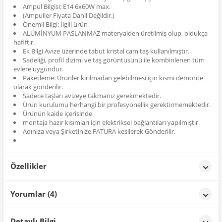
Ampul Bilgisi: E14 6x60W max.
(Ampuller Fiyata Dahil Değildir.)
Önemli Bilgi: İlgili ürün
ALÜMİNYUM PASLANMAZ materyalden üretilmiş olup, oldukça
hafiftir.
Ek Bilgi Avize üzerinde tabut kristal cam taş kullanılmıştır.
Sadeliği, profil dizimi ve taş görüntüsünü ile kombinlenen tüm
evlere uygundur.
Paketleme: Ürünler kırılmadan gelebilmesi için kısmı demonte
olarak gönderilir.
Sadece taşları avizeye takmanız gerekmektedir.
Ürün kurulumu herhangi bir profesyonellik gerektirmemektedir.
Ürünün kaide içerisinde
montaja hazır kısımları için elektriksel bağlantıları yapılmıştır.
Adınıza veya Şirketinize FATURA kesilerek Gönderilir.
Özellikler
Özellikler
Yorumlar (4)
Renk
Gümüş Yaldız
**** ****
tarih: 26/01/2026
Detaylı Bilgi