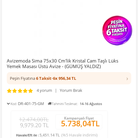
Avizemoda Sima 75x30 Cm'lik Kristal Cam Taşlı Lüks
Yemek Masası Üstü Avize - (GÜMÜŞ YALDIZ)
›
Peşin Fiyatına
6 Taksit
•
6x 956,34 TL
4 yorum | Yorum Bırak
DR-401-75-GM
Kod:
Tahmini Teslimat:
14-16 Ağustos
Kampanyalı Fiyat
12.474,00TL
5.738,04TL
9,979.20 TL
5,451.14 TL
(%5 Havale indirimi)
Havale/Eft ile :