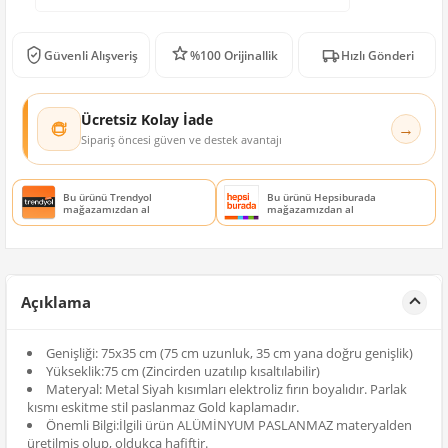
Güvenli Alışveriş
%100 Orijinallik
Hızlı Gönderi
Ücretsiz Kolay İade
→
Sipariş öncesi güven ve destek avantajı
Bu ürünü Trendyol
Bu ürünü Hepsiburada
mağazamızdan al
mağazamızdan al
Açıklama
Genişliği: 75x35 cm (75 cm uzunluk, 35 cm yana doğru genişlik)
Yükseklik:75 cm (Zincirden uzatılıp kısaltılabilir)
Materyal: Metal Siyah kısımları elektroliz fırın boyalıdır. Parlak
kısmı eskitme stil paslanmaz Gold kaplamadır.
Önemli Bilgi:İlgili ürün ALÜMİNYUM PASLANMAZ materyalden
üretilmiş olup, oldukça hafiftir.