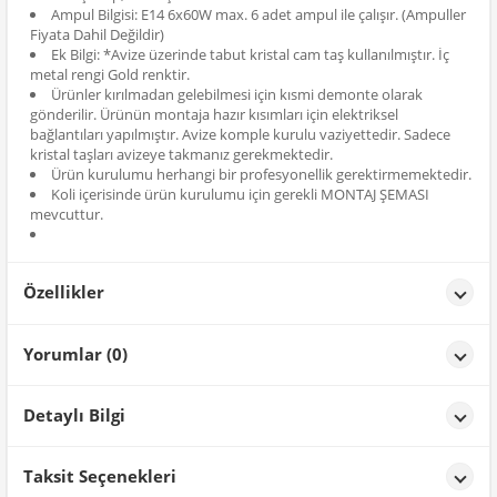
Ampul Bilgisi: E14 6x60W max. 6 adet ampul ile çalışır. (Ampuller
Fiyata Dahil Değildir)
Ek Bilgi: *Avize üzerinde tabut kristal cam taş kullanılmıştır. İç
metal rengi Gold renktir.
Ürünler kırılmadan gelebilmesi için kısmi demonte olarak
gönderilir. Ürünün montaja hazır kısımları için elektriksel
bağlantıları yapılmıştır. Avize komple kurulu vaziyettedir. Sadece
kristal taşları avizeye takmanız gerekmektedir.
Ürün kurulumu herhangi bir profesyonellik gerektirmemektedir.
Koli içerisinde ürün kurulumu için gerekli MONTAJ ŞEMASI
mevcuttur.
Özellikler
Özellikler
Yorumlar (0)
Renk
siyah-gold
Detaylı Bilgi
Ürün Detayları;
Taksit Seçenekleri