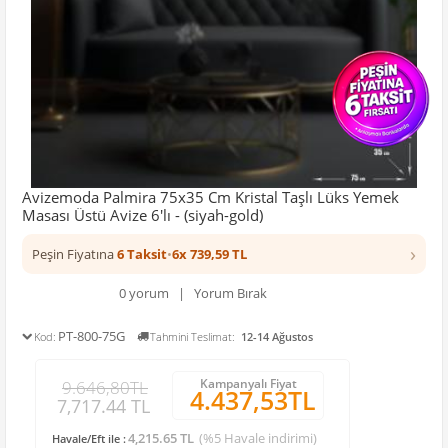
Avizemoda Palmira 75x35 Cm Kristal Taşlı Lüks Yemek
Masası Üstü Avize 6'lı - (siyah-gold)
›
Peşin Fiyatına
6 Taksit
•
6x 739,59 TL
0 yorum | Yorum Bırak
PT-800-75G
Kod:
Tahmini Teslimat:
12-14 Ağustos
Kampanyalı Fiyat
9.646,80TL
4.437,53TL
7,717.44 TL
4,215.65 TL
(%5 Havale indirimi)
Havale/Eft ile :