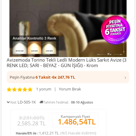
Avizemoda Torino Tekli Ledli Modern Lüks Sarkıt Avize (3
RENK LED; SARI - BEYAZ - GÜN İŞIĞI) - Krom
›
Peşin Fiyatına
6 Taksit
•
6x 247,76 TL
1 yorum | Yorum Bırak
LD-505-1K
Kod:
Tahmini Teslimat:
08-10 Ağustos
Kampanyalı Fiyat
3.231,60TL
1.486,54TL
2,585.28 TL
1,412.21 TL
(%5 Havale indirimi)
Havale/Eft ile :