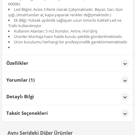
6000K)
Led Bilgisi: Avize 3 Renk olarak Çalışmaktadır. Beyaz, Sarı, Gün
ışığı, (Anahtardan aç kapa yaparak renkler değişmektedir.)
Ek Bilgi: Yüksek aydınlık sağlayan uzun ömürlü Kaliteli Led ve
Trafo kullanılmıştır.
Kullanım Alanları: 5 m2 Koridor, Antre, Hol Giriş
Ürünler Montaja hazır halde kurulu şekilde gönderilmektedir.
Ürün kurulumu herhangi bir profesyonellik gerektirmemektedir.
Özellikler
Özellikler
Yorumlar (1)
Renk
Krom
MUSTAFA ULAŞ
tarih: 31/10/2025
Detaylı Bilgi
lüksü kaliteyi sevenler için kesinlikle çok hoş ve boyutu ideal
büyüklükte ve güzel
Ürün Detayları;
Taksit Seçenekleri
Gösterilen: 1 ile 1 arası, toplam: 1 (1 Sayfa)
Aynı Serideki Diğer Ürünler