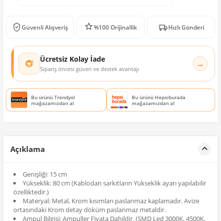
Güvenli Alışveriş
%100 Orijinallik
Hızlı Gönderi
Ücretsiz Kolay İade
→
Sipariş öncesi güven ve destek avantajı
Bu ürünü Trendyol
Bu ürünü Hepsiburada
mağazamızdan al
mağazamızdan al
Açıklama
Genişliği: 15 cm
Yükseklik: 80 cm (Kablodan sarkıtların Yükseklik ayarı yapılabilir
özelliktedir.)
Materyal: Metal, Krom kısımları paslanmaz kaplamadır. Avize
ortasındaki Krom detay döküm paslanmaz metaldir.
Ampul Bilgisi: Ampuller Fiyata Dahildir. (SMD Led 3000K, 4500K,