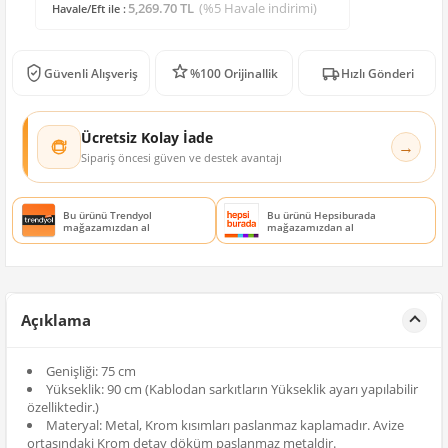
5,269.70 TL
(%5 Havale indirimi)
Havale/Eft ile :
Güvenli Alışveriş
%100 Orijinallik
Hızlı Gönderi
Ücretsiz Kolay İade
→
Sipariş öncesi güven ve destek avantajı
Bu ürünü Trendyol
Bu ürünü Hepsiburada
mağazamızdan al
mağazamızdan al
Açıklama
Genişliği: 75 cm
Yükseklik: 90 cm (Kablodan sarkıtların Yükseklik ayarı yapılabilir
özelliktedir.)
Materyal: Metal, Krom kısımları paslanmaz kaplamadır. Avize
ortasındaki Krom detay döküm paslanmaz metaldir.