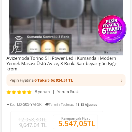
Avizemoda Torino 5'li Power Ledli Kumandalı Modern
Yemek Masası Üstü Avize, 3 Renk: Sarı-beyaz-gün Işığı-
krom
›
Peşin Fiyatına
6 Taksit
•
6x 924,51 TL
5 yorum | Yorum Bırak
LD-505-YM-5K
Kod:
Tahmini Teslimat:
11-13 Ağustos
Kampanyalı Fiyat
12.058,80TL
5.547,05TL
9,647.04 TL