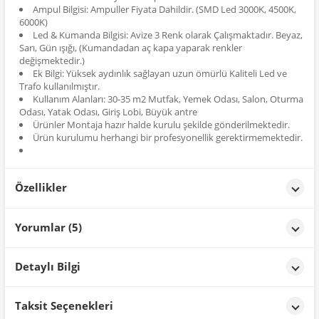
Ampul Bilgisi: Ampuller Fiyata Dahildir. (SMD Led 3000K, 4500K,
6000K)
Led & Kumanda Bilgisi: Avize 3 Renk olarak Çalışmaktadır. Beyaz,
Sarı, Gün ışığı, (Kumandadan aç kapa yaparak renkler
değişmektedir.)
Ek Bilgi: Yüksek aydınlık sağlayan uzun ömürlü Kaliteli Led ve
Trafo kullanılmıştır.
Kullanım Alanları: 30-35 m2 Mutfak, Yemek Odası, Salon, Oturma
Odası, Yatak Odası, Giriş Lobi, Büyük antre
Ürünler Montaja hazır halde kurulu şekilde gönderilmektedir.
Ürün kurulumu herhangi bir profesyonellik gerektirmemektedir.
Özellikler
Özellikler
Yorumlar (5)
Renk
Krom
M** S**
tarih: 04/02/2026
Detaylı Bilgi
O kadar güzel ki,tahmini 7 ay oldu aldık,çok memnunuz!!!Satıcı
da çok ilgili ve professional!
Ürün Detayları;
Taksit Seçenekleri