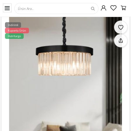
İndirimli
Kuponlu Ürün
Hızlı Kargo