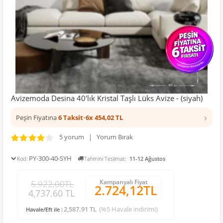
Avizemoda Desina 40'lık Kristal Taşlı Lüks Avize - (siyah)
›
Peşin Fiyatına
6 Taksit
•
6x 454,02 TL
5 yorum | Yorum Bırak
PY-300-40-SYH
Kod:
Tahmini Teslimat:
11-12 Ağustos
Kampanyalı Fiyat
5.922,00TL
2.724,12TL
4,737.60 TL
2,587.91 TL
(%5 Havale indirimi)
Havale/Eft ile :