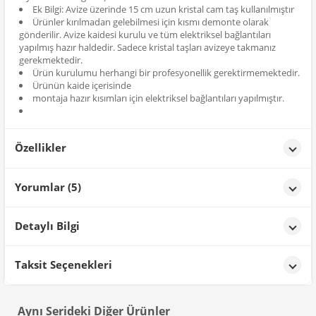
Ek Bilgi: Avize üzerinde 15 cm uzun kristal cam taş kullanılmıştır
Ürünler kırılmadan gelebilmesi için kısmı demonte olarak
gönderilir. Avize kaidesi kurulu ve tüm elektriksel bağlantıları
yapılmış hazır haldedir. Sadece kristal taşları avizeye takmanız
gerekmektedir.
Ürün kurulumu herhangi bir profesyonellik gerektirmemektedir.
Ürünün kaide içerisinde
montaja hazır kısımları için elektriksel bağlantıları yapılmıştır.
Özellikler
Özellikler
Yorumlar (5)
Renk
Siyah
SAMİ Yakar
tarih: 16/09/2025
Detaylı Bilgi
Salonum için aldım boyutları ideal ve çok zarif görünüyor
Ürün Detayları;
Taksit Seçenekleri
Şebnem AYTAÇ
tarih: 03/06/2025
Aynı Serideki Diğer Ürünler
yeni evliyim evimi dizayn ederken sipariş vermiştim çok