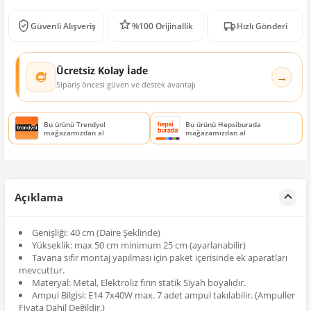
Güvenli Alışveriş
%100 Orijinallik
Hızlı Gönderi
Ücretsiz Kolay İade
→
Sipariş öncesi güven ve destek avantajı
Bu ürünü Trendyol
Bu ürünü Hepsiburada
mağazamızdan al
mağazamızdan al
Açıklama
Genişliği: 40 cm (Daire Şeklinde)
Yükseklik: max 50 cm minimum 25 cm (ayarlanabilir)
Tavana sıfır montaj yapılması için paket içerisinde ek aparatları
mevcuttur.
Materyal: Metal, Elektroliz fırın statik Siyah boyalıdır.
Ampul Bilgisi: E14 7x40W max. 7 adet ampul takılabilir. (Ampuller
Fiyata Dahil Değildir.)