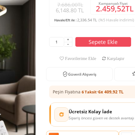
Kampanyalı Fiyat
7.686,00TL
2.459,52TL
6,148.80 TL
2,336.54 TL
(%5 Havale indirimi)
Havale/Eft ile :
Sepete Ekle
Favorilerime Ekle
Karşılaştır
Güvenli Alışveriş
Peşin Fiyatına
•
6x 409,92 TL
6 Taksit
Ücretsiz Kolay İade
Sipariş öncesi güven ve destek avantajı