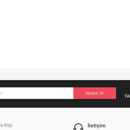
TA
a Bilgi
İletişim