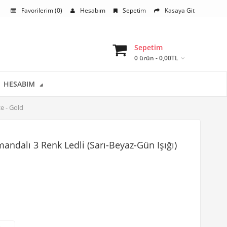
Favorilerim (0)
Hesabım
Sepetim
Kasaya Git
Sepetim
0 ürün - 0,00TL
HESABIM
e - Gold
ndalı 3 Renk Ledli (Sarı-Beyaz-Gün Işığı)