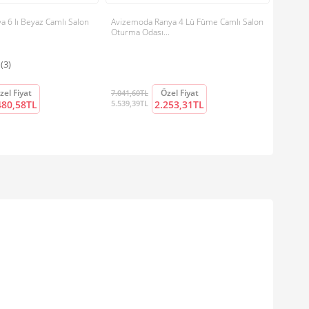
 6 lı Beyaz Camlı Salon
Avizemoda Ranya 4 Lü Füme Camlı Salon
Oturma Odası...
(3)
zel Fiyat
Özel Fiyat
7.041,60TL
480,58TL
5.539,39TL
2.253,31TL