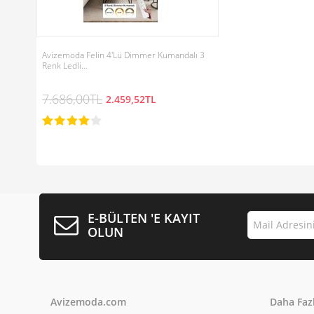
Avizemoda Felin 4'Lü Dimmer Kumandalı 3
Renk Ledli…
7.686,00TL
2.459,52TL
E-BÜLTEN 'E KAYIT
OLUN
Avizemoda.com
Daha Fazl