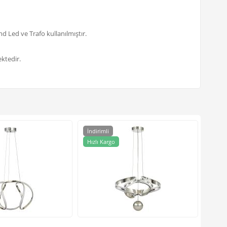
d Led ve Trafo kullanılmıştır.
ktedir.
İndirimli
İndir
Avizem
Hızlı Kargo
Hızlı
Kumanda
7.038,0
5.536,5