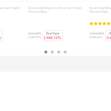
yaz Camlı Salon
Avizemoda Ranya 6 Lı Füme Camlı Salon
Avizemoda Ranya
Oturma Odası...
Oturma Odas...
Özel Fiyat
Ö
9.216,00TL
10.876,80TL
L
7.249,92TL
2.949,12TL
8.556,42TL
3.