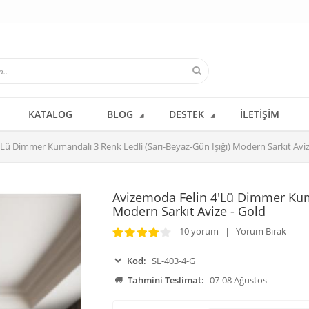
KATALOG
BLOG
DESTEK
İLETIŞIM
Lü Dimmer Kumandalı 3 Renk Ledli (Sarı-Beyaz-Gün Işığı) Modern Sarkıt Aviz
Avizemoda Felin 4'Lü Dimmer Kuma
Modern Sarkıt Avize - Gold
10 yorum | Yorum Bırak
Kod:
SL-403-4-G
Tahmini Teslimat:
07-08 Ağustos