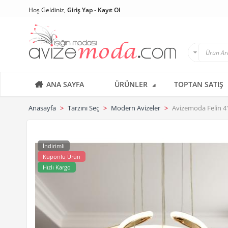
Hoş Geldiniz,
Giriş Yap
-
Kayıt Ol
ANA SAYFA
ÜRÜNLER
TOPTAN SATIŞ
Anasayfa
Tarzını Seç
Modern Avizeler
Avizemoda Felin 4'
İndirimli
Kuponlu Ürün
Hızlı Kargo