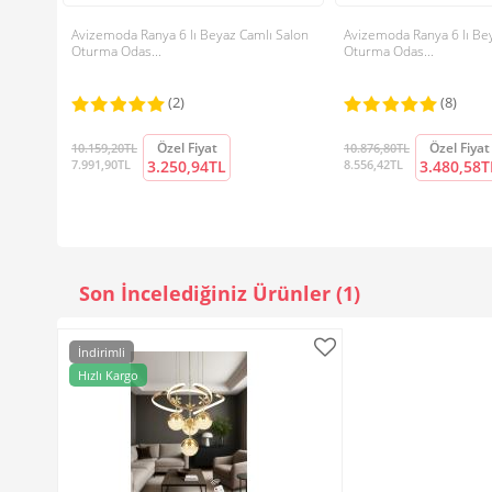
Avizemoda Ranya 6 lı Beyaz Camlı Salon
Avizemoda Ranya 6 lı Be
Oturma Odas...
Oturma Odas...
(2)
(8)
Özel Fiyat
Özel Fiyat
10.159,20TL
10.876,80TL
7.991,90TL
3.250,94TL
8.556,42TL
3.480,58T
Son İncelediğiniz Ürünler (1)
İndirimli
Hızlı Kargo