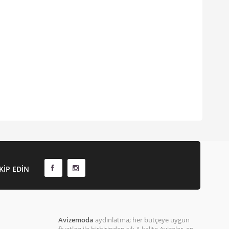
KIP EDIN
Avizemoda
aydınlatma; her bütçeye uygun
fiyatları ile birbirinden şık A kalite Avizeler, en