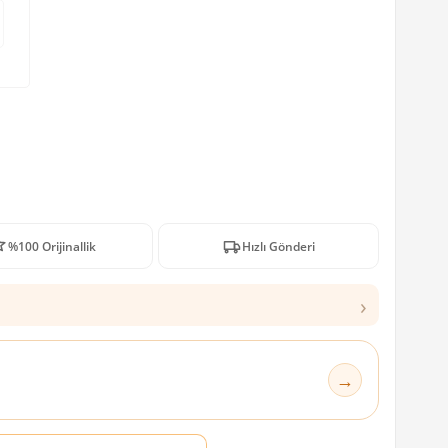
%100 Orijinallik
Hızlı Gönderi
›
→