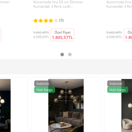
Dimmer
Avizemoda Vira 50 cm Dimmer
Avizemoda Vir
Kumandalı 3 Renk Ledli...
Kumandalı 3 Renk
(5)
Özel Fiyat
Öz
5.642,40TL
5.642,40TL
4.438,69TL
1.805,57TL
4.438,69TL
1.8
İndirimli
İndirimli
Hızlı Kargo
Hızlı Kargo