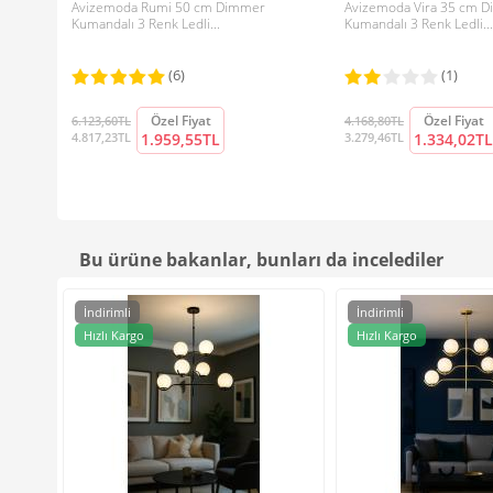
Avizemoda Rumi 50 cm Dimmer
Avizemoda Vira 35 cm 
Kumandalı 3 Renk Ledli...
Kumandalı 3 Renk Ledli...
(6)
(1)
Özel Fiyat
Özel Fiyat
6.123,60TL
4.168,80TL
4.817,23TL
1.959,55TL
3.279,46TL
1.334,02TL
Bu ürüne bakanlar, bunları da incelediler
İndirimli
İndirimli
Hızlı Kargo
Hızlı Kargo