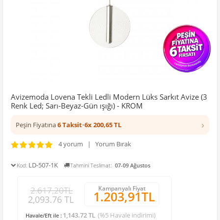
Avizemoda Lovena Tekli Ledli Modern Lüks Sarkıt Avize (3
Renk Led; Sarı-Beyaz-Gün ışığı) - KROM
›
Peşin Fiyatına
6 Taksit
•
6x 200,65 TL
4 yorum | Yorum Bırak
LD-507-1K
Kod:
Tahmini Teslimat:
07-09 Ağustos
Kampanyalı Fiyat
2.617,20TL
1.203,91TL
2,093.76 TL
1,143.72 TL
(%5 Havale indirimi)
Havale/Eft ile :