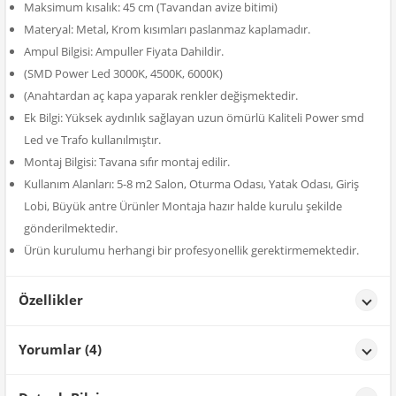
Maksimum kısalık: 45 cm (Tavandan avize bitimi)
Materyal: Metal, Krom kısımları paslanmaz kaplamadır.
Ampul Bilgisi: Ampuller Fiyata Dahildir.
(SMD Power Led 3000K, 4500K, 6000K)
(Anahtardan aç kapa yaparak renkler değişmektedir.
Ek Bilgi: Yüksek aydınlık sağlayan uzun ömürlü Kaliteli Power smd
Led ve Trafo kullanılmıştır.
Montaj Bilgisi: Tavana sıfır montaj edilir.
Kullanım Alanları: 5-8 m2 Salon, Oturma Odası, Yatak Odası, Giriş
Lobi, Büyük antre Ürünler Montaja hazır halde kurulu şekilde
gönderilmektedir.
Ürün kurulumu herhangi bir profesyonellik gerektirmemektedir.
Özellikler
Özellikler
Yorumlar (4)
Renk
Krom Kaplama
Samet TAŞ**
tarih: 16/04/2025