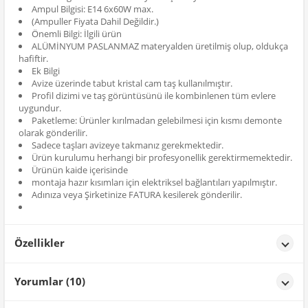
Ampul Bilgisi: E14 6x60W max.
(Ampuller Fiyata Dahil Değildir.)
Önemli Bilgi: İlgili ürün
ALÜMİNYUM PASLANMAZ materyalden üretilmiş olup, oldukça
hafiftir.
Ek Bilgi
Avize üzerinde tabut kristal cam taş kullanılmıştır.
Profil dizimi ve taş görüntüsünü ile kombinlenen tüm evlere
uygundur.
Paketleme: Ürünler kırılmadan gelebilmesi için kısmı demonte
olarak gönderilir.
Sadece taşları avizeye takmanız gerekmektedir.
Ürün kurulumu herhangi bir profesyonellik gerektirmemektedir.
Ürünün kaide içerisinde
montaja hazır kısımları için elektriksel bağlantıları yapılmıştır.
Adınıza veya Şirketinize FATURA kesilerek gönderilir.
Özellikler
Özellikler
Yorumlar (10)
Renk
Sarı Yaldız