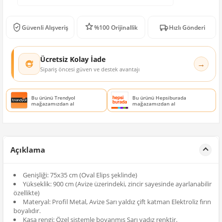
Güvenli Alışveriş
%100 Orijinallik
Hızlı Gönderi
Ücretsiz Kolay İade
→
Sipariş öncesi güven ve destek avantajı
Bu ürünü Trendyol
Bu ürünü Hepsiburada
mağazamızdan al
mağazamızdan al
Açıklama
Genişliği: 75x35 cm (Oval Elips şeklinde)
Yükseklik: 900 cm (Avize üzerindeki, zincir sayesinde ayarlanabilir
özellikte)
Materyal: Profil Metal, Avize Sarı yaldız çift katman Elektroliz fırın
boyalıdır.
Kasa rengi: Özel sistemle boyanmış Sarı yadız renktir.