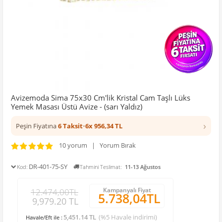
Avizemoda Sima 75x30 Cm'lik Kristal Cam Taşlı Lüks
Yemek Masası Üstü Avize - (sarı Yaldız)
›
Peşin Fiyatına
6 Taksit
•
6x 956,34 TL
10 yorum | Yorum Bırak
DR-401-75-SY
Kod:
Tahmini Teslimat:
11-13 Ağustos
Kampanyalı Fiyat
12.474,00TL
5.738,04TL
9,979.20 TL
5,451.14 TL
(%5 Havale indirimi)
Havale/Eft ile :